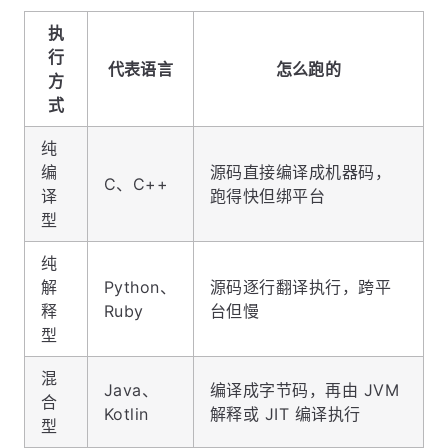
执
行
代表语言
怎么跑的
方
式
纯
编
源码直接编译成机器码，
C、C++
译
跑得快但绑平台
型
纯
解
Python、
源码逐行翻译执行，跨平
释
Ruby
台但慢
型
混
Java、
编译成字节码，再由 JVM
合
Kotlin
解释或 JIT 编译执行
型