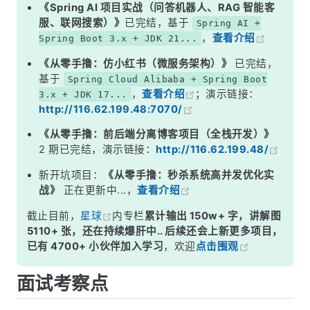
二、JIT 编译，Java 性能翻盘的关键
《Spring AI 项目实战（问答机器人、RAG 智能客
服、联网搜索）》
已完结，基于
Spring AI +
三、AOT 编译，更新的玩法
，
查看介绍
Spring Boot 3.x + JDK 21...
面试高频追问
《从零手撸：仿小红书（微服务架构）》
已完结，
常见面试变体
基于
Spring Cloud Alibaba + Spring Boot
，
查看介绍
；演示链接：
3.x + JDK 17...
总结
http://116.62.199.48:7070/
《从零手撸：前后端分离博客项目（全栈开发）》
2 期已完结，演示链接：
http://116.62.199.48/
新开坑项目：
《从零手撸：秒杀系统高并发优化实
战》
正在更新中...，
查看介绍
截止目前，
星球
内专栏
累计输出 150w+ 字，讲解图
5110+ 张，还在持续爆肝中.. 后续还会上新更多项目，
已有 4700+ 小伙伴加入学习
，欢迎
点击围观
面试考察点