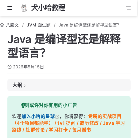
犬小哈教程
八股文
JVM 面试题
Java 是编译型还是解释型语言？
Java 是编译型还是解释
型语言？
2026年5月15日
大纲
面试考察点
一则或许对你有用的小广告
核心答案
欢迎
加入小哈的星球
，你将获得：
专属的实战项目
深度解析
（4个项目都能学） / 1v1 提问 / 简历修改 / Java 学习
一、从 .java 到机器码，中间发生了什么
路线 / 社群讨论 / 学习打卡 / 每月赠书