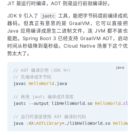
JIT 是运行时编译，AOT 则是运行前就编译好。
JDK 9 引入了
工具，能把字节码提前编译成机
jaotc
器码。但真正有意思的是 GraalVM，它可以直接把
Java 应用编译成原生二进制文件，连 JVM 都不装也
能跑。Spring Boot 3 已经支持 GraalVM AOT，启动
时间从秒级降到毫秒级。Cloud Native 场景下这个优
势太大了。
// AOT 编译示例（JDK 9+）
// 先编译成字节码
javac 
HelloWorld
.
java

// 再用 jaotc 编译成共享库
jaotc 
--
output libHelloWorld
.
so 
HelloWorld
.
clas
// 运行时直接使用 AOT 编译的代码
java 
-
XX
:
AOTLibrary
=
.
/libHelloWorld
.
so 
HelloWor