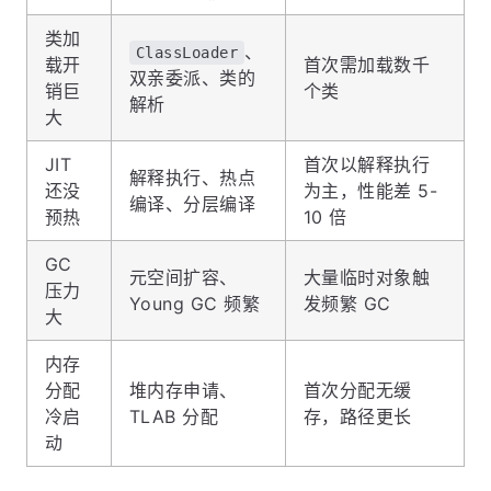
类加
、
ClassLoader
载开
首次需加载数千
双亲委派、类的
销巨
个类
解析
大
JIT
首次以解释执行
解释执行、热点
还没
为主，性能差 5-
编译、分层编译
预热
10 倍
GC
元空间扩容、
大量临时对象触
压力
Young GC 频繁
发频繁 GC
大
内存
分配
堆内存申请、
首次分配无缓
冷启
TLAB 分配
存，路径更长
动