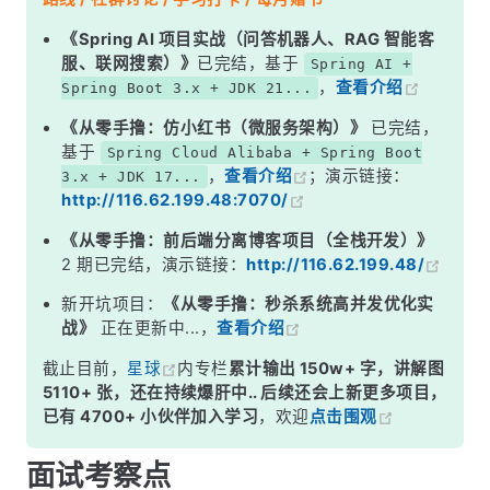
二、JIT 预热——&quot;第一次慢&quot;的灵魂解释
《Spring AI 项目实战（问答机器人、RAG 智能客
服、联网搜索）》
已完结，基于
Spring AI +
三、GC 压力——临时对象满天飞
，
查看介绍
Spring Boot 3.x + JDK 21...
四、内存分配冷启动
《从零手撸：仿小红书（微服务架构）》
已完结，
五、怎么优化？
基于
Spring Cloud Alibaba + Spring Boot
，
查看介绍
；演示链接：
3.x + JDK 17...
面试高频追问
http://116.62.199.48:7070/
常见面试变体
《从零手撸：前后端分离博客项目（全栈开发）》
记忆口诀
2 期已完结，演示链接：
http://116.62.199.48/
总结
新开坑项目：
《从零手撸：秒杀系统高并发优化实
战》
正在更新中...，
查看介绍
截止目前，
星球
内专栏
累计输出 150w+ 字，讲解图
5110+ 张，还在持续爆肝中.. 后续还会上新更多项目，
已有 4700+ 小伙伴加入学习
，欢迎
点击围观
面试考察点