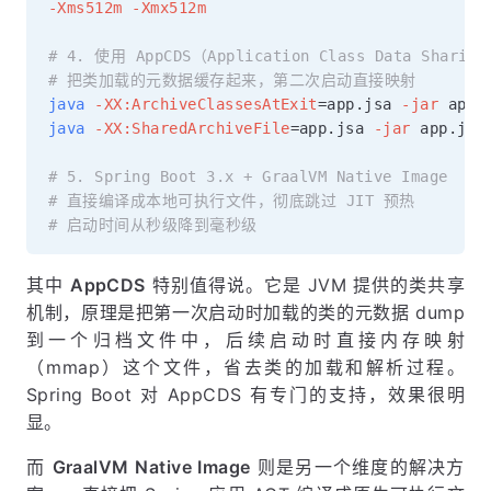
-Xms512m
-Xmx512m
# 4. 使用 AppCDS（Application Class Data Sharin
# 把类加载的元数据缓存起来，第二次启动直接映射
java
-XX:ArchiveClassesAtExit
=
app.jsa 
-jar
 app.
java
-XX:SharedArchiveFile
=
app.jsa 
-jar
 app.jar
# 5. Spring Boot 3.x + GraalVM Native Image
# 直接编译成本地可执行文件，彻底跳过 JIT 预热
# 启动时间从秒级降到毫秒级
其中
AppCDS
特别值得说。它是 JVM 提供的类共享
机制，原理是把第一次启动时加载的类的元数据 dump
到一个归档文件中，后续启动时直接内存映射
（mmap）这个文件，省去类的加载和解析过程。
Spring Boot 对 AppCDS 有专门的支持，效果很明
显。
而
GraalVM Native Image
则是另一个维度的解决方