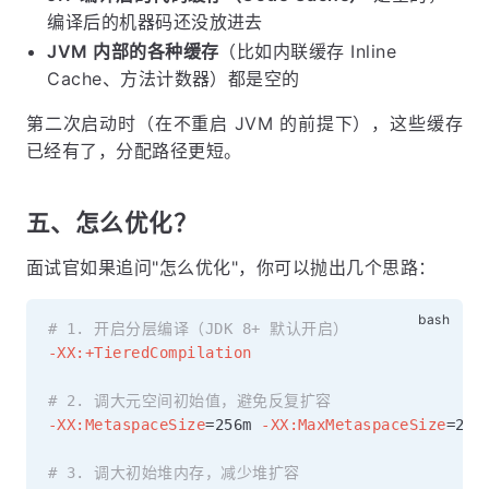
编译后的机器码还没放进去
JVM 内部的各种缓存
（比如内联缓存 Inline
Cache、方法计数器）都是空的
第二次启动时（在不重启 JVM 的前提下），这些缓存
已经有了，分配路径更短。
五、怎么优化？
面试官如果追问"怎么优化"，你可以抛出几个思路：
# 1. 开启分层编译（JDK 8+ 默认开启）
-XX:+TieredCompilation
# 2. 调大元空间初始值，避免反复扩容
-XX:MetaspaceSize
=
256m 
-XX:MaxMetaspaceSize
=
256m
# 3. 调大初始堆内存，减少堆扩容