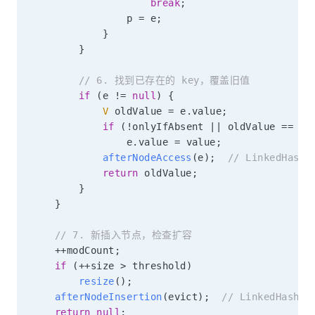
break
;
                p 
=
 e
;
}
}
// 6. 找到已存在的 key，覆盖旧值
if
(
e 
!=
null
)
{
V
 oldValue 
=
 e
.
value
;
if
(
!
onlyIfAbsent 
||
 oldValue 
==
nu
                e
.
value 
=
 value
;
afterNodeAccess
(
e
)
;
// LinkedHash
return
 oldValue
;
}
}
// 7. 新插入节点，检查扩容
++
modCount
;
if
(
++
size 
>
 threshold
)
resize
(
)
;
afterNodeInsertion
(
evict
)
;
// LinkedHashM
return
null
;