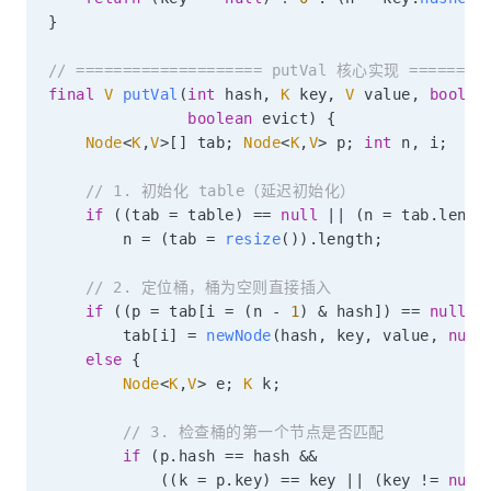
}
// ==================== putVal 核心实现 =========
final
V
putVal
(
int
 hash
,
K
 key
,
V
 value
,
boolea
boolean
 evict
)
{
Node
<
K
,
V
>
[
]
 tab
;
Node
<
K
,
V
>
 p
;
int
 n
,
 i
;
// 1. 初始化 table（延迟初始化）
if
(
(
tab 
=
 table
)
==
null
||
(
n 
=
 tab
.
lengt
        n 
=
(
tab 
=
resize
(
)
)
.
length
;
// 2. 定位桶，桶为空则直接插入
if
(
(
p 
=
 tab
[
i 
=
(
n 
-
1
)
&
 hash
]
)
==
null
)
        tab
[
i
]
=
newNode
(
hash
,
 key
,
 value
,
null
else
{
Node
<
K
,
V
>
 e
;
K
 k
;
// 3. 检查桶的第一个节点是否匹配
if
(
p
.
hash 
==
 hash 
&&
(
(
k 
=
 p
.
key
)
==
 key 
||
(
key 
!=
null