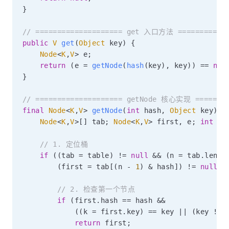
}
// ==================== get 入口方法 ============
public
V
get
(
Object
 key
)
{
Node
<
K
,
V
>
 e
;
return
(
e 
=
getNode
(
hash
(
key
)
,
 key
)
)
==
nul
}
// ==================== getNode 核心实现 ========
final
Node
<
K
,
V
>
getNode
(
int
 hash
,
Object
 key
)
{
Node
<
K
,
V
>
[
]
 tab
;
Node
<
K
,
V
>
 first
,
 e
;
int
 n
;
// 1. 定位桶
if
(
(
tab 
=
 table
)
!=
null
&&
(
n 
=
 tab
.
lengt
(
first 
=
 tab
[
(
n 
-
1
)
&
 hash
]
)
!=
null
)
// 2. 检查第一个节点
if
(
first
.
hash 
==
 hash 
&&
(
(
k 
=
 first
.
key
)
==
 key 
||
(
key 
!=
return
 first
;