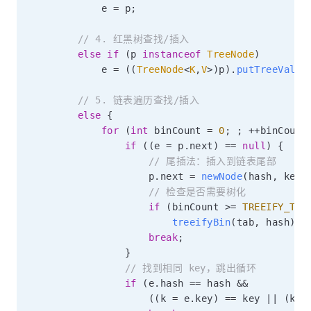
            e 
=
 p
;
// 4. 红黑树查找/插入
else
if
(
p 
instanceof
TreeNode
)
            e 
=
(
(
TreeNode
<
K
,
V
>
)
p
)
.
putTreeVal
(
t
// 5. 链表遍历查找/插入
else
{
for
(
int
 binCount 
=
0
;
;
++
binCount
if
(
(
e 
=
 p
.
next
)
==
null
)
{
// 尾插法：插入到链表尾部
                    p
.
next 
=
newNode
(
hash
,
 key
,
// 检查是否需要树化
if
(
binCount 
>=
TREEIFY_THR
treeifyBin
(
tab
,
 hash
)
;
break
;
}
// 找到相同 key，跳出循环
if
(
e
.
hash 
==
 hash 
&&
(
(
k 
=
 e
.
key
)
==
 key 
||
(
key