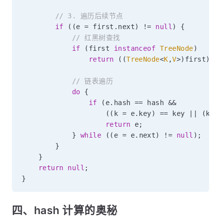
// 3. 遍历后续节点
if
(
(
e 
=
 first
.
next
)
!=
null
)
{
// 红黑树查找
if
(
first 
instanceof
TreeNode
)
return
(
(
TreeNode
<
K
,
V
>
)
first
)
.
g
// 链表遍历
do
{
if
(
e
.
hash 
==
 hash 
&&
(
(
k 
=
 e
.
key
)
==
 key 
||
(
key
return
 e
;
}
while
(
(
e 
=
 e
.
next
)
!=
null
)
;
}
}
return
null
;
}
四、hash 计算的奥秘