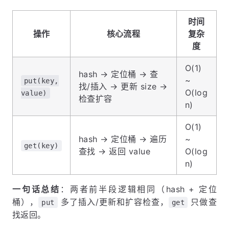
时间
操作
核心流程
复杂
度
O(1)
hash → 定位桶 → 查
~
put(key,
找/插入 → 更新 size →
O(log
value)
检查扩容
n)
O(1)
hash → 定位桶 → 遍历
~
get(key)
查找 → 返回 value
O(log
n)
一句话总结
：两者前半段逻辑相同（hash + 定位
桶），
多了插入/更新和扩容检查，
只做查
put
get
找返回。