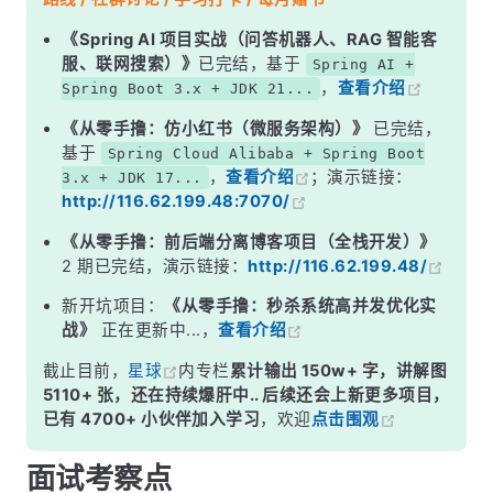
二、get 操作完整流程
《Spring AI 项目实战（问答机器人、RAG 智能客
服、联网搜索）》
已完结，基于
Spring AI +
三、核心源码解析
，
查看介绍
Spring Boot 3.x + JDK 21...
四、hash 计算的奥秘
《从零手撸：仿小红书（微服务架构）》
已完结，
五、put 和 get 的关键差异
基于
Spring Cloud Alibaba + Spring Boot
，
查看介绍
；演示链接：
3.x + JDK 17...
面试高频追问
http://116.62.199.48:7070/
常见面试变体
《从零手撸：前后端分离博客项目（全栈开发）》
记忆口诀
2 期已完结，演示链接：
http://116.62.199.48/
总结
新开坑项目：
《从零手撸：秒杀系统高并发优化实
战》
正在更新中...，
查看介绍
截止目前，
星球
内专栏
累计输出 150w+ 字，讲解图
5110+ 张，还在持续爆肝中.. 后续还会上新更多项目，
已有 4700+ 小伙伴加入学习
，欢迎
点击围观
面试考察点