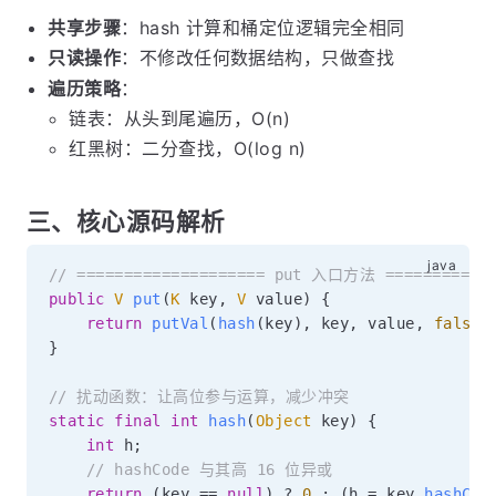
共享步骤
：hash 计算和桶定位逻辑完全相同
只读操作
：不修改任何数据结构，只做查找
遍历策略
：
链表：从头到尾遍历，O(n)
红黑树：二分查找，O(log n)
三、核心源码解析
// ==================== put 入口方法 ============
public
V
put
(
K
 key
,
V
 value
)
{
return
putVal
(
hash
(
key
)
,
 key
,
 value
,
false
,
}
// 扰动函数：让高位参与运算，减少冲突
static
final
int
hash
(
Object
 key
)
{
int
 h
;
// hashCode 与其高 16 位异或
return
(
key 
==
null
)
?
0
:
(
h 
=
 key
.
hashCod