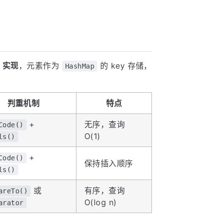
实现
，元素作为
的 key 存储，
HashMap
判重机制
特点
+
无序，查询
Code()
O(1)
ls()
+
Code()
保持插入顺序
ls()
或
有序，查询
areTo()
O(log n)
arator