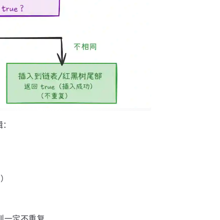
辑：
错）
同则一定不重复