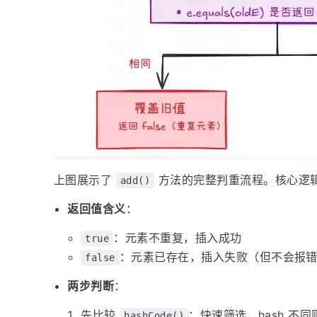
上图展示了
方法的完整判重流程。核心逻
add()
返回值含义
：
：元素不重复，插入成功
true
：元素已存在，插入失败（但不会报
false
两步判断
：
先比较
：快速筛选，hash 不
hashCode()