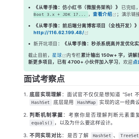
三、核心源码解析
《从零手撸：仿小红书（微服务架构）》
已完结
，
查看介绍
；演示链
Boot 3.x + JDK 17...
四、TreeSet 的不同机制
《从零手撸：前后端分离博客项目（全栈开发）
五、三种 Set 实现对比
http://116.62.199.48/
面试高频追问
新开坑项目：
《从零手撸：秒杀系统高并发优化
常见面试变体
截止目前，
星球
内专栏
累计输出 150w+ 字，讲解
记忆口诀
新更多项目，已有 4700+ 小伙伴加入学习
，欢迎
点
总结
面试考察点
底层实现理解
：面试官不仅仅是想知道 "Set
底层是用
实现的这一经典
HashSet
HashMap
判断机制掌握
：考察你是否理解判断元素重
，以及为什么要这样设计。
equals()
不同实现对比
：是否了解
、
HashSet
TreeSet