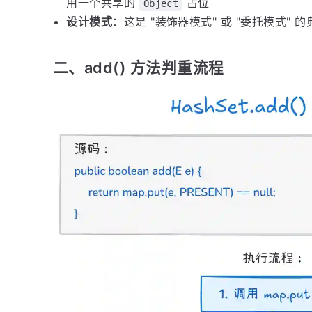
用一个共享的
占位
Object
设计模式
：这是 "装饰器模式" 或 "委托模式" 
二、add() 方法判重流程