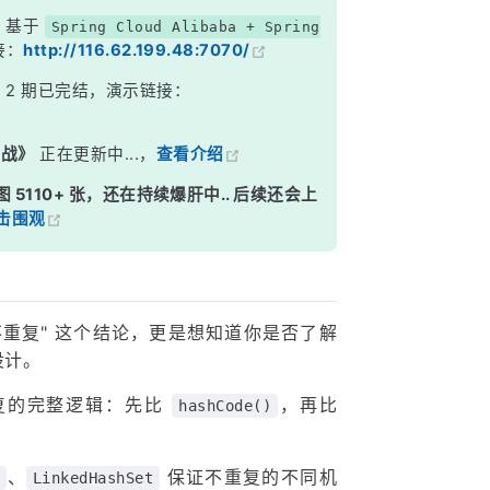
，基于
Spring Cloud Alibaba + Spring
接：
http://116.62.199.48:7070/
》
2 期已完结，演示链接：
实战》
正在更新中...，
查看介绍
图 5110+ 张，还在持续爆肝中.. 后续还会上
击围观
 不重复" 这个结论，更是想知道你是否了解
设计。
复的完整逻辑：先比
，再比
hashCode()
、
保证不重复的不同机
LinkedHashSet