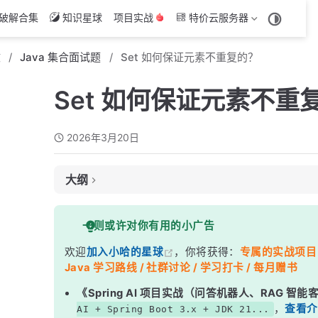
破解合集
知识星球
项目实战
特价云服务器
文
Java 集合面试题
Set 如何保证元素不重复的？
Set 如何保证元素不重
2026年3月20日
大纲
面试考察点
一则或许对你有用的小广告
核心答案
欢迎
加入小哈的星球
，你将获得：
专属的实战项目（4
深度解析
Java 学习路线 / 社群讨论 / 学习打卡 / 每月赠书
一、HashSet 底层结构
《Spring AI 项目实战（问答机器人、RAG 智
二、add() 方法判重流程
，
查看介
AI + Spring Boot 3.x + JDK 21...