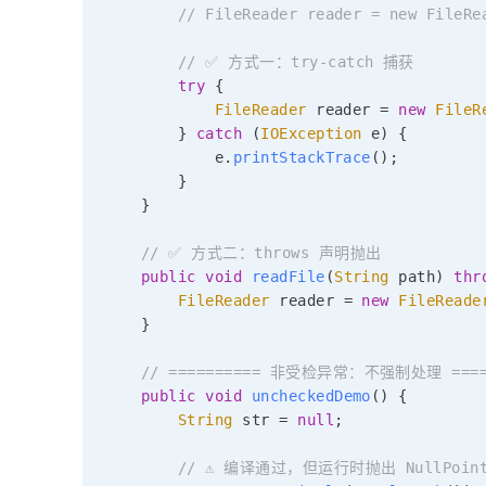
// FileReader reader = new FileRe
// ✅ 方式一：try-catch 捕获
try
{
FileReader
 reader 
=
new
FileR
}
catch
(
IOException
 e
)
{
            e
.
printStackTrace
(
)
;
}
}
// ✅ 方式二：throws 声明抛出
public
void
readFile
(
String
 path
)
thr
FileReader
 reader 
=
new
FileReade
}
// ========== 非受检异常：不强制处理 ====
public
void
uncheckedDemo
(
)
{
String
 str 
=
null
;
// ⚠️ 编译通过，但运行时抛出 NullPointe