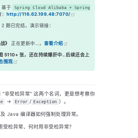
，基于
Spring Cloud Alibaba + Spring
接：
http://116.62.199.48:7070/
》
2 期已完结，演示链接：
实战》
正在更新中...，
查看介绍
图 5110+ 张，还在持续爆肝中.. 后续还会上
击围观
和 "非受检异常" 这两个名词，更是想考察你
→
/
）。
le
Error
Exception
及 Java 编译器如何强制处理异常。
用受检异常、何时用非受检异常？