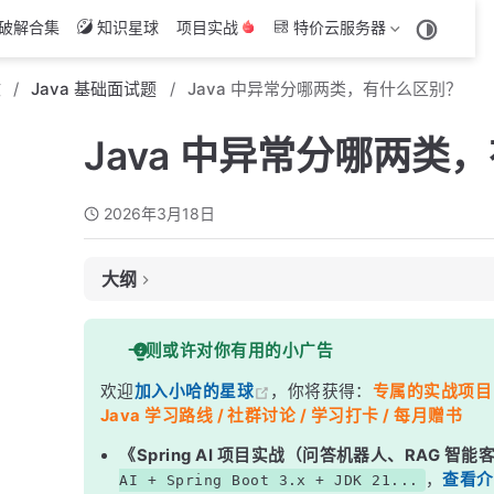
破解合集
知识星球
项目实战
特价云服务器
文
Java 基础面试题
Java 中异常分哪两类，有什么区别？
Java 中异常分哪两类
2026年3月18日
大纲
面试考察点
一则或许对你有用的小广告
核心答案
欢迎
加入小哈的星球
，你将获得：
专属的实战项目（4
深度解析
Java 学习路线 / 社群讨论 / 学习打卡 / 每月赠书
一、Java 异常体系结构
《Spring AI 项目实战（问答机器人、RAG 智
二、受检异常 vs 非受检异常
，
查看介
AI + Spring Boot 3.x + JDK 21...