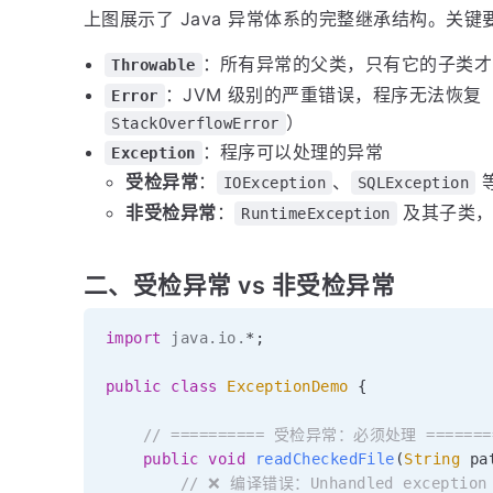
上图展示了 Java 异常体系的完整继承结构。关键
：所有异常的父类，只有它的子类
Throwable
：JVM 级别的严重错误，程序无法恢复
Error
）
StackOverflowError
：程序可以处理的异常
Exception
受检异常
：
、
IOException
SQLException
非受检异常
：
及其子类，
RuntimeException
二、受检异常 vs 非受检异常
import
java
.
io
.
*
;
public
class
ExceptionDemo
{
// ========== 受检异常：必须处理 =======
public
void
readCheckedFile
(
String
 pa
// ❌ 编译错误：Unhandled exception 