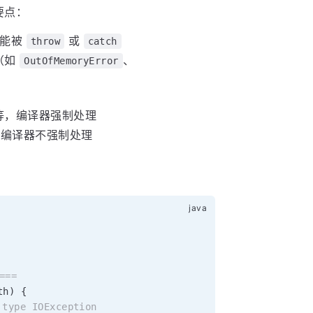
要点：
才能被
或
throw
catch
（如
、
OutOfMemoryError
等，编译器强制处理
编译器不强制处理
===
th
)
{
type IOException