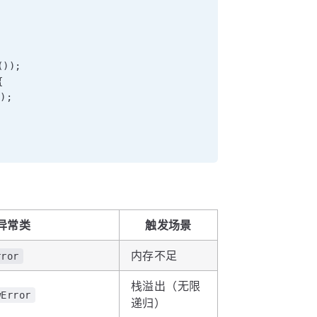
(
)
)
;
{
"
)
;
异常类
触发场景
内存不足
rror
栈溢出（无限
wError
递归）