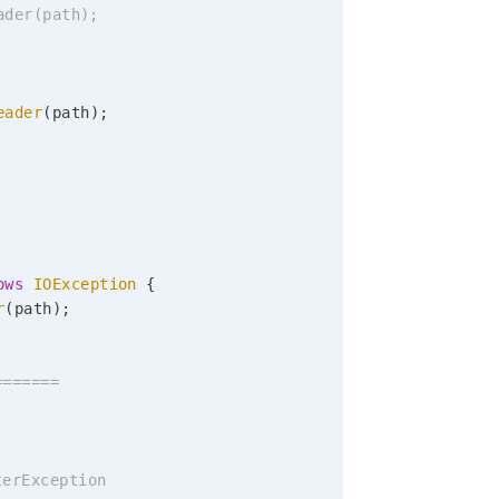
ader(path);
eader
(
path
)
;
ows
IOException
{
r
(
path
)
;
======
rException