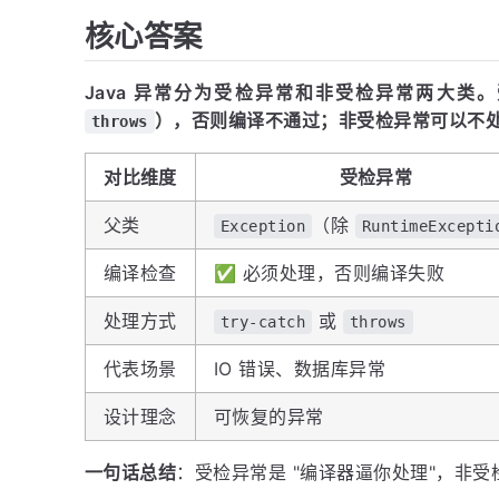
核心答案
Java 异常分为受检异常和非受检异常两大类
），否则编译不通过；非受检异常可以不处理
throws
对比维度
受检异常
父类
（除
Exception
RuntimeExcepti
编译检查
✅ 必须处理，否则编译失败
处理方式
或
try-catch
throws
代表场景
IO 错误、数据库异常
设计理念
可恢复的异常
一句话总结
：受检异常是 "编译器逼你处理"，非受