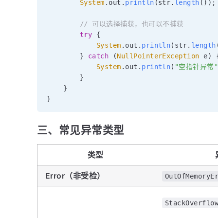
System
.
out
.
println
(
str
.
length
(
)
)
;
// 可以选择捕获，也可以不捕获
try
{
System
.
out
.
println
(
str
.
length
}
catch
(
NullPointerException
 e
)
System
.
out
.
println
(
"空指针异常
}
}
}
三、常见异常类型
类型
Error（非受检）
OutOfMemoryE
StackOverflo