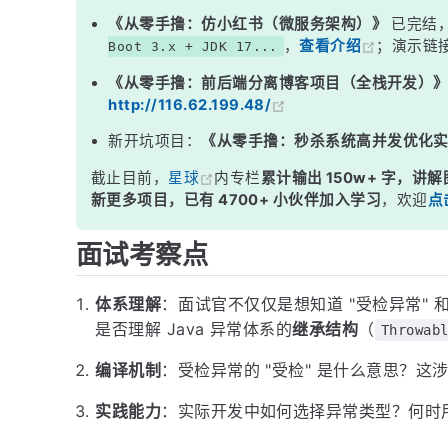
三、常见异常类型
《从零手撸：仿小红书（微服务架构）》
已完结
，
查看介绍
；演示链
Boot 3.x + JDK 17...
四、如何选择异常类型？
《从零手撸：前后端分离博客项目（全栈开发）
五、最佳实践
http://116.62.199.48/
面试高频追问
新开坑项目：
《从零手撸：秒杀系统高并发优化
常见面试变体
截止目前，
星球
内专栏
累计输出 150w+ 字，讲解
记忆口诀
新更多项目，已有 4700+ 小伙伴加入学习
，欢迎
点
总结
面试考察点
体系理解
：面试官不仅仅是想知道 "受检异常" 
是否理解 Java 异常体系的
继承结构
（
Throwab
编译机制
：受检异常的 "受检" 是什么意思？这涉
实践能力
：实际开发中如何选择异常类型？何时