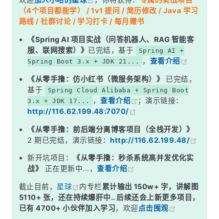
欢迎
加入小哈的星球
，你将获得：
专属的实战项目
深度解析
（4个项目都能学） / 1v1 提问 / 简历修改 / Java 学习
一、执行过程详解
路线 / 社群讨论 / 学习打卡 / 每月赠书
二、内存布局图解
《Spring AI 项目实战（问答机器人、RAG 智能客
服、联网搜索）》
已完结，基于
Spring AI +
三、代码验证
，
查看介绍
Spring Boot 3.x + JDK 21...
四、JDK 版本差异
《从零手撸：仿小红书（微服务架构）》
已完结，
五、最佳实践
基于
Spring Cloud Alibaba + Spring Boot
，
查看介绍
；演示链接：
3.x + JDK 17...
面试高频追问
http://116.62.199.48:7070/
常见面试变体
《从零手撸：前后端分离博客项目（全栈开发）》
记忆口诀
2 期已完结，演示链接：
http://116.62.199.48/
总结
新开坑项目：
《从零手撸：秒杀系统高并发优化实
战》
正在更新中...，
查看介绍
截止目前，
星球
内专栏
累计输出 150w+ 字，讲解图
5110+ 张，还在持续爆肝中.. 后续还会上新更多项目，
已有 4700+ 小伙伴加入学习
，欢迎
点击围观