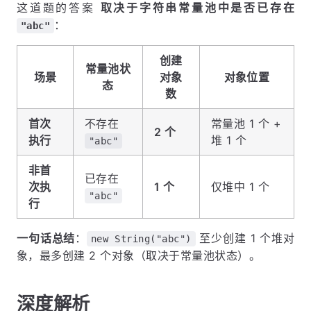
这道题的答案
取决于字符串常量池中是否已存在
：
"abc"
创建
常量池状
场景
对象
对象位置
态
数
首次
不存在
常量池 1 个 +
2 个
执行
堆 1 个
"abc"
非首
已存在
次执
1 个
仅堆中 1 个
"abc"
行
一句话总结
：
至少创建 1 个堆对
new String("abc")
象，最多创建 2 个对象（取决于常量池状态）。
深度解析