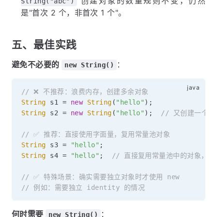
创建对象的数量规则不变，仍然
String("abc")
是"首次 2 个，非首次 1 个"。
五、最佳实践
避免不必要的
：
new String()
// ❌ 不推荐：浪费内存，创建多余对象
String
 s1 
=
new
String
(
"hello"
)
;
String
 s2 
=
new
String
(
"hello"
)
;
// 又创建一个堆
// ✅ 推荐：直接使用字面量，复用常量池对象
String
 s3 
=
"hello"
;
String
 s4 
=
"hello"
;
// 直接复用常量池中的对象，0
// ✅ 特殊场景：确实需要独立对象时才使用 new
// 例如：需要独立 identity 的情况
何时需要
：
new String()