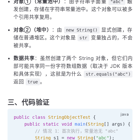
对象①（常量池中）
：由字符串字面量
触
"abc"
发创建，存储在字符串常量池中。这个对象可以被多
个引用共享复用。
对象②（堆中）
：由
显式创建，存
new String()
储在普通堆区。这个对象是
变量独占的，不会
str
被共享。
数据共享
：虽然创建了两个 String 对象，但它们内
部可能共享同一份字符数组数据（取决于 JDK 版本
和具体实现），这就是为什么
str.equals("abc")
返回
。
true
三、代码验证
public
class
StringObjectTest
{
public
static
void
main
(
String
[
]
 args
)
{
// 情况 1：首次执行，常量池无 "abc"
String
 s1 
=
new
String
(
"abc"
)
;