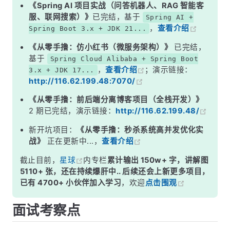
二、C++ 如何解决菱形问题
《Spring AI 项目实战（问答机器人、RAG 智能客
服、联网搜索）》
已完结，基于
Spring AI +
三、Java 的解决方案：单继承 + 多接口实现
，
查看介绍
Spring Boot 3.x + JDK 21...
四、JDK 8 的接口默认方法带来的新挑战
《从零手撸：仿小红书（微服务架构）》
已完结，
五、Java 不支持多继承的其他原因
基于
Spring Cloud Alibaba + Spring Boot
，
查看介绍
；演示链接：
3.x + JDK 17...
面试高频追问
http://116.62.199.48:7070/
常见面试变体
《从零手撸：前后端分离博客项目（全栈开发）》
记忆口诀
2 期已完结，演示链接：
http://116.62.199.48/
总结
新开坑项目：
《从零手撸：秒杀系统高并发优化实
战》
正在更新中...，
查看介绍
截止目前，
星球
内专栏
累计输出 150w+ 字，讲解图
5110+ 张，还在持续爆肝中.. 后续还会上新更多项目，
已有 4700+ 小伙伴加入学习
，欢迎
点击围观
面试考察点