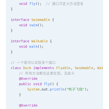
void
fly
(
)
;
// 接口只定义方法签名
}
interface
Swimmable
{
void
swim
(
)
;
}
interface
Walkable
{
void
walk
(
)
;
}
// 一个类可以实现多个接口
class
Duck
implements
Flyable
,
Swimmable
,
Walka
// 所有方法都在这里实现，无歧义
@Override
public
void
fly
(
)
{
System
.
out
.
println
(
"鸭子飞翔"
)
;
}
@Override