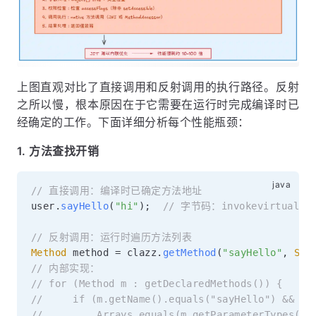
上图直观对比了直接调用和反射调用的执行路径。反射
之所以慢，根本原因在于它需要在运行时完成编译时已
经确定的工作。下面详细分析每个性能瓶颈：
1. 方法查找开销
// 直接调用：编译时已确定方法地址
user
.
sayHello
(
"hi"
)
;
// 字节码：invokevirtual #2 
// 反射调用：运行时遍历方法列表
Method
 method 
=
 clazz
.
getMethod
(
"sayHello"
,
Str
// 内部实现：
// for (Method m : getDeclaredMethods()) {
//     if (m.getName().equals("sayHello") &&
//         Arrays.equals(m.getParameterTypes(),