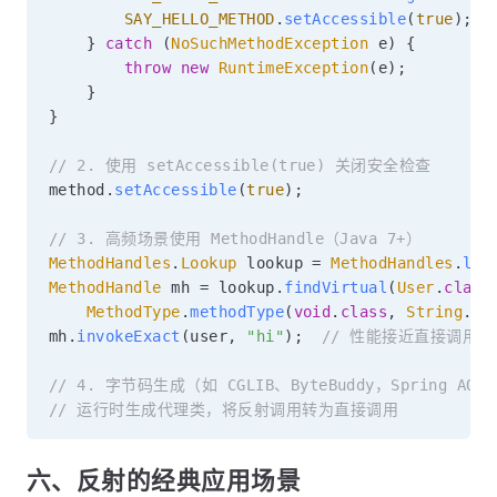
SAY_HELLO_METHOD
.
setAccessible
(
true
)
;
}
catch
(
NoSuchMethodException
 e
)
{
throw
new
RuntimeException
(
e
)
;
}
}
// 2. 使用 setAccessible(true) 关闭安全检查
method
.
setAccessible
(
true
)
;
// 3. 高频场景使用 MethodHandle（Java 7+）
MethodHandles
.
Lookup
 lookup 
=
MethodHandles
.
loo
MethodHandle
 mh 
=
 lookup
.
findVirtual
(
User
.
class
MethodType
.
methodType
(
void
.
class
,
String
.
cl
mh
.
invokeExact
(
user
,
"hi"
)
;
// 性能接近直接调用
// 4. 字节码生成（如 CGLIB、ByteBuddy，Spring AO
// 运行时生成代理类，将反射调用转为直接调用
六、反射的经典应用场景