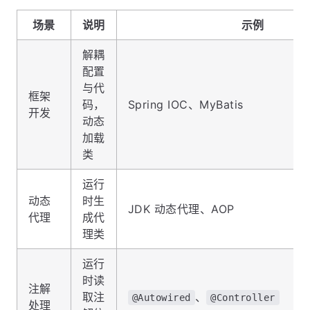
场景
说明
示例
解耦
配置
与代
框架
码，
Spring IOC、MyBatis
开发
动态
加载
类
运行
动态
时生
JDK 动态代理、AOP
代理
成代
理类
运行
时读
注解
取注
、
@Autowired
@Controller
处理