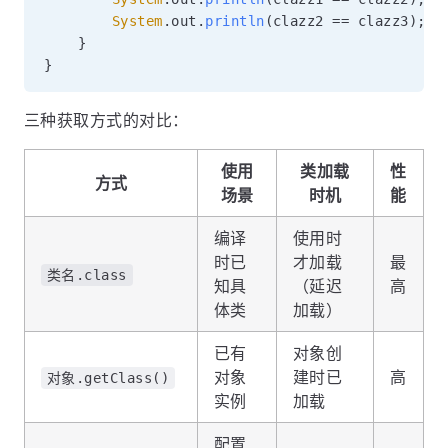
System
.
out
.
println
(
clazz2 
==
 clazz3
)
;
/
}
}
三种获取方式的对比：
使用
类加载
性
方式
场景
时机
能
编译
使用时
时已
才加载
最
类名.class
知具
（延迟
高
体类
加载）
已有
对象创
对象
建时已
高
对象.getClass()
实例
加载
配置