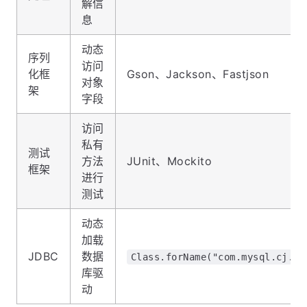
解信
息
动态
序列
访问
化框
Gson、Jackson、Fastjson
对象
架
字段
访问
私有
测试
方法
JUnit、Mockito
框架
进行
测试
动态
加载
JDBC
数据
Class.forName("com.mysql.cj.jd
库驱
动