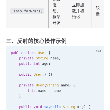
驱
立即加
较
动、
载并初
Class.forName()
低
框架
始化
开发
三、反射的核心操作示例
public
class
User
{
private
String
 name
;
public
int
 age
;
public
User
(
)
{
}
private
User
(
String
 name
)
{
this
.
name 
=
 name
;
}
public
void
sayHello
(
String
 msg
)
{