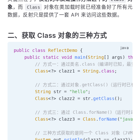
象
，而
对象在类加载时就已经准备好了所有元
Class
数据，反射只是提供了一套 API 来访问这些数据。
二、获取 Class 对象的三种方式
public
class
ReflectDemo
{
public
static
void
main
(
String
[
]
 args
)
thro
// 方式一：通过类名.class（编译时已知，最安
Class
<
?
>
 clazz1 
=
String
.
class
;
// 方式二：通过对象.getClass()（运行时已有
String
 str 
=
"hello"
;
Class
<
?
>
 clazz2 
=
 str
.
getClass
(
)
;
// 方式三：通过 Class.forName()（运行时
Class
<
?
>
 clazz3 
=
Class
.
forName
(
"java.l
// 三种方式获取的是同一个 Class 对象（JVM
System
.
out
.
println
(
clazz1 
==
 clazz2
)
;
/