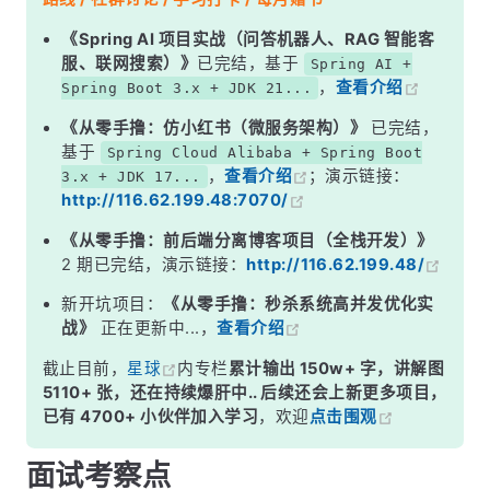
二、获取 Class 对象的三种方式
《Spring AI 项目实战（问答机器人、RAG 智能客
服、联网搜索）》
已完结，基于
Spring AI +
三、反射的核心操作示例
，
查看介绍
Spring Boot 3.x + JDK 21...
四、为什么反射慢？深度剖析
《从零手撸：仿小红书（微服务架构）》
已完结，
五、反射性能优化策略
基于
Spring Cloud Alibaba + Spring Boot
，
查看介绍
；演示链接：
3.x + JDK 17...
六、反射的经典应用场景
http://116.62.199.48:7070/
面试高频追问
《从零手撸：前后端分离博客项目（全栈开发）》
常见面试变体
2 期已完结，演示链接：
http://116.62.199.48/
记忆口诀
新开坑项目：
《从零手撸：秒杀系统高并发优化实
战》
正在更新中...，
查看介绍
总结
截止目前，
星球
内专栏
累计输出 150w+ 字，讲解图
5110+ 张，还在持续爆肝中.. 后续还会上新更多项目，
已有 4700+ 小伙伴加入学习
，欢迎
点击围观
面试考察点