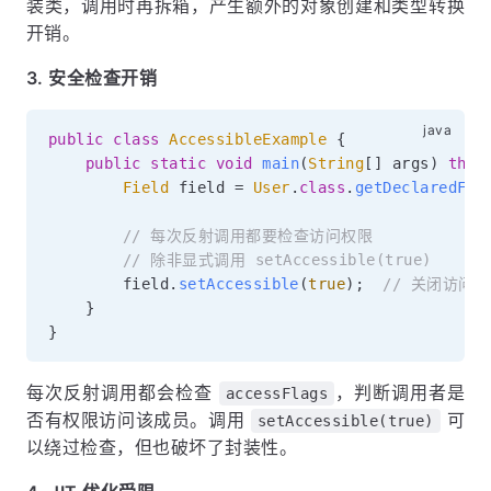
装类，调用时再拆箱，产生额外的对象创建和类型转换
开销。
3. 安全检查开销
public
class
AccessibleExample
{
public
static
void
main
(
String
[
]
 args
)
thro
Field
 field 
=
User
.
class
.
getDeclaredFie
// 每次反射调用都要检查访问权限
// 除非显式调用 setAccessible(true)
        field
.
setAccessible
(
true
)
;
// 关闭访问
}
}
每次反射调用都会检查
，判断调用者是
accessFlags
否有权限访问该成员。调用
可
setAccessible(true)
以绕过检查，但也破坏了封装性。