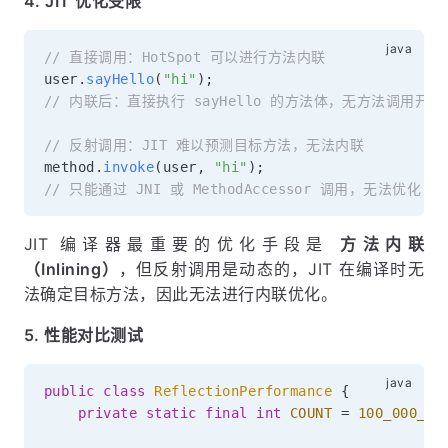
4. JIT 优化受限
// 直接调用：HotSpot 可以进行方法内联
user
.
sayHello
(
"hi"
)
;
// 内联后：直接执行 sayHello 的方法体，无方法调用开销
// 反射调用：JIT 难以预测目标方法，无法内联
method
.
invoke
(
user
,
"hi"
)
;
// 只能通过 JNI 或 MethodAccessor 调用，无法优化
JIT 编译器最重要的优化手段是
方法内联
（Inlining）
，但反射调用是动态的，JIT 在编译时无
法确定目标方法，因此无法进行内联优化。
5. 性能对比测试
public
class
ReflectionPerformance
{
private
static
final
int
COUNT
=
100_000_00