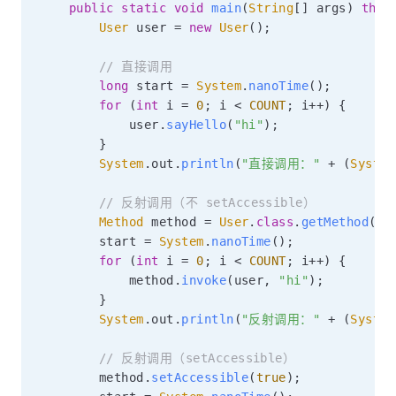
public
static
void
main
(
String
[
]
 args
)
thro
User
 user 
=
new
User
(
)
;
// 直接调用
long
 start 
=
System
.
nanoTime
(
)
;
for
(
int
 i 
=
0
;
 i 
<
COUNT
;
 i
++
)
{
            user
.
sayHello
(
"hi"
)
;
}
System
.
out
.
println
(
"直接调用："
+
(
System
// 反射调用（不 setAccessible）
Method
 method 
=
User
.
class
.
getMethod
(
"s
        start 
=
System
.
nanoTime
(
)
;
for
(
int
 i 
=
0
;
 i 
<
COUNT
;
 i
++
)
{
            method
.
invoke
(
user
,
"hi"
)
;
}
System
.
out
.
println
(
"反射调用："
+
(
System
// 反射调用（setAccessible）
        method
.
setAccessible
(
true
)
;