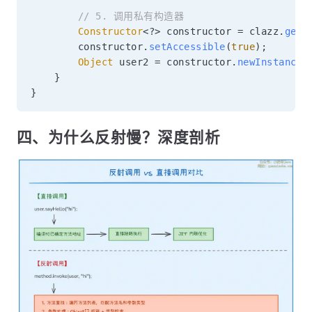
// 5. 调用私有构造器
Constructor
<
?
>
 constructor 
=
 clazz
.
getD
        constructor
.
setAccessible
(
true
)
;
Object
 user2 
=
 constructor
.
newInstance
(
}
}
四、为什么反射慢？深度剖析