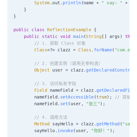
System
.
out
.
println
(
name 
+
" say: "
+
 ms
}
}
public
class
ReflectionExample
{
public
static
void
main
(
String
[
]
 args
)
thro
// 1. 获取 Class 对象
Class
<
?
>
 clazz 
=
Class
.
forName
(
"com.exa
// 2. 创建实例（调用无参构造）
Object
 user 
=
 clazz
.
getDeclaredConstruc
// 3. 访问私有字段
Field
 nameField 
=
 clazz
.
getDeclaredFiel
        nameField
.
setAccessible
(
true
)
;
// 突破 p
        nameField
.
set
(
user
,
"张三"
)
;
// 4. 调用方法
Method
 sayHello 
=
 clazz
.
getMethod
(
"sayH
        sayHello
.
invoke
(
user
,
"你好！"
)
;