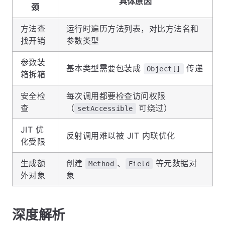
具体原因
颈
方法查
运行时遍历方法列表，对比方法名和
找开销
参数类型
参数装
基本类型需要包装成
传递
Object[]
箱拆箱
安全检
每次调用都要检查访问权限
查
（
可绕过）
setAccessible
JIT 优
反射调用难以被 JIT 内联优化
化受限
生成额
创建
、
等元数据对
Method
Field
外对象
象
深度解析