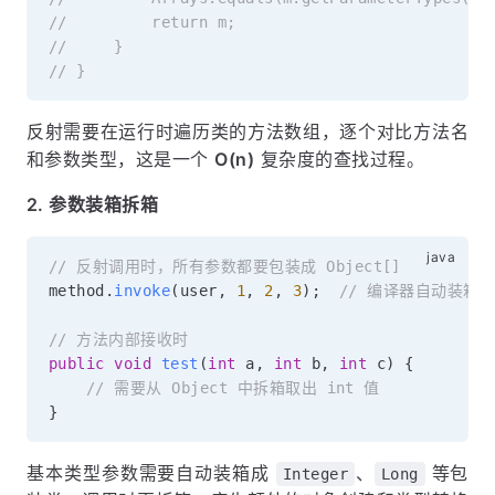
//         return m;
//     }
// }
反射需要在运行时遍历类的方法数组，逐个对比方法名
和参数类型，这是一个
O(n)
复杂度的查找过程。
2. 参数装箱拆箱
// 反射调用时，所有参数都要包装成 Object[]
method
.
invoke
(
user
,
1
,
2
,
3
)
;
// 编译器自动装箱：new
// 方法内部接收时
public
void
test
(
int
 a
,
int
 b
,
int
 c
)
{
// 需要从 Object 中拆箱取出 int 值
}
基本类型参数需要自动装箱成
、
等包
Integer
Long