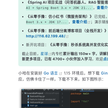
《Spring AI 项目实战（问答机器人、RAG 智
，
查看介
AI + Spring Boot 3.x + JDK 21...
《从零手撸：仿小红书（微服务架构）》
已完结
，
查看介绍
；演示链
Boot 3.x + JDK 17...
《从零手撸：前后端分离博客项目（全栈开发）
http://116.62.199.48/
新开坑项目：
《从零手撸：秒杀系统高并发优化
截止目前，
星球
内专栏
累计输出 150w+ 字，讲解
新更多项目，已有 4700+ 小伙伴加入学习
，欢迎
点
小哈在安装好
Go 语言
1.15 环境后，想下载
Gi
应，仿佛卡住了一样，下载不下来，如下图所示：