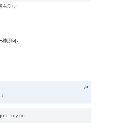
命令没有反应
一种即可。
goproxy.cn