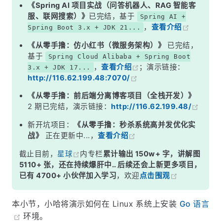
《Spring AI 项目实战（问答机器人、RAG 智能客
服、联网搜索）》
已完结，基于
Spring AI +
，
查看介绍
Spring Boot 3.x + JDK 21...
《从零手撸：仿小红书（微服务架构）》
已完结，
基于
Spring Cloud Alibaba + Spring Boot
，
查看介绍
；演示链接：
3.x + JDK 17...
http://116.62.199.48:7070/
《从零手撸：前后端分离博客项目（全栈开发）》
2 期已完结，演示链接：
http://116.62.199.48/
新开坑项目：
《从零手撸：秒杀系统高并发优化实
战》
正在更新中...，
查看介绍
截止目前，
星球
内专栏
累计输出 150w+ 字，讲解图
5110+ 张，还在持续爆肝中.. 后续还会上新更多项目，
已有 4700+ 小伙伴加入学习
，欢迎
点击围观
本小节，小哈将演示如何在 Linux 系统上安装
Go 语言
环境。