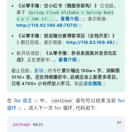
《从零手撸：仿小红书（微服务架构）》
已完结，
基于
Spring Cloud Alibaba + Spring Boot
，
查看介绍
；演示链接：
3.x + JDK 17...
http://116.62.199.48:7070/
《从零手撸：前后端分离博客项目（全栈开发）》
2 期已完结，演示链接：
http://116.62.199.48/
新开坑项目：
《从零手撸：秒杀系统高并发优化实
战》
正在更新中...，
查看介绍
截止目前，
星球
内专栏
累计输出 150w+ 字，讲解图
5110+ 张，还在持续爆肝中.. 后续还会上新更多项目，
已有 4700+ 小伙伴加入学习
，欢迎
点击围观
在
Go 语言
中，
语句可以结束当前
for
continue
循环
，进入下一次 for 循环, 代码如下:
package
 main
