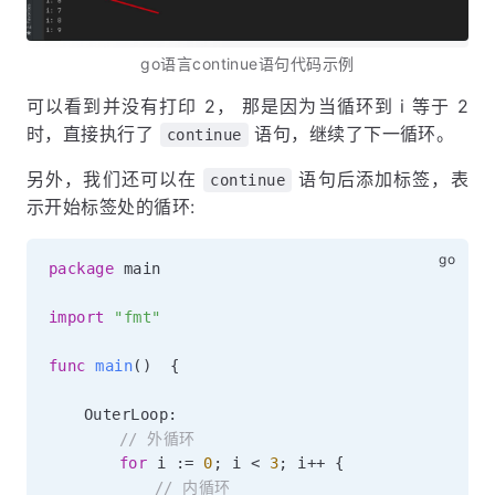
go语言continue语句代码示例
可以看到并没有打印 2， 那是因为当循环到 i 等于 2
时，直接执行了
语句，继续了下一循环。
continue
另外，我们还可以在
语句后添加标签，表
continue
示开始标签处的循环:
package
 main

import
"fmt"
func
main
(
)
{
	OuterLoop
:
// 外循环
for
 i 
:=
0
;
 i 
<
3
;
 i
++
{
// 内循环