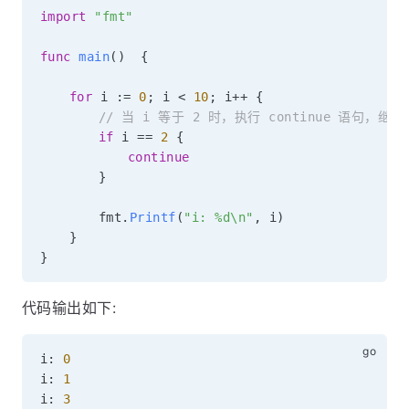
import
"fmt"
func
main
(
)
{
for
 i 
:=
0
;
 i 
<
10
;
 i
++
{
// 当 i 等于 2 时，执行 continue 语句，继
if
 i 
==
2
{
continue
}
		fmt
.
Printf
(
"i: %d\n"
,
 i
)
}
}
代码输出如下:
i
:
0
i
:
1
i
:
3