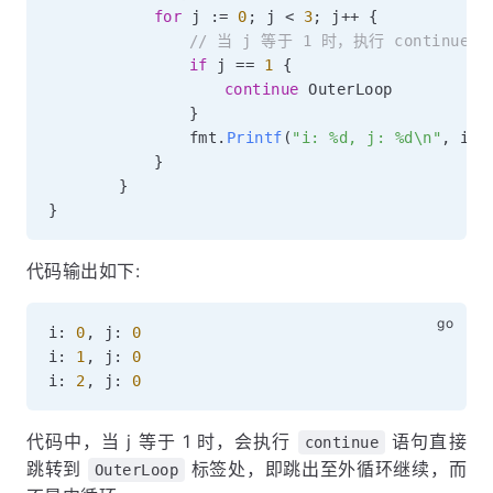
for
 j 
:=
0
;
 j 
<
3
;
 j
++
{
// 当 j 等于 1 时，执行 continu
if
 j 
==
1
{
continue
 OuterLoop

}
				fmt
.
Printf
(
"i: %d, j: %d\n"
,
 i
,
 
}
}
}
代码输出如下:
i
:
0
,
 j
:
0
i
:
1
,
 j
:
0
i
:
2
,
 j
:
0
代码中，当 j 等于 1 时，会执行
语句直接
continue
跳转到
标签处，即跳出至外循环继续，而
OuterLoop