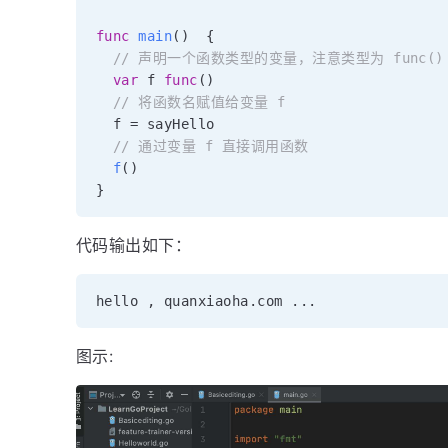
func
main
(
)
{
// 声明一个函数类型的变量，注意类型为 func()
var
 f 
func
(
)
// 将函数名赋值给变量 f
  f 
=
 sayHello

// 通过变量 f 直接调用函数
f
(
)
}
代码输出如下：
hello 
,
 quanxiaoha
.
com 
...
图示: