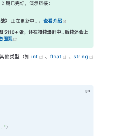
》
2 期已完结，演示链接：
实战》
正在更新中...，
查看介绍
图 5110+ 张，还在持续爆肝中.. 后续还会上
击围观
和其他类型（如
int
、
float
、
string
.."
)