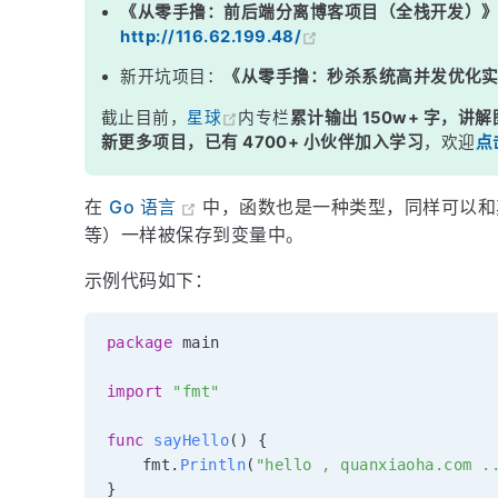
《从零手撸：前后端分离博客项目（全栈开发）
http://116.62.199.48/
新开坑项目：
《从零手撸：秒杀系统高并发优化
截止目前，
星球
内专栏
累计输出 150w+ 字，讲解
新更多项目，已有 4700+ 小伙伴加入学习
，欢迎
点
在
Go 语言
中，函数也是一种类型，同样可以
等）一样被保存到变量中。
示例代码如下：
package
 main

import
"fmt"
func
sayHello
(
)
{
	fmt
.
Println
(
"hello , quanxiaoha.com .
}