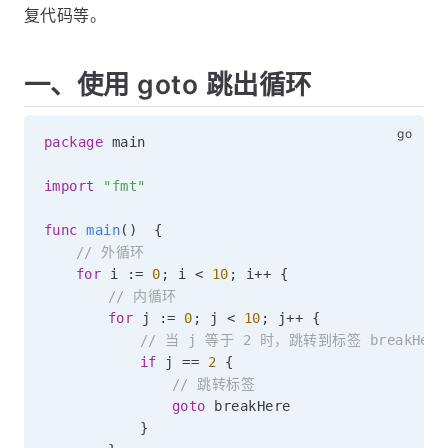
复代码等。
一、使用 goto 跳出循环
package
 main

import
"fmt"
func
main
(
)
{
// 外循环
for
 i 
:=
0
;
 i 
<
10
;
 i
++
{
// 内循环
for
 j 
:=
0
;
 j 
<
10
;
 j
++
{
// 当 j 等于 2 时，跳转到标签 breakHer
if
 j 
==
2
{
// 跳转标签
goto
 breakHere

}