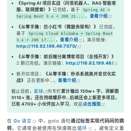
《Spring AI 项目实战（问答机器人、RAG 智能客
服、联网搜索）》
已完结，基于
Spring AI +
，
查看介绍
Spring Boot 3.x + JDK 21...
《从零手撸：仿小红书（微服务架构）》
已完结，
基于
Spring Cloud Alibaba + Spring Boot
，
查看介绍
；演示链接：
3.x + JDK 17...
http://116.62.199.48:7070/
《从零手撸：前后端分离博客项目（全栈开发）》
2 期已完结，演示链接：
http://116.62.199.48/
新开坑项目：
《从零手撸：秒杀系统高并发优化实
战》
正在更新中...，
查看介绍
截止目前，
星球
内专栏
累计输出 150w+ 字，讲解图
5110+ 张，还在持续爆肝中.. 后续还会上新更多项目，
已有 4700+ 小伙伴加入学习
，欢迎
点击围观
在
Go 语言
中，goto 语句
通过标签实现代码间的跳
转
。它通常会被使用在快速跳出
循环
、避免定义重