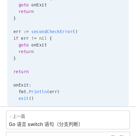
goto
 onExit

return
}
err 
:=
secondCheckError
(
)
if
 err 
!=
nil
{
goto
 onExit

return
}
return
onExit
:
  fmt
.
Println
(
err
)
exit
(
)
上一篇
Go 语言 switch 语句（分支判断）