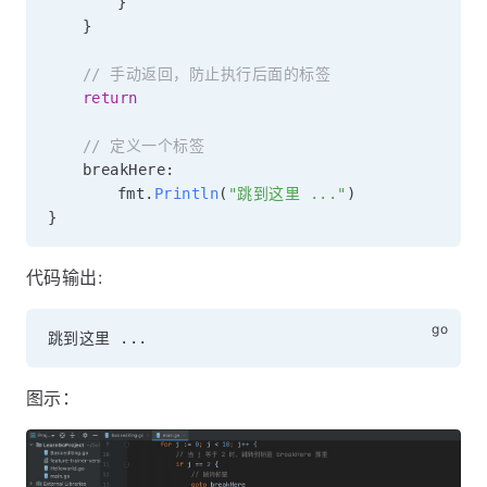
}
}
// 手动返回，防止执行后面的标签
return
// 定义一个标签
	breakHere
:
		fmt
.
Println
(
"跳到这里 ..."
)
}
代码输出:
跳到这里 
...
图示：