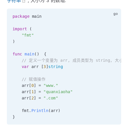
字符串
, 大小为 3 的数组:
package
 main

import
(
"fmt"
)
func
main
(
)
{
// 定义一个变量为 arr, 成员类型为 string, 大小为
var
 arr 
[
3
]
string
// 赋值操作
	arr
[
0
]
=
"www."
	arr
[
1
]
=
"quanxiaoha"
	arr
[
2
]
=
".com"
	fmt
.
Println
(
arr
)
}