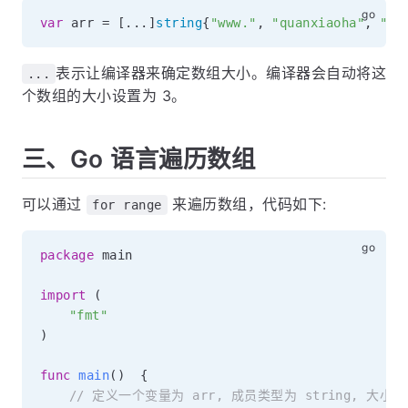
var
 arr 
=
[
...
]
string
{
"www."
,
"quanxiaoha"
,
".c
表示让编译器来确定数组大小。编译器会自动将这
...
个数组的大小设置为 3。
三、Go 语言遍历数组
可以通过
来遍历数组，代码如下:
for range
package
 main

import
(
"fmt"
)
func
main
(
)
{
// 定义一个变量为 arr, 成员类型为 string, 大小为