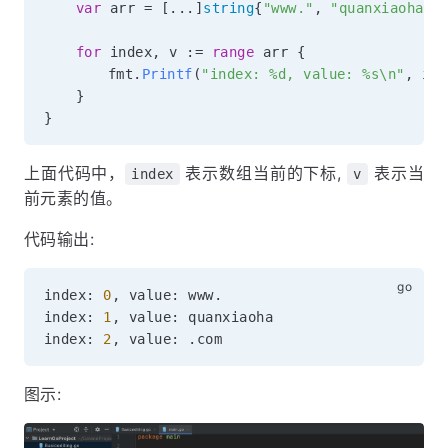
var
 arr 
=
[
...
]
string
{
"www."
,
"quanxiaoha"
,
for
 index
,
 v 
:=
range
 arr 
{
		fmt
.
Printf
(
"index: %d, value: %s\n"
,
 ind
}
}
上面代码中，
表示数组当前的下标,
表示当
index
v
前元素的值。
代码输出:
index
:
0
,
 value
:
 www
.
index
:
1
,
 value
:
 quanxiaoha

index
:
2
,
 value
:
.
图示: