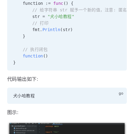
	function 
:=
func
(
)
{
// 给字符串 str 赋予一个新的值，注意: 匿名
		str 
=
"犬小哈教程"
// 打印
		fmt
.
Println
(
str
)
}
// 执行闭包
function
(
)
}
代码输出如下:
图示: