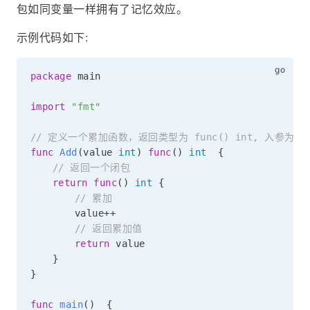
包如同变量一样拥有了记忆效应。
示例代码如下:
package
 main

import
"fmt"
// 定义一个累加函数，返回类型为 func() int, 入参
func
Add
(
value 
int
)
func
(
)
int
{
// 返回一个闭包
return
func
(
)
int
{
// 累加
		value
++
// 返回累加值
return
 value

}
}
func
main
(
)
{