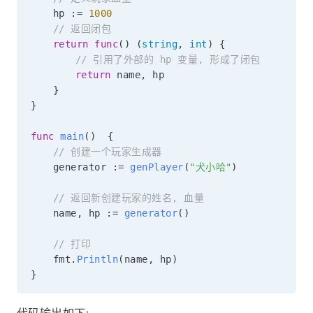
	hp 
:=
1000
// 返回闭包
return
func
(
)
(
string
,
int
)
{
// 引用了外部的 hp 变量, 形成了闭包
return
 name
,
 hp

}
}
func
main
(
)
{
// 创建一个玩家生成器
	generator 
:=
genPlayer
(
"犬小哈"
)
// 返回新创建玩家的姓名, 血量
	name
,
 hp 
:=
generator
(
)
// 打印
	fmt
.
Println
(
name
,
 hp
)
}
代码输出如下: