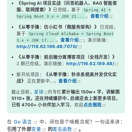
《Spring AI 项目实战（问答机器人、RAG 智能客
服、联网搜索）》
已完结，基于
Spring AI +
，
查看介绍
Spring Boot 3.x + JDK 21...
《从零手撸：仿小红书（微服务架构）》
已完结，
基于
Spring Cloud Alibaba + Spring Boot
，
查看介绍
；演示链接：
3.x + JDK 17...
http://116.62.199.48:7070/
《从零手撸：前后端分离博客项目（全栈开发）》
2 期已完结，演示链接：
http://116.62.199.48/
新开坑项目：
《从零手撸：秒杀系统高并发优化实
战》
正在更新中...，
查看介绍
截止目前，
星球
内专栏
累计输出 150w+ 字，讲解图
5110+ 张，还在持续爆肝中.. 后续还会上新更多项目，
已有 4700+ 小伙伴加入学习
，欢迎
点击围观
在
Go 语言
中，闭包是个啥概念呢？一句话来讲：
引用了外部
变量
的
匿名函数
。