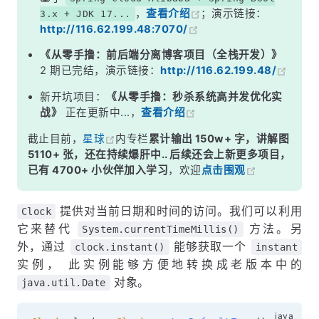
，
查看介绍
；演示链接：
3.x + JDK 17...
http://116.62.199.48:7070/
《从零手撸：前后端分离博客项目（全栈开发）》
2 期已完结，演示链接：
http://116.62.199.48/
新开坑项目：
《从零手撸：秒杀系统高并发优化实
战》
正在更新中...，
查看介绍
截止目前，
星球
内专栏
累计输出 150w+ 字，讲解图
5110+ 张，还在持续爆肝中.. 后续还会上新更多项目，
已有 4700+ 小伙伴加入学习
，欢迎
点击围观
提供对当前日期和时间的访问。我们可以利用
Clock
它来替代
方法。另
System.currentTimeMillis()
外，通过
能够获取一个
clock.instant()
instant
实例， 此实例能够方便地转换成老版本中的
对象。
java.util.Date