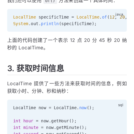
我们还可以使用
方法来创建一个具体时间：
of()
LocalTime
 specificTime 
=
LocalTime
.
of
(
12
,
20
,
4
System
.
out
.
println
(
specificTime
)
;
上面的代码创建了一个表示 12 点 20 分 45 秒 20 纳
秒的 LocalTime。
3. 获取时间信息
LocalTime 提供了一些方法来获取时间的信息，例如
获取小时、分钟、秒和纳秒：
LocalTime now 
=
 LocalTime
.
now
(
)
;
int
hour
=
 now
.
getHour
(
)
;
int
minute
=
 now
.
getMinute
(
)
;
int
second
=
 now
.
getSecond
(
)
;