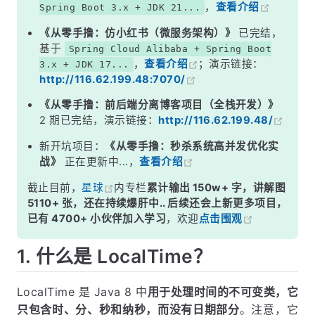
，
查看介绍
Spring Boot 3.x + JDK 21...
《从零手撸：仿小红书（微服务架构）》
已完结，
基于
Spring Cloud Alibaba + Spring Boot
，
查看介绍
；演示链接：
3.x + JDK 17...
http://116.62.199.48:7070/
《从零手撸：前后端分离博客项目（全栈开发）》
2 期已完结，演示链接：
http://116.62.199.48/
新开坑项目：
《从零手撸：秒杀系统高并发优化实
战》
正在更新中...，
查看介绍
截止目前，
星球
内专栏
累计输出 150w+ 字，讲解图
5110+ 张，还在持续爆肝中.. 后续还会上新更多项目，
已有 4700+ 小伙伴加入学习
，欢迎
点击围观
1. 什么是 LocalTime？
LocalTime 是 Java 8 中
用于处理时间的不可变类，它
只包含时、分、秒和纳秒，而没有日期部分
。注意，它