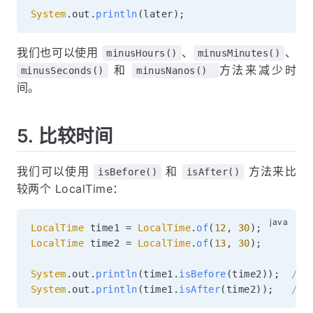
System
.
out
.
println
(
later
)
;
我们也可以使用
、
、
minusHours()
minusMinutes()
和
方法来减少时
minusSeconds()
minusNanos()
间。
5. 比较时间
我们可以使用
和
方法来比
isBefore()
isAfter()
较两个 LocalTime：
LocalTime
 time1 
=
LocalTime
.
of
(
12
,
30
)
;
LocalTime
 time2 
=
LocalTime
.
of
(
13
,
30
)
;
System
.
out
.
println
(
time1
.
isBefore
(
time2
)
)
;
// 
System
.
out
.
println
(
time1
.
isAfter
(
time2
)
)
;
// 