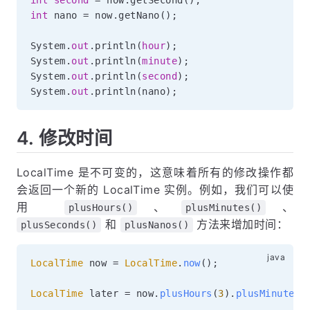
int
 nano 
=
 now
.
getNano
(
)
;
System
.
out
.
println
(
hour
)
;
System
.
out
.
println
(
minute
)
;
System
.
out
.
println
(
second
)
;
System
.
out
.
println
(
nano
)
;
4. 修改时间
LocalTime 是不可变的，这意味着所有的修改操作都
会返回一个新的 LocalTime 实例。例如，我们可以使
用
、
、
plusHours()
plusMinutes()
和
方法来增加时间：
plusSeconds()
plusNanos()
LocalTime
 now 
=
LocalTime
.
now
(
)
;
LocalTime
 later 
=
 now
.
plusHours
(
3
)
.
plusMinutes
(