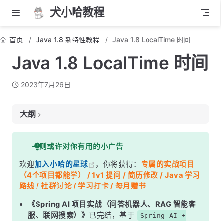
犬小哈教程
首页
Java 1.8 新特性教程
Java 1.8 LocalTime 时间
Java 1.8 LocalTime 时间
2023年7月26日
大纲
1. 什么是 LocalTime？
一则或许对你有用的小广告
2. 创建 LocalTime
欢迎
加入小哈的星球
，你将获得：
专属的实战项目
3. 获取时间信息
（4个项目都能学） / 1v1 提问 / 简历修改 / Java 学习
4. 修改时间
路线 / 社群讨论 / 学习打卡 / 每月赠书
5. 比较时间
《Spring AI 项目实战（问答机器人、RAG 智能客
服、联网搜索）》
已完结，基于
Spring AI +
6. 总结