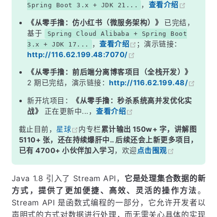
，
查看介绍
Spring Boot 3.x + JDK 21...
《从零手撸：仿小红书（微服务架构）》
已完结，
基于
Spring Cloud Alibaba + Spring Boot
，
查看介绍
；演示链接：
3.x + JDK 17...
http://116.62.199.48:7070/
《从零手撸：前后端分离博客项目（全栈开发）》
2 期已完结，演示链接：
http://116.62.199.48/
新开坑项目：
《从零手撸：秒杀系统高并发优化实
战》
正在更新中...，
查看介绍
截止目前，
星球
内专栏
累计输出 150w+ 字，讲解图
5110+ 张，还在持续爆肝中.. 后续还会上新更多项目，
已有 4700+ 小伙伴加入学习
，欢迎
点击围观
Java 1.8 引入了 Stream API，
它是处理集合数据的新
方式，提供了更加便捷、高效、灵活的操作方法
。
Stream API 是函数式编程的一部分，它允许开发者以
声明式的方式对数据进行处理，而无需关心具体的实现