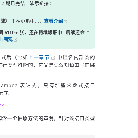
》
2 期已完结，演示链接：
实战》
正在更新中...，
查看介绍
图 5110+ 张，还在持续爆肝中.. 后续还会上
击围观
达式后（比如
上一章节
中匿名内部类的
如何进行类型推断的，它又是怎么知道重写的哪
ambda 表达式。只有那些函数式接口
 表示式。
呢？
包含一个抽象方法的声明
。针对该接口类型