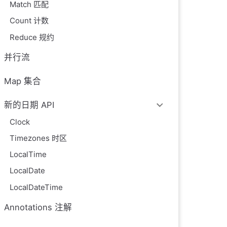
Match 匹配
Count 计数
Reduce 规约
并行流
Map 集合
新的日期 API
Clock
Timezones 时区
LocalTime
LocalDate
LocalDateTime
Annotations 注解