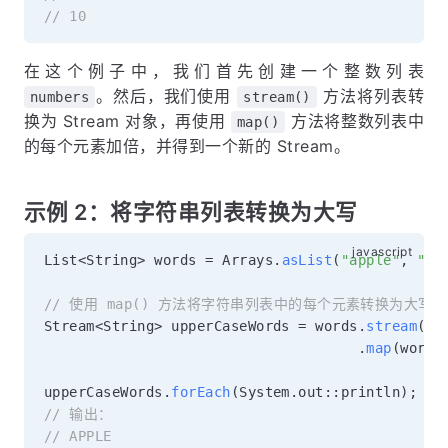
// 10
在这个例子中，我们首先创建一个整数列表
。然后，我们使用
方法将列表转
numbers
stream()
换为 Stream 对象，再使用
方法将整数列表中
map()
的每个元素加倍，并得到一个新的 Stream。
示例 2：将字符串列表转换为大写
List
<
String
>
 words 
=
 Arrays
.
asList
(
"apple"
,
"ba
// 使用 map() 方法将字符串列表中的每个元素转换为大写
Stream
<
String
>
 upperCaseWords 
=
 words
.
stream
(
)
.
map
(
word 
upperCaseWords
.
forEach
(
System
.
out
:
:
println
)
;
// 输出：
// APPLE