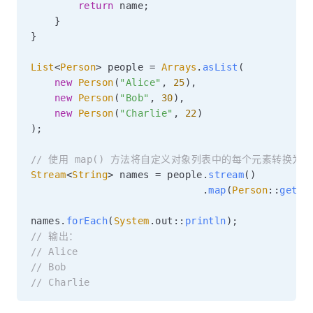
return
 name
;
}
}
List
<
Person
>
 people 
=
Arrays
.
asList
(
new
Person
(
"Alice"
,
25
)
,
new
Person
(
"Bob"
,
30
)
,
new
Person
(
"Charlie"
,
22
)
)
;
// 使用 map() 方法将自定义对象列表中的每个元素转换为
Stream
<
String
>
 names 
=
 people
.
stream
(
)
.
map
(
Person
::
getNa
names
.
forEach
(
System
.
out
::
println
)
;
// 输出：
// Alice
// Bob
// Charlie