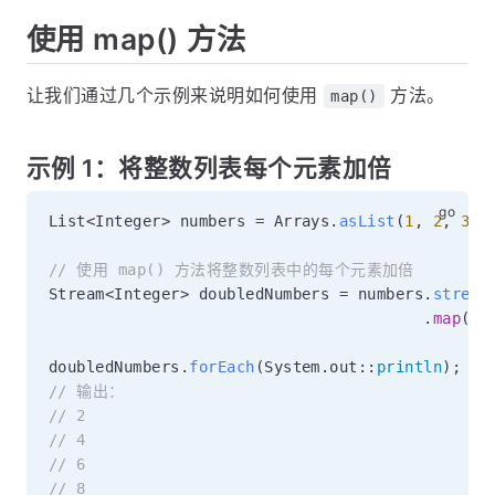
使用 map() 方法
让我们通过几个示例来说明如何使用
方法。
map()
示例 1：将整数列表每个元素加倍
List
<
Integer
>
 numbers 
=
 Arrays
.
asList
(
1
,
2
,
3
,
// 使用 map() 方法将整数列表中的每个元素加倍
Stream
<
Integer
>
 doubledNumbers 
=
 numbers
.
stream
.
map
(
nu
doubledNumbers
.
forEach
(
System
.
out
:
:
println
)
;
// 输出：
// 2
// 4
// 6
// 8