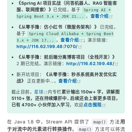
示例 3：将自定义对象列表转换为特定属性列表
《Spring AI 项目实战（问答机器人、RAG 智能客
服、联网搜索）》
已完结，基于
Spring AI +
自定义转换函数
，
查看介绍
Spring Boot 3.x + JDK 21...
总结
《从零手撸：仿小红书（微服务架构）》
已完结，
基于
Spring Cloud Alibaba + Spring Boot
，
查看介绍
；演示链接：
3.x + JDK 17...
http://116.62.199.48:7070/
《从零手撸：前后端分离博客项目（全栈开发）》
2 期已完结，演示链接：
http://116.62.199.48/
新开坑项目：
《从零手撸：秒杀系统高并发优化实
战》
正在更新中...，
查看介绍
截止目前，
星球
内专栏
累计输出 150w+ 字，讲解图
5110+ 张，还在持续爆肝中.. 后续还会上新更多项目，
已有 4700+ 小伙伴加入学习
，欢迎
点击围观
在 Java 1.8 中，Stream API 提供了
方法
用
map()
于对流中的元素进行转换操作
。
方法可以将流
map()