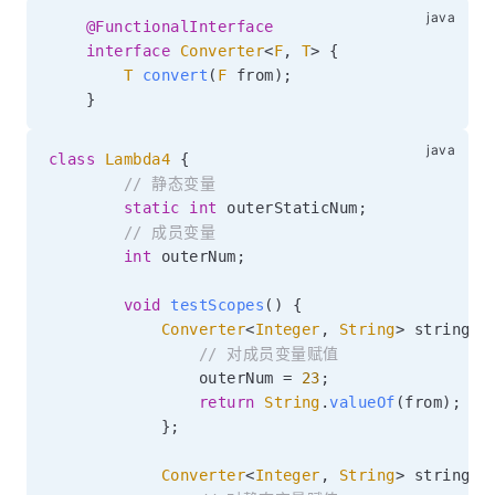
@FunctionalInterface
interface
Converter
<
F
,
T
>
{
T
convert
(
F
 from
)
;
}
class
Lambda4
{
// 静态变量
static
int
 outerStaticNum
;
// 成员变量
int
 outerNum
;
void
testScopes
(
)
{
Converter
<
Integer
,
String
>
 stringCo
// 对成员变量赋值
                outerNum 
=
23
;
return
String
.
valueOf
(
from
)
;
}
;
Converter
<
Integer
,
String
>
 stringCo