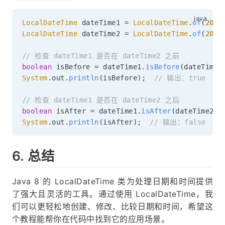
LocalDateTime
 dateTime1 
=
LocalDateTime
.
of
(
2023
LocalDateTime
 dateTime2 
=
LocalDateTime
.
of
(
2023
// 检查 dateTime1 是否在 dateTime2 之前
boolean
 isBefore 
=
 dateTime1
.
isBefore
(
dateTime2
System
.
out
.
println
(
isBefore
)
;
// 输出：true
// 检查 dateTime1 是否在 dateTime2 之后
boolean
 isAfter 
=
 dateTime1
.
isAfter
(
dateTime2
)
;
System
.
out
.
println
(
isAfter
)
;
// 输出：false
6. 总结
Java 8 的 LocalDateTime 类为处理日期和时间提供
了强大且灵活的工具。通过使用 LocalDateTime，我
们可以更轻松地创建、修改、比较日期和时间，希望这
个教程能帮你在代码中找到它的应用场景。