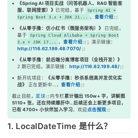
5. 比较日期和时间
《Spring AI 项目实战（问答机器人、RAG 智能客
服、联网搜索）》
已完结，基于
Spring AI +
6. 总结
，
查看介绍
Spring Boot 3.x + JDK 21...
《从零手撸：仿小红书（微服务架构）》
已完结，
基于
Spring Cloud Alibaba + Spring Boot
，
查看介绍
；演示链接：
3.x + JDK 17...
http://116.62.199.48:7070/
《从零手撸：前后端分离博客项目（全栈开发）》
2 期已完结，演示链接：
http://116.62.199.48/
新开坑项目：
《从零手撸：秒杀系统高并发优化实
战》
正在更新中...，
查看介绍
截止目前，
星球
内专栏
累计输出 150w+ 字，讲解图
5110+ 张，还在持续爆肝中.. 后续还会上新更多项目，
已有 4700+ 小伙伴加入学习
，欢迎
点击围观
1. LocalDateTime 是什么？