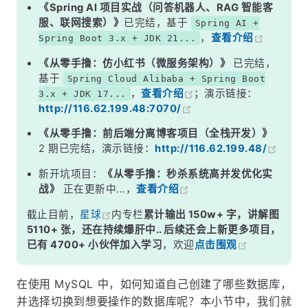
示例
《Spring AI 项目实战（问答机器人、RAG 智能客
服、联网搜索）》
已完结，基于
Spring AI +
3. 连接时指定数据库
，
查看介绍
Spring Boot 3.x + JDK 21...
在命令行中指定数据库
《从零手撸：仿小红书（微服务架构）》
已完结，
4. 使用图形化客户端选择数据库
基于
Spring Cloud Alibaba + Spring Boot
，
查看介绍
；演示链接：
3.x + JDK 17...
小结
http://116.62.199.48:7070/
《从零手撸：前后端分离博客项目（全栈开发）》
2 期已完结，演示链接：
http://116.62.199.48/
新开坑项目：
《从零手撸：秒杀系统高并发优化实
战》
正在更新中...，
查看介绍
截止目前，
星球
内专栏
累计输出 150w+ 字，讲解图
5110+ 张，还在持续爆肝中.. 后续还会上新更多项目，
已有 4700+ 小伙伴加入学习
，欢迎
点击围观
在使用 MySQL 中，如何知道自己创建了哪些数据库，
并选择切换到想要操作的数据库呢？本小节中，我们就