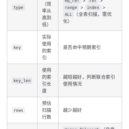
>
>
eq_ref
ref
（效
>
>
type
range
index
率从
（全表扫描，需优
ALL
高到
化）
低）
实际
使用
是否命中预期索引
key
的索
引
使用
的索
越短越好，判断联合索引
key_len
引长
使用情况
度
预估
扫描
越少越好
rows
行数