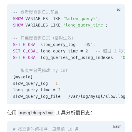
-- 查看慢查询日志配置
SHOW
 VARIABLES 
LIKE
'%slow_query%'
;
SHOW
 VARIABLES 
LIKE
'long_query_time'
;
-- 开启慢查询日志（临时生效）
SET
GLOBAL
 slow_query_log 
=
'ON'
;
SET
GLOBAL
 long_query_time 
=
2
;
-- 超过 2 秒记录
SET
GLOBAL
 log_queries_not_using_indexes 
=
'ON'
-- 永久生效需修改 my.cnf
[
mysqld
]
slow_query_log 
=
1
long_query_time 
=
2
slow_query_log_file 
=
/
var
/
log
/
mysql
/
slow
.
使用
工具分析慢日志：
mysqldumpslow
# 按查询时间排序，显示前 10 条