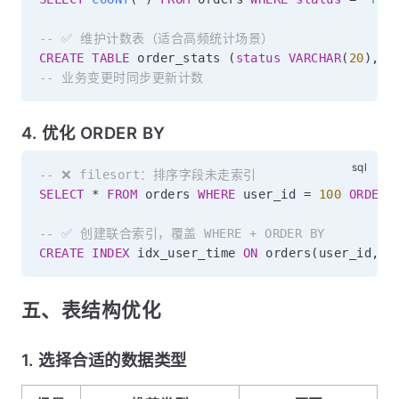
-- ✅ 维护计数表（适合高频统计场景）
CREATE
TABLE
 order_stats 
(
status
VARCHAR
(
20
)
,
 c
-- 业务变更时同步更新计数
4. 优化 ORDER BY
-- ❌ filesort：排序字段未走索引
SELECT
*
FROM
 orders 
WHERE
 user_id 
=
100
ORDER
-- ✅ 创建联合索引，覆盖 WHERE + ORDER BY
CREATE
INDEX
 idx_user_time 
ON
 orders
(
user_id
,
 c
五、表结构优化
1. 选择合适的数据类型