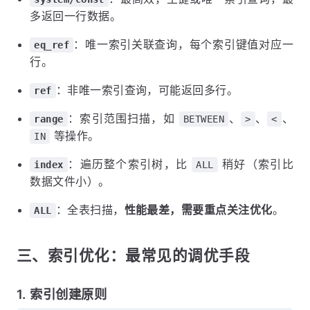
多返回一行数据。
：唯一索引关联查询，每个索引键值对应一
eq_ref
行。
：非唯一索引查询，可能返回多行。
ref
：索引范围扫描，如
、
、
、
range
BETWEEN
>
<
等操作。
IN
：遍历整个索引树，比
稍好（索引比
index
ALL
数据文件小）。
：全表扫描，
性能最差，需要重点关注优化
。
ALL
三、索引优化：最常见的调优手段
1. 索引创建原则