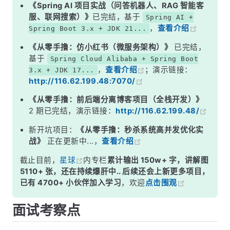
二、分析执行计划：EXPLAIN 详解
《Spring AI 项目实战（问答机器人、RAG 智能客
服、联网搜索）》
已完结，基于
Spring AI +
三、索引优化：最常见的调优手段
，
查看介绍
Spring Boot 3.x + JDK 21...
四、SQL 语句优化技巧
《从零手撸：仿小红书（微服务架构）》
已完结，
五、表结构优化
基于
Spring Cloud Alibaba + Spring Boot
，
查看介绍
；演示链接：
3.x + JDK 17...
六、高级调优工具
http://116.62.199.48:7070/
面试高频追问
《从零手撸：前后端分离博客项目（全栈开发）》
常见面试变体
2 期已完结，演示链接：
http://116.62.199.48/
记忆口诀
新开坑项目：
《从零手撸：秒杀系统高并发优化实
战》
正在更新中...，
查看介绍
总结
截止目前，
星球
内专栏
累计输出 150w+ 字，讲解图
5110+ 张，还在持续爆肝中.. 后续还会上新更多项目，
已有 4700+ 小伙伴加入学习
，欢迎
点击围观
面试考察点