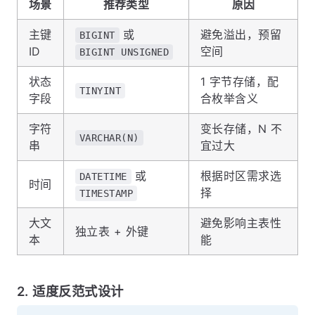
场景
推荐类型
原因
主键
或
避免溢出，预留
BIGINT
ID
空间
BIGINT UNSIGNED
状态
1 字节存储，配
TINYINT
字段
合枚举含义
字符
变长存储，N 不
VARCHAR(N)
串
宜过大
或
根据时区需求选
DATETIME
时间
择
TIMESTAMP
大文
避免影响主表性
独立表 + 外键
本
能
2. 适度反范式设计