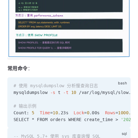
常用命令
：
# 使用 mysqldumpslow 分析慢查询日志
mysqldumpslow 
-s
 t 
-t
10
 /var/log/mysql/slow.log
# 输出示例
Count: 
5
Time
=
10
.23s  
Lock
=
0
.00s  
Rows
=
1000.0
SELECT * FROM orders WHERE create_time 
>
'2024-
-- MySQL 5.7+ 使用 sys 库查询慢 SQL