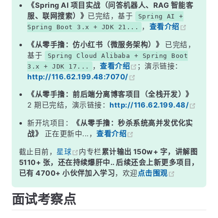
二、定位慢查询 SQL
《Spring AI 项目实战（问答机器人、RAG 智能客
服、联网搜索）》
已完结，基于
Spring AI +
三、使用 EXPLAIN 分析执行计划
，
查看介绍
Spring Boot 3.x + JDK 21...
四、常见慢查询场景与优化
《从零手撸：仿小红书（微服务架构）》
已完结，
五、排查流程完整示例
基于
Spring Cloud Alibaba + Spring Boot
，
查看介绍
；演示链接：
3.x + JDK 17...
面试高频追问
http://116.62.199.48:7070/
常见面试变体
《从零手撸：前后端分离博客项目（全栈开发）》
记忆口诀
2 期已完结，演示链接：
http://116.62.199.48/
总结
新开坑项目：
《从零手撸：秒杀系统高并发优化实
战》
正在更新中...，
查看介绍
截止目前，
星球
内专栏
累计输出 150w+ 字，讲解图
5110+ 张，还在持续爆肝中.. 后续还会上新更多项目，
已有 4700+ 小伙伴加入学习
，欢迎
点击围观
面试考察点