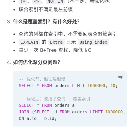
、
、
（不一定，看优化器）
!=
<>
NOT IN
联合索引不满足最左前缀
什么是覆盖索引？有什么好处？
查询的列都在索引中，不需要回表查聚簇索引
的
显示
EXPLAIN
Extra
Using index
减少一次 B+Tree 查找，降低 I/O
如何优化深分页问题？
-- 优化前：越往后越慢
SELECT
*
FROM
 orders 
LIMIT
1000000
,
10
;
-- 优化后：使用子查询 + 覆盖索引
SELECT
*
FROM
JOIN
(
SELECT
 id 
FROM
 orders 
LIMIT
1000000
,
10
ON
 a
.
id 
=
 b
.
id
;