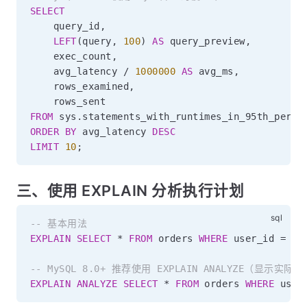
SELECT
    query_id
,
LEFT
(
query
,
100
)
AS
 query_preview
,
    exec_count
,
    avg_latency 
/
1000000
AS
 avg_ms
,
    rows_examined
,
FROM
 sys
.
ORDER
BY
 avg_latency 
DESC
LIMIT
10
;
三、使用 EXPLAIN 分析执行计划
-- 基本用法
EXPLAIN
SELECT
*
FROM
 orders 
WHERE
 user_id 
=
10
-- MySQL 8.0+ 推荐使用 EXPLAIN ANALYZE（显示实
EXPLAIN
ANALYZE
SELECT
*
FROM
 orders 
WHERE
 user