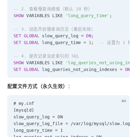
-- 2. 查看慢查询阈值（默认 10 秒）
SHOW
 VARIABLES 
LIKE
'long_query_time'
;
-- 3. 动态开启慢查询日志（重启失效）
SET
GLOBAL
 slow_query_log 
=
ON
;
SET
GLOBAL
 long_query_time 
=
1
;
-- 设置为 1 秒
-- 4. 是否记录没走索引的 SQL
SHOW
 VARIABLES 
LIKE
'log_queries_not_using_inde
SET
GLOBAL
 log_queries_not_using_indexes 
=
ON
;
配置文件方式（永久生效）
：
# my.cnf

[mysqld]

slow_query_log = ON

slow_query_log_file = /var/log/mysql/slow.log

long_query_time = 1
