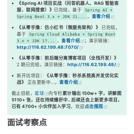
二、从 CPU 角度理解
《Spring AI 项目实战（问答机器人、RAG 智能客
服、联网搜索）》
已完结，基于
Spring AI +
三、它们的关系——不是对立，而是协作
，
查看介绍
Spring Boot 3.x + JDK 21...
四、Java 中的体现
《从零手撸：仿小红书（微服务架构）》
已完结，
面试高频追问
基于
Spring Cloud Alibaba + Spring Boot
，
查看介绍
；演示链接：
3.x + JDK 17...
记忆口诀
http://116.62.199.48:7070/
总结
《从零手撸：前后端分离博客项目（全栈开发）》
2 期已完结，演示链接：
http://116.62.199.48/
新开坑项目：
《从零手撸：秒杀系统高并发优化实
战》
正在更新中...，
查看介绍
截止目前，
星球
内专栏
累计输出 150w+ 字，讲解图
5110+ 张，还在持续爆肝中.. 后续还会上新更多项目，
已有 4700+ 小伙伴加入学习
，欢迎
点击围观
面试考察点