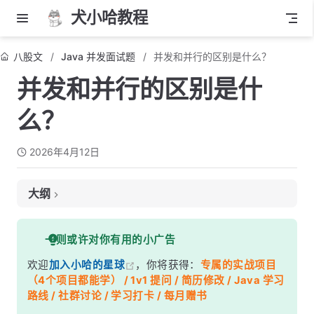
犬小哈教程
八股文
Java 并发面试题
并发和并行的区别是什么？
并发和并行的区别是什
么？
2026年4月12日
大纲
面试考察点
一则或许对你有用的小广告
核心答案
欢迎
加入小哈的星球
，你将获得：
专属的实战项目
深度解析
（4个项目都能学） / 1v1 提问 / 简历修改 / Java 学习
一、生活类比——最直观的理解
路线 / 社群讨论 / 学习打卡 / 每月赠书