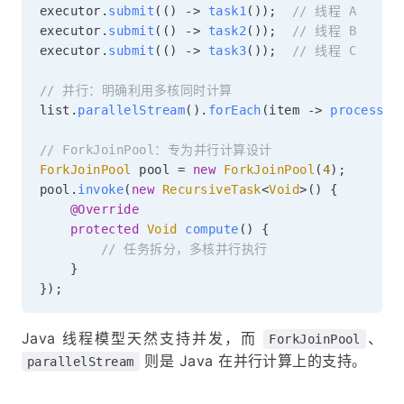
executor
.
submit
(
(
)
->
task1
(
)
)
;
// 线程 A
executor
.
submit
(
(
)
->
task2
(
)
)
;
// 线程 B
executor
.
submit
(
(
)
->
task3
(
)
)
;
// 线程 C
// 并行：明确利用多核同时计算
list
.
parallelStream
(
)
.
forEach
(
item 
->
process
(
i
// ForkJoinPool：专为并行计算设计
ForkJoinPool
 pool 
=
new
ForkJoinPool
(
4
)
;
pool
.
invoke
(
new
RecursiveTask
<
Void
>
(
)
{
@Override
protected
Void
compute
(
)
{
// 任务拆分，多核并行执行
}
}
)
;
Java 线程模型天然支持并发，而
、
ForkJoinPool
则是 Java 在并行计算上的支持。
parallelStream