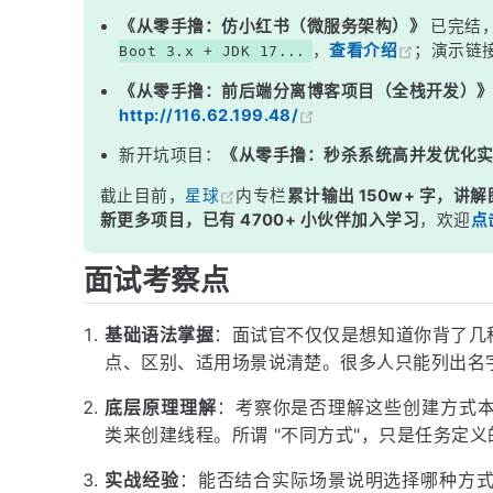
三、实现 Callable 接口
《从零手撸：仿小红书（微服务架构）》
已完结
，
查看介绍
；演示链
Boot 3.x + JDK 17...
四、线程池（生产环境首选）
《从零手撸：前后端分离博客项目（全栈开发）
五、本质原理——所有方式殊途同归
http://116.62.199.48/
六、面试加分项——CompletableFuture（JDK 8+）
新开坑项目：
《从零手撸：秒杀系统高并发优化
面试高频追问
截止目前，
星球
内专栏
累计输出 150w+ 字，讲解
常见面试变体
新更多项目，已有 4700+ 小伙伴加入学习
，欢迎
点
记忆口诀
面试考察点
总结
基础语法掌握
：面试官不仅仅是想知道你背了几
点、区别、适用场景说清楚。很多人只能列出名
底层原理理解
：考察你是否理解这些创建方式
类来创建线程。所谓 "不同方式"，只是任务定
实战经验
：能否结合实际场景说明选择哪种方式