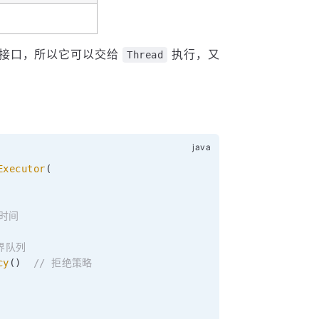
接口，所以它可以交给
执行，又
Thread
Executor
(
活时间
有界队列
cy
(
)
// 拒绝策略