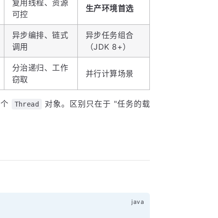
复用线程、资源
生产环境首选
可控
异步编排、链式
异步任务组合
调用
（JDK 8+）
分治递归、工作
并行计算场景
窃取
一个
对象。区别只在于 "任务的载
Thread