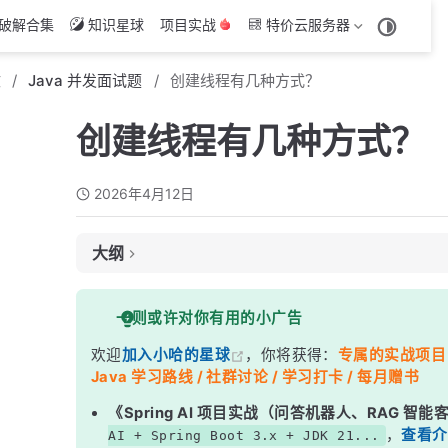
破解合集
知识星球
项目实战
特价云服务器
文
Java 并发面试题
创建线程有几种方式？
创建线程有几种方式？
2026年4月12日
大纲
面试考察点
一则或许对你有用的小广告
核心答案
欢迎
加入小哈的星球
，你将获得：
专属的实战项目（4
深度解析
Java 学习路线 / 社群讨论 / 学习打卡 / 每月赠书
一、继承 Thread 类
《Spring AI 项目实战（问答机器人、RAG 智
二、实现 Runnable 接口
，
查看介
AI + Spring Boot 3.x + JDK 21...