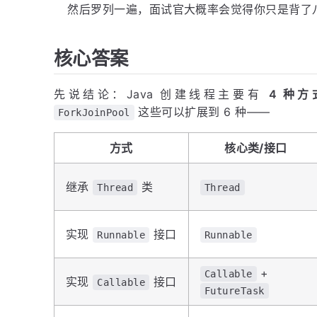
然后罗列一遍，面试官大概率会觉得你只是背了
核心答案
先说结论：Java 创建线程主要有
4 种方
这些可以扩展到 6 种——
ForkJoinPool
方式
核心类/接口
继承
类
Thread
Thread
实现
接口
Runnable
Runnable
+
Callable
实现
接口
Callable
FutureTask