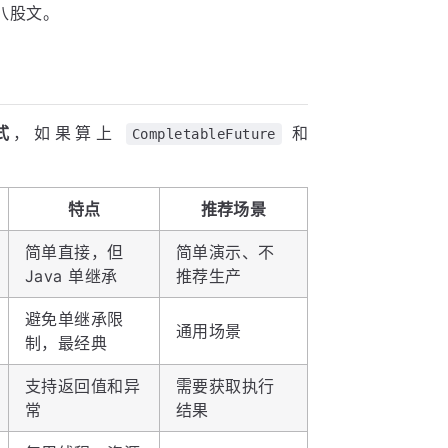
八股文。
式
，如果算上
和
CompletableFuture
特点
推荐场景
简单直接，但
简单演示、不
Java 单继承
推荐生产
避免单继承限
通用场景
制，最经典
支持返回值和异
需要获取执行
常
结果