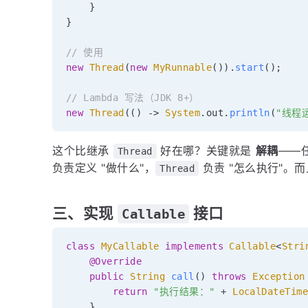
}
}
// 使用
new
Thread
(
new
MyRunnable
(
)
)
.
start
(
)
;
// Lambda 写法（JDK 8+）
new
Thread
(
(
)
->
System
.
out
.
println
(
"线程
这个比继承
好在哪？关键就是
解耦
——
Thread
负责定义 "做什么"，
负责 "怎么执行"。而
Thread
三、实现
接口
Callable
class
MyCallable
implements
Callable
<
Stri
@Override
public
String
call
(
)
throws
Exception
return
"执行结果："
+
LocalDateTim
}