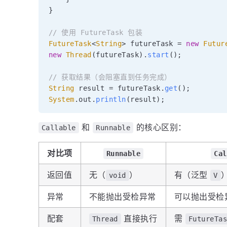
}
// 使用 FutureTask 包装
FutureTask
<
String
>
 futureTask 
=
new
Futur
new
Thread
(
futureTask
)
.
start
(
)
;
// 获取结果（会阻塞直到任务完成）
String
 result 
=
 futureTask
.
get
(
)
;
System
.
out
.
println
(
result
)
;
和
的核心区别：
Callable
Runnable
对比项
Runnable
Cal
返回值
无（
）
有（泛型
void
V
异常
不能抛出受检异常
可以抛出受检
配套
直接执行
需
Thread
FutureTa