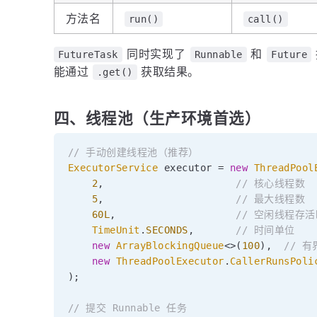
方法名
run()
call()
同时实现了
和
FutureTask
Runnable
Future
能通过
获取结果。
.get()
四、线程池（生产环境首选）
// 手动创建线程池（推荐）
ExecutorService
 executor 
=
new
ThreadPool
2
,
// 核心线程数
5
,
// 最大线程数
60L
,
// 空闲线程存
TimeUnit
.
SECONDS
,
// 时间单位
new
ArrayBlockingQueue
<
>
(
100
)
,
// 
new
ThreadPoolExecutor
.
CallerRunsPoli
)
;
// 提交 Runnable 任务