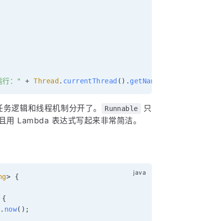
运行："
+
Thread
.
currentThread
(
)
.
getName
(
)
)
)
.
start
(
)
;
任务逻辑和线程机制分开了。
只
Runnable
且用 Lambda 表达式写起来非常简洁。
ng
>
{
{
e
.
now
(
)
;