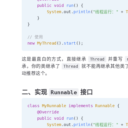
public
void
run
(
)
{
System
.
out
.
println
(
"线程运行："
+
}
}
// 使用
new
MyThread
(
)
.
start
(
)
;
这是最直白的方式，直接继承
并重写
Thread
承，你的类继承了
就不能再继承其他类
Thread
动推荐这个。
二、实现
接口
Runnable
class
MyRunnable
implements
Runnable
{
@Override
public
void
run
(
)
{
System
.
out
.
println
(
"线程运行："
+