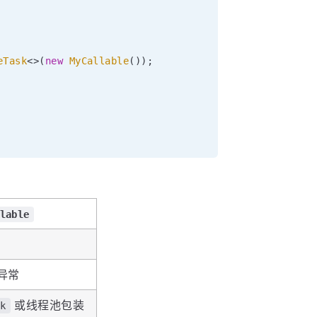
eTask
<
>
(
new
MyCallable
(
)
)
;
lable
）
异常
或线程池包装
sk