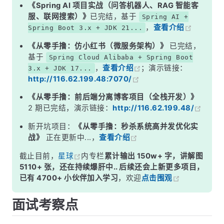
二、CLH 双向队列——线程排队的 &quot;等候区&quot;
《Spring AI 项目实战（问答机器人、RAG 智能客
服、联网搜索）》
已完结，基于
Spring AI +
三、获取锁的完整流程（独占模式）
，
查看介绍
Spring Boot 3.x + JDK 21...
四、模板方法——AQS 最优雅的设计
《从零手撸：仿小红书（微服务架构）》
已完结，
五、AQS 存在什么问题？
基于
Spring Cloud Alibaba + Spring Boot
，
查看介绍
；演示链接：
3.x + JDK 17...
面试高频追问
http://116.62.199.48:7070/
常见面试变体
《从零手撸：前后端分离博客项目（全栈开发）》
记忆口诀
2 期已完结，演示链接：
http://116.62.199.48/
总结
新开坑项目：
《从零手撸：秒杀系统高并发优化实
战》
正在更新中...，
查看介绍
截止目前，
星球
内专栏
累计输出 150w+ 字，讲解图
5110+ 张，还在持续爆肝中.. 后续还会上新更多项目，
已有 4700+ 小伙伴加入学习
，欢迎
点击围观
面试考察点