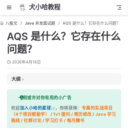
犬小哈教程
八股文
Java 并发面试题
AQS 是什么？它存在什么问题？
AQS 是什么？它存在什么
问题？
2026年4月18日
大纲
面试考察点
一则或许对你有用的小广告
核心答案
欢迎
加入小哈的星球
，你将获得：
专属的实战项目
深度解析
（4个项目都能学） / 1v1 提问 / 简历修改 / Java 学习
一、state——AQS 的 &quot;状态机&quot;
路线 / 社群讨论 / 学习打卡 / 每月赠书