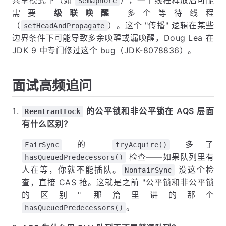
Semaphore
需要
级联唤醒
多个等待线程
（
）。这个 "传播" 逻辑在某些
setHeadAndPropagate
边界条件下可能导致多余唤醒或漏唤醒，Doug Lea 在
JDK 9 中专门修过这个 bug（JDK-8078836）。
面试高频追问
的公平锁和非公平锁在 AQS 层面
ReentrantLock
有什么区别？
的
多了
FairSync
tryAcquire()
检查——如果队列里有
hasQueuedPredecessors()
人在等，你就不能插队。
没这个检
NonfairSync
查，直接 CAS 抢。这就是之前 "公平锁和非公平锁
的区别" 那篇里讲的那个
。
hasQueuedPredecessors()