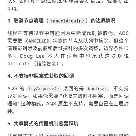
队列之间的节点迁移逻辑非常容易搞混，也容易出
bug。
3. 取消节点清理（
）的边界情况
cancelAcquire
线程在等待过程中可能因为中断或超时被取消。AQS
需要把
状态的节点从队列中摘除，但这个
CANCELLED
清理逻辑涉及前驱和后继指针的多次调整，边界条件很
多。Doug Lea 本人在注释中也承认这块逻辑
"intricate"（错综复杂）。
4. 不支持非阻塞式获取的回调
AQS 的
返回的是
，不支持
tryAcquire()
boolean
异步回调。如果你需要 "获取失败时不阻塞，而是回调
通知" 这种模式，AQS 原生不支持，需要自己在上层封
装。
5. 共享模式的传播机制容易踩坑
共享模式下（如
），一个线程释放后可能