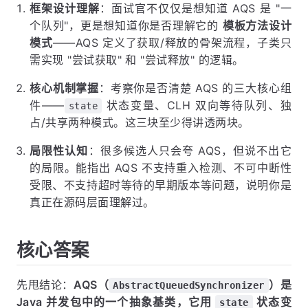
框架设计理解
：面试官不仅仅是想知道 AQS 是 "一
个队列"，更是想知道你是否理解它的
模板方法设计
模式
——AQS 定义了获取/释放的骨架流程，子类只
需实现 "尝试获取" 和 "尝试释放" 的逻辑。
核心机制掌握
：考察你是否清楚 AQS 的三大核心组
件——
状态变量、CLH 双向等待队列、独
state
占/共享两种模式。这三块至少得讲透两块。
局限性认知
：很多候选人只会夸 AQS，但说不出它
的局限。能指出 AQS 不支持重入检测、不可中断性
受限、不支持超时等待的早期版本等问题，说明你是
真正在源码层面理解过。
核心答案
先甩结论：
AQS（
）是
AbstractQueuedSynchronizer
Java 并发包中的一个抽象基类，它用
状态变
state