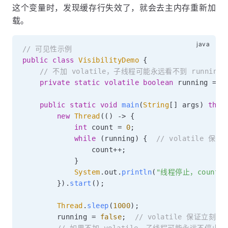
这个变量时，发现缓存行失效了，就会去主内存重新加
载。
// 可见性示例
public
class
VisibilityDemo
{
// 不加 volatile，子线程可能永远看不到 running 
private
static
volatile
boolean
 running 
=
t
public
static
void
main
(
String
[
]
 args
)
thro
new
Thread
(
(
)
->
{
int
 count 
=
0
;
while
(
running
)
{
// volatile 
                count
++
;
}
System
.
out
.
println
(
"线程停止，count="
}
)
.
start
(
)
;
Thread
.
sleep
(
1000
)
;
        running 
=
false
;
// volatile 保证立刻
// 如果不加 volatile，子线程可能永远不停止