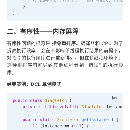
}
}
二、有序性——内存屏障
有序性问题的根源是
指令重排序
。编译器和 CPU 为了
提高执行效率，会在不影响单线程执行结果的前提下，
对指令的执行顺序进行重新排列。但在多线程环境下，
这种重排序可能导致其他线程看到 "错误" 的执行顺
序。
经典案例：DCL 单例模式
public
class
Singleton
{
private
static
volatile
Singleton
 instance
;
public
static
Singleton
getInstance
(
)
{
if
(
instance 
==
null
)
{