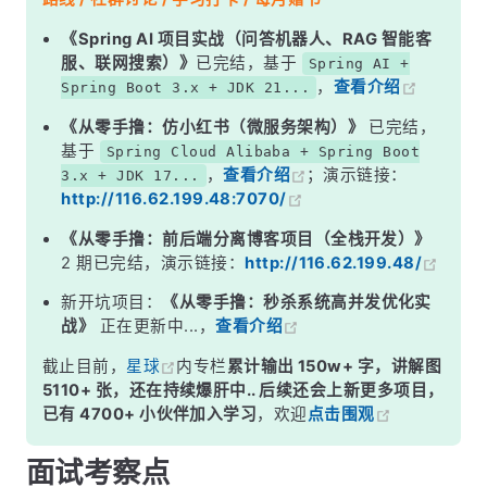
二、有序性——内存屏障
《Spring AI 项目实战（问答机器人、RAG 智能客
服、联网搜索）》
已完结，基于
Spring AI +
三、内存屏障——volatile 的核心实现
，
查看介绍
Spring Boot 3.x + JDK 21...
四、从 happens-before 角度理解
《从零手撸：仿小红书（微服务架构）》
已完结，
面试高频追问
基于
Spring Cloud Alibaba + Spring Boot
，
查看介绍
；演示链接：
3.x + JDK 17...
常见面试变体
http://116.62.199.48:7070/
记忆口诀
《从零手撸：前后端分离博客项目（全栈开发）》
总结
2 期已完结，演示链接：
http://116.62.199.48/
新开坑项目：
《从零手撸：秒杀系统高并发优化实
战》
正在更新中...，
查看介绍
截止目前，
星球
内专栏
累计输出 150w+ 字，讲解图
5110+ 张，还在持续爆肝中.. 后续还会上新更多项目，
已有 4700+ 小伙伴加入学习
，欢迎
点击围观
面试考察点