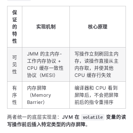
保
证
的
实现机制
核心原理
特
性
JMM 的主内存-
写操作立刻刷回主内
可
工作内存协议 +
存，读操作直接从主
见
CPU 缓存一致性
内存取，并使其他
性
协议（MESI）
CPU 缓存行失效
有
内存屏障
编译器和 CPU 看到
序
（Memory
屏障后，不会把屏障
性
Barrier）
前后的指令重排序
两者统一的底层实现是：
JVM 在
变量的读
volatile
写操作前后插入特定类型的内存屏障
。