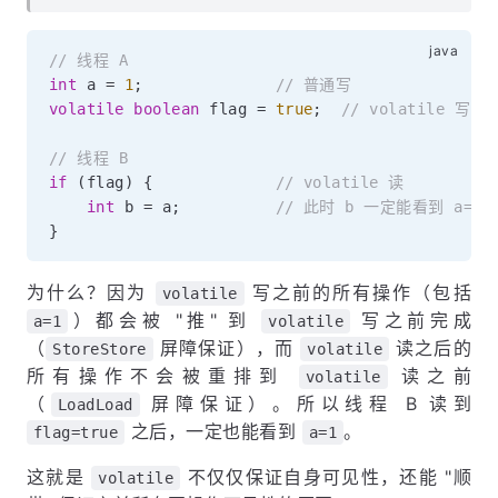
// 线程 A
int
 a 
=
1
;
// 普通写
volatile
boolean
 flag 
=
true
;
// volatile 写
// 线程 B
if
(
flag
)
{
// volatile 读
int
 b 
=
 a
;
// 此时 b 一定能看到 a=1
}
为什么？因为
写之前的所有操作（包括
volatile
）都会被 "推" 到
写之前完成
a=1
volatile
（
屏障保证），而
读之后的
StoreStore
volatile
所有操作不会被重排到
读之前
volatile
（
屏障保证）。所以线程 B 读到
LoadLoad
之后，一定也能看到
。
flag=true
a=1
这就是
不仅仅保证自身可见性，还能 "顺
volatile