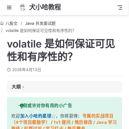
犬小哈教程
八股文
Java 并发面试题
volatile 是如何保证可见性和有序性的？
volatile 是如何保证可见
性和有序性的？
2026年4月13日
大纲
面试考察点
一则或许对你有用的小广告
核心答案
欢迎
加入小哈的星球
，你将获得：
专属的实战项目
深度解析
（4个项目都能学） / 1v1 提问 / 简历修改 / Java 学习
一、可见性——从 JMM 说起
路线 / 社群讨论 / 学习打卡 / 每月赠书