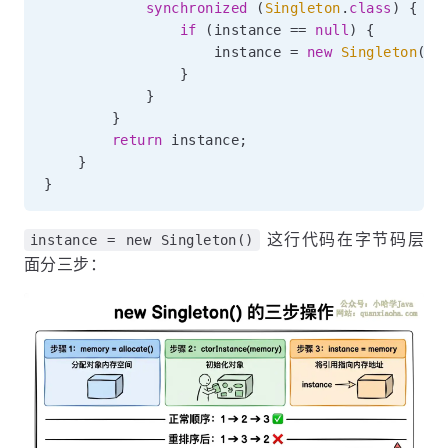
synchronized
(
Singleton
.
class
)
{
if
(
instance 
==
null
)
{
                    instance 
=
new
Singleton
(
)
;
}
}
}
return
 instance
;
}
}
这行代码在字节码层
instance = new Singleton()
面分三步：