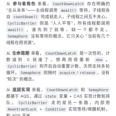
从
参与者角色
来看，
存在明确的
CountDownLatch
"主从关系"——主线程调用
等待，子线程各
await()
自
完成就走人，子线程之间互不关心。
countDown()
则是 "人人平等"，所有线程都调用
CyclicBarrier
，谁先到了就等，缺一个都不走。
await()
没有等待的概念，它只关心 "当前有几个
Semaphore
线程在用资源"。
从
生命周期
来看，
是一次性的，计
CountDownLatch
数减到 0 就废了，想再用得重新
。
new
到齐后自动重置计数，天然支持多轮
CyclicBarrier
循环。
则随时
/
，没有
Semaphore
acquire
release
"轮次" 的概念。
从
底层实现
来看，
和
CountDownLatch
Semaphore
都基于 AQS，通过
变量 + CAS 实现计数和排
state
队。
走的是另一条路，内部用
CyclicBarrier
+
实现等待/唤醒机制，
ReentrantLock
Condition
和 AQS 无关