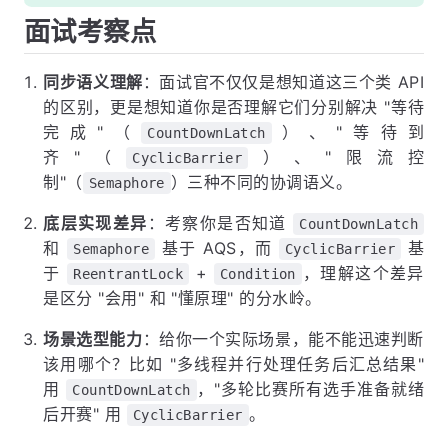
面试考察点
同步语义理解
：面试官不仅仅是想知道这三个类 API
的区别，更是想知道你是否理解它们分别解决 "等待
完成"（
）、"等待到
CountDownLatch
齐"（
）、"限流控
CyclicBarrier
制"（
）三种不同的协调语义。
Semaphore
底层实现差异
：考察你是否知道
CountDownLatch
和
基于 AQS，而
基
Semaphore
CyclicBarrier
于
+
，理解这个差异
ReentrantLock
Condition
是区分 "会用" 和 "懂原理" 的分水岭。
场景选型能力
：给你一个实际场景，能不能迅速判断
该用哪个？比如 "多线程并行处理任务后汇总结果"
用
，"多轮比赛所有选手准备就绪
CountDownLatch
后开赛" 用
。
CyclicBarrier