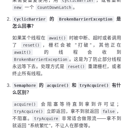
果需要重复使用，用
，或者重新
CyclicBarrier
一个
。
new
CountDownLatch
的
是
CyclicBarrier
BrokenBarrierException
怎么回事？
如果某个线程在
时被中断、超时或者调用
await()
了
，栅栏会被 "打破"，其他正在
reset()
的线程会收到
await()
。这是为了防止部分线程
BrokenBarrierException
永远等下去。处理方式是
重建栅栏，或者
reset()
终止所有线程。
的
和
有什
Semaphore
acquire()
tryAcquire()
么区别？
会阻塞等待直到拿到许可证；
acquire()
立即返回，拿不到就返回
，
tryAcquire()
false
不阻塞。
非常适合做限流——拿不到
tryAcquire
就返回 "系统繁忙"，不让人在那傻等。