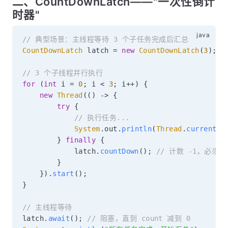
二、CountDownLatch——"一次性倒计
时器"
// 典型场景：主线程等待 3 个子任务完成后汇总
CountDownLatch
 latch 
=
new
CountDownLatch
(
3
)
;
// 3 个子线程并行执行
for
(
int
 i 
=
0
;
 i 
<
3
;
 i
++
)
{
new
Thread
(
(
)
->
{
try
{
// 执行任务...
System
.
out
.
println
(
Thread
.
currentTh
}
finally
{
            latch
.
countDown
(
)
;
// 计数 -1，必须在
}
}
)
.
start
(
)
;
}
// 主线程等待
latch
.
await
(
)
;
// 阻塞，直到 count 减到 0