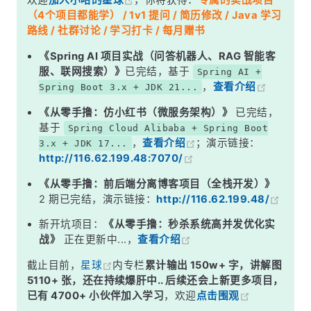
欢迎
加入小哈的星球
，你将获得：
专属的实战项目
深度解析
（4个项目都能学） / 1v1 提问 / 简历修改 / Java 学习
一、用生活场景秒懂三者区别
路线 / 社群讨论 / 学习打卡 / 每月赠书
二、CountDownLatch——&quot;一次性倒计时器&quot;
《Spring AI 项目实战（问答机器人、RAG 智能客
服、联网搜索）》
已完结，基于
Spring AI +
三、CyclicBarrier——&quot;循环栅栏&quot;
，
查看介绍
Spring Boot 3.x + JDK 21...
四、Semaphore——&quot;信号量/许可证&quot;
《从零手撸：仿小红书（微服务架构）》
已完结，
五、三者核心差异对比
基于
Spring Cloud Alibaba + Spring Boot
，
查看介绍
；演示链接：
3.x + JDK 17...
六、怎么选？一张决策图搞定
http://116.62.199.48:7070/
面试高频追问
《从零手撸：前后端分离博客项目（全栈开发）》
常见面试变体
2 期已完结，演示链接：
http://116.62.199.48/
记忆口诀
新开坑项目：
《从零手撸：秒杀系统高并发优化实
战》
正在更新中...，
查看介绍
总结
截止目前，
星球
内专栏
累计输出 150w+ 字，讲解图
5110+ 张，还在持续爆肝中.. 后续还会上新更多项目，
已有 4700+ 小伙伴加入学习
，欢迎
点击围观