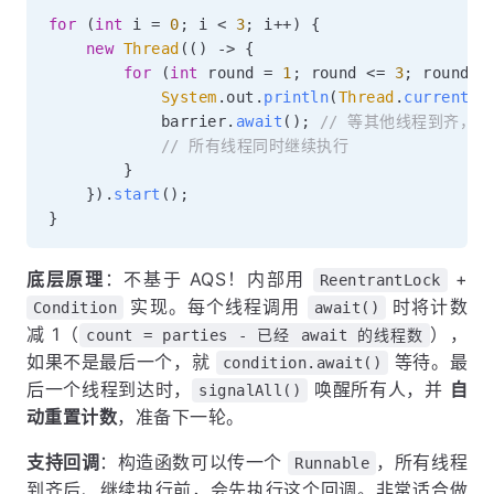
for
(
int
 i 
=
0
;
 i 
<
3
;
 i
++
)
{
new
Thread
(
(
)
->
{
for
(
int
 round 
=
1
;
 round 
<=
3
;
 round
++
System
.
out
.
println
(
Thread
.
currentTh
            barrier
.
await
(
)
;
// 等其他线程到齐，
// 所有线程同时继续执行
}
}
)
.
start
(
)
;
}
底层原理
：不基于 AQS！内部用
+
ReentrantLock
实现。每个线程调用
时将计数
Condition
await()
减 1（
），
count = parties - 已经 await 的线程数
如果不是最后一个，就
等待。最
condition.await()
后一个线程到达时，
唤醒所有人，并
自
signalAll()
动重置计数
，准备下一轮。
支持回调
：构造函数可以传一个
，所有线程
Runnable
到齐后、继续执行前，会先执行这个回调。非常适合做