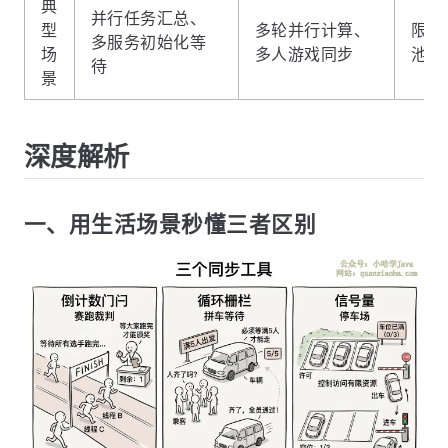
典
并行任务汇总、
型
多轮并行计算、
限流
多服务初始化等
场
多人游戏同步
池、
待
景
深度解析
一、用生活场景秒懂三者区别