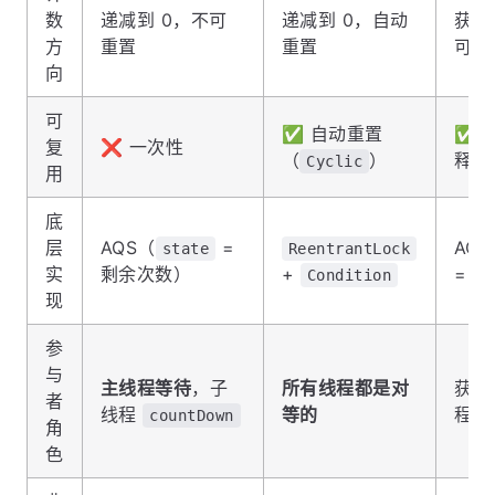
数
递减到 0，不可
递减到 0，自动
获取
方
重置
重置
可证
向
可
✅ 自动重置
✅ 
复
❌ 一次性
（
）
释放
Cyclic
用
底
层
AQS（
=
AQ
state
ReentrantLock
实
剩余次数）
+
= 
Condition
现
参
与
主线程等待
，子
所有线程都是对
获取
者
线程
等的
程
countDown
角
色