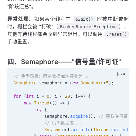
"阶段汇总"。
异常处理
：如果某个线程在
时被中断或超
await()
时，栅栏会被 "打破"（
），
BrokenBarrierException
其他等待线程都会收到异常退出。可以调用
.reset()
手动重置。
四、Semaphore——"信号量/许可证"
// 典型场景：限制数据库连接数为 5
Semaphore
 semaphore 
=
new
Semaphore
(
5
)
;
for
(
int
 i 
=
0
;
 i 
<
20
;
 i
++
)
{
new
Thread
(
(
)
->
{
try
{
            semaphore
.
acquire
(
)
;
// 获取许可证（
// 访问数据库...
System
.
out
.
println
(
Thread
.
currentTh