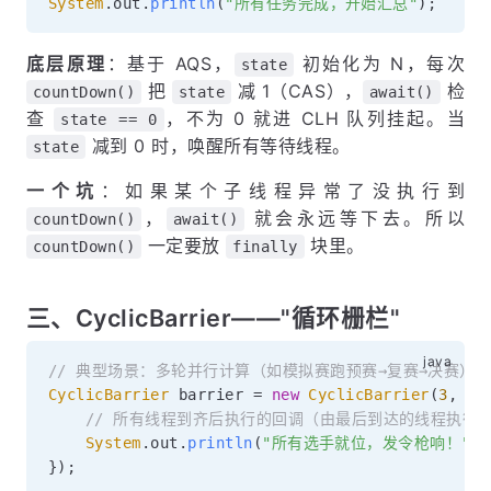
System
.
out
.
println
(
"所有任务完成，开始汇总"
)
;
底层原理
：基于 AQS，
初始化为 N，每次
state
把
减 1（CAS），
检
countDown()
state
await()
查
，不为 0 就进 CLH 队列挂起。当
state == 0
减到 0 时，唤醒所有等待线程。
state
一个坑
：如果某个子线程异常了没执行到
，
就会永远等下去。所以
countDown()
await()
一定要放
块里。
countDown()
finally
三、CyclicBarrier——"循环栅栏"
// 典型场景：多轮并行计算（如模拟赛跑预赛→复赛→决赛）
CyclicBarrier
 barrier 
=
new
CyclicBarrier
(
3
,
(
)
// 所有线程到齐后执行的回调（由最后到达的线程执行
System
.
out
.
println
(
"所有选手就位，发令枪响！"
)
;
}
)
;