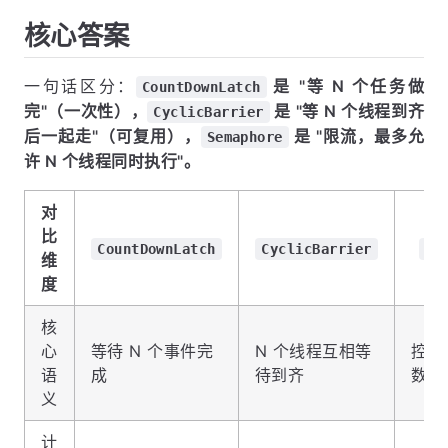
核心答案
一句话区分：
是 "等 N 个任务做
CountDownLatch
完"（一次性），
是 "等 N 个线程到齐
CyclicBarrier
后一起走"（可复用），
是 "限流，最多允
Semaphore
许 N 个线程同时执行"。
对
比
CountDownLatch
CyclicBarrier
Se
维
度
核
心
等待 N 个事件完
N 个线程互相等
控制
语
成
待到齐
数量
义
计