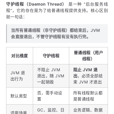
守护线程（Daemon Thread）
是一种 "后台服务线
程"，它的存在是为了给普通线程提供支持。核心区别
就一句话：
当所有普通线程（非守护线程）都结束后，JVM
会直接退出，不管守护线程有没有执行完。
普通线程（用户
对比维度
守护线程
线程）
不阻止 JVM
阻止 JVM 退
JVM 退
退出，随 JVM
出
，必须全部结
出行为
一起销毁
束 JVM 才退出
否，需手动设
所有线程默认都
默认类型
置
是普通线程
GC、监控、日
业务逻辑、数据
适用场景