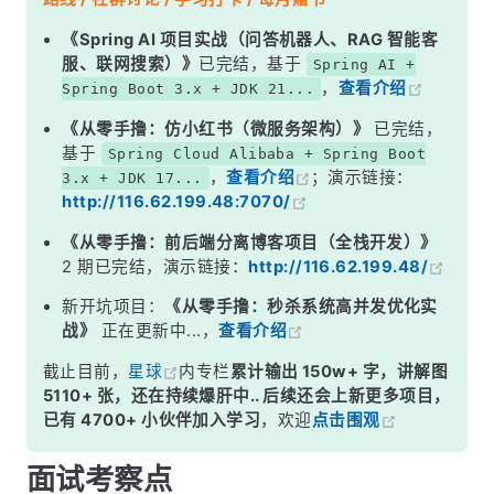
二、如何创建守护线程
《Spring AI 项目实战（问答机器人、RAG 智能客
服、联网搜索）》
已完结，基于
Spring AI +
三、守护线程的经典使用场景
，
查看介绍
Spring Boot 3.x + JDK 21...
四、守护线程的坑（重点）
《从零手撸：仿小红书（微服务架构）》
已完结，
五、守护线程 vs 普通线程：完整对比
基于
Spring Cloud Alibaba + Spring Boot
，
查看介绍
；演示链接：
3.x + JDK 17...
面试高频追问
http://116.62.199.48:7070/
常见面试变体
《从零手撸：前后端分离博客项目（全栈开发）》
记忆口诀
2 期已完结，演示链接：
http://116.62.199.48/
总结
新开坑项目：
《从零手撸：秒杀系统高并发优化实
战》
正在更新中...，
查看介绍
截止目前，
星球
内专栏
累计输出 150w+ 字，讲解图
5110+ 张，还在持续爆肝中.. 后续还会上新更多项目，
已有 4700+ 小伙伴加入学习
，欢迎
点击围观
面试考察点