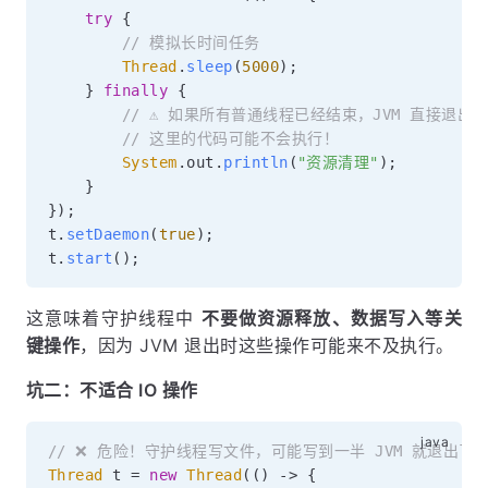
try
{
// 模拟长时间任务
Thread
.
sleep
(
5000
)
;
}
finally
{
// ⚠️ 如果所有普通线程已经结束，JVM 直接退出
// 这里的代码可能不会执行！
System
.
out
.
println
(
"资源清理"
)
;
}
}
)
;
t
.
setDaemon
(
true
)
;
t
.
start
(
)
;
这意味着守护线程中
不要做资源释放、数据写入等关
键操作
，因为 JVM 退出时这些操作可能来不及执行。
坑二：不适合 IO 操作
// ❌ 危险！守护线程写文件，可能写到一半 JVM 就退出了
Thread
 t 
=
new
Thread
(
(
)
->
{