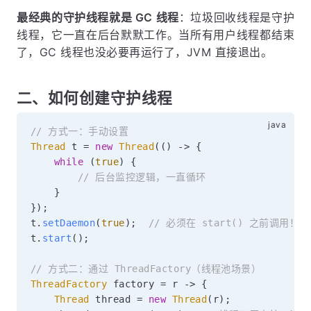
最经典的守护线程就是 GC 线程
：垃圾回收线程是守护
线程，它一直在后台默默工作。当所有用户线程都结束
了，GC 线程也没必要再运行了，JVM 直接退出。
二、如何创建守护线程
// 方式一：手动设置
Thread
 t 
=
new
Thread
(
(
)
->
{
while
(
true
)
{
// 后台监控逻辑，一直循环
}
}
)
;
t
.
setDaemon
(
true
)
;
// 必须在 start() 之前调用！
t
.
start
(
)
;
// 方式二：通过 ThreadFactory（线程池场景）
ThreadFactory
 factory 
=
 r 
->
{
Thread
 thread 
=
new
Thread
(
r
)
;