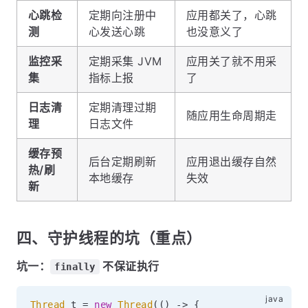
心跳检
定期向注册中
应用都关了，心跳
测
心发送心跳
也没意义了
监控采
定期采集 JVM
应用关了就不用采
集
指标上报
了
日志清
定期清理过期
随应用生命周期走
理
日志文件
缓存预
后台定期刷新
应用退出缓存自然
热/刷
本地缓存
失效
新
四、守护线程的坑（重点）
坑一：
不保证执行
finally
Thread
 t 
=
new
Thread
(
(
)
->
{