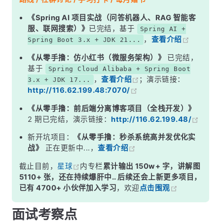
二、泄漏产生的完整链路
《Spring AI 项目实战（问答机器人、RAG 智能客
服、联网搜索）》
已完结，基于
Spring AI +
三、为什么不把 value 也设为弱引用？
，
查看介绍
Spring Boot 3.x + JDK 21...
四、JDK 的自清理机制
《从零手撸：仿小红书（微服务架构）》
已完结，
五、解决方案
基于
Spring Cloud Alibaba + Spring Boot
，
查看介绍
；演示链接：
3.x + JDK 17...
六、线程池 vs 普通线程的泄漏对比
http://116.62.199.48:7070/
面试高频追问
《从零手撸：前后端分离博客项目（全栈开发）》
记忆口诀
2 期已完结，演示链接：
http://116.62.199.48/
总结
新开坑项目：
《从零手撸：秒杀系统高并发优化实
战》
正在更新中...，
查看介绍
截止目前，
星球
内专栏
累计输出 150w+ 字，讲解图
5110+ 张，还在持续爆肝中.. 后续还会上新更多项目，
已有 4700+ 小伙伴加入学习
，欢迎
点击围观
面试考察点