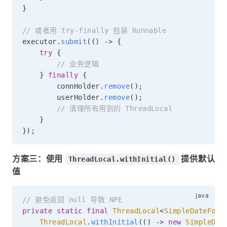
}
// 或者用 try-finally 包装 Runnable
executor
.
submit
(
(
)
->
{
try
{
// 业务逻辑
}
finally
{
        connHolder
.
remove
(
)
;
        userHolder
.
remove
(
)
;
// 清理所有用到的 ThreadLocal
}
}
)
;
方案三：使用
提供默认
ThreadLocal.withInitial()
值
// 避免返回 null 导致 NPE
private
static
final
ThreadLocal
<
SimpleDateForm
ThreadLocal
.
withInitial
(
(
)
->
new
SimpleDat