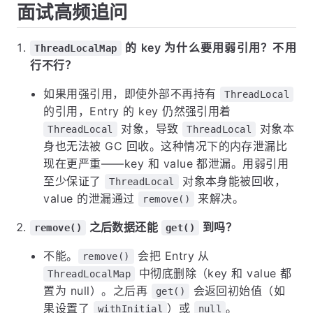
面试高频追问
的 key 为什么要用弱引用？不用
ThreadLocalMap
行不行？
如果用强引用，即使外部不再持有
ThreadLocal
的引用，Entry 的 key 仍然强引用着
对象，导致
对象本
ThreadLocal
ThreadLocal
身也无法被 GC 回收。这种情况下的内存泄漏比
现在更严重——key 和 value 都泄漏。用弱引用
至少保证了
对象本身能被回收，
ThreadLocal
value 的泄漏通过
来解决。
remove()
之后数据还能
到吗？
remove()
get()
不能。
会把 Entry 从
remove()
中彻底删除（key 和 value 都
ThreadLocalMap
置为 null）。之后再
会返回初始值（如
get()
果设置了
）或
。
withInitial
null