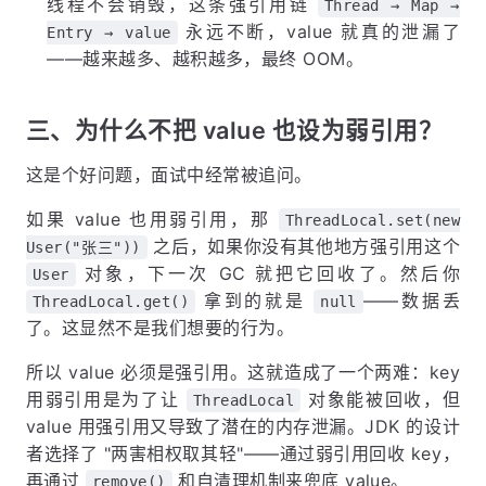
线程不会销毁，这条强引用链
Thread → Map →
永远不断，value 就真的泄漏了
Entry → value
——越来越多、越积越多，最终 OOM。
三、为什么不把 value 也设为弱引用？
这是个好问题，面试中经常被追问。
如果 value 也用弱引用，那
ThreadLocal.set(new
之后，如果你没有其他地方强引用这个
User("张三"))
对象，下一次 GC 就把它回收了。然后你
User
拿到的就是
——数据丢
ThreadLocal.get()
null
了。这显然不是我们想要的行为。
所以 value 必须是强引用。这就造成了一个两难：key
用弱引用是为了让
对象能被回收，但
ThreadLocal
value 用强引用又导致了潜在的内存泄漏。JDK 的设计
者选择了 "两害相权取其轻"——通过弱引用回收 key，
再通过
和自清理机制来兜底 value。
remove()