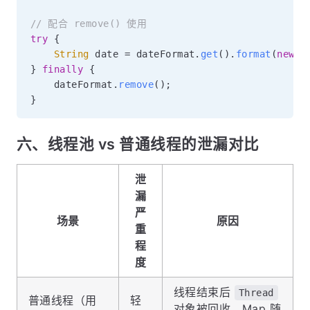
// 配合 remove() 使用
try
{
String
 date 
=
 dateFormat
.
get
(
)
.
format
(
new
D
}
finally
{
    dateFormat
.
remove
(
)
;
}
六、线程池 vs 普通线程的泄漏对比
泄
漏
严
场景
原因
重
程
度
线程结束后
Thread
普通线程（用
轻
对象被回收，Map 随