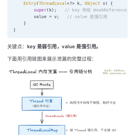
Entry
(
ThreadLocal
<
?
>
 k
,
Object
 v
)
{
super
(
k
)
;
// key 传给 WeakReference
        value 
=
 v
;
// value 是强引用
}
}
关键点：
key 是弱引用，value 是强引用。
下面用引用链图来展示泄漏的完整过程：