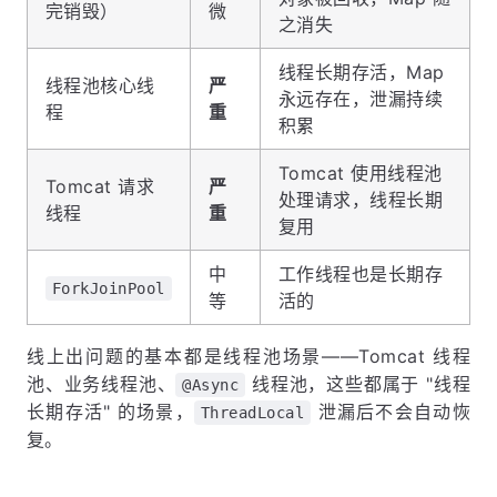
完销毁）
微
之消失
线程长期存活，Map
线程池核心线
严
永远存在，泄漏持续
程
重
积累
Tomcat 使用线程池
Tomcat 请求
严
处理请求，线程长期
线程
重
复用
中
工作线程也是长期存
ForkJoinPool
等
活的
线上出问题的基本都是线程池场景——Tomcat 线程
池、业务线程池、
线程池，这些都属于 "线程
@Async
长期存活" 的场景，
泄漏后不会自动恢
ThreadLocal
复。