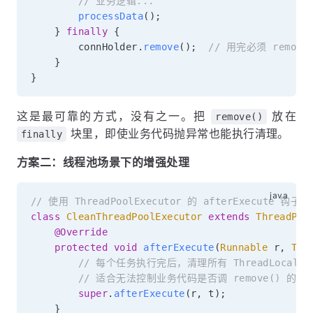
// 业务逻辑...
processData
(
)
;
}
finally
{
        connHolder
.
remove
(
)
;
// 用完必须 remov
}
}
这是最可靠的方式，没有之一。把
放在
remove()
块里，即使业务代码抛异常也能执行清理。
finally
方案二：线程池场景下的增强处理
// 使用 ThreadPoolExecutor 的 afterExecute 钩子
class
CleanThreadPoolExecutor
extends
ThreadPoo
@Override
protected
void
afterExecute
(
Runnable
 r
,
Thr
// 每个任务执行完后，清理所有 ThreadLocal
// 适合无法控制业务代码是否调 remove() 的场
super
.
afterExecute
(
r
,
 t
)
;
}