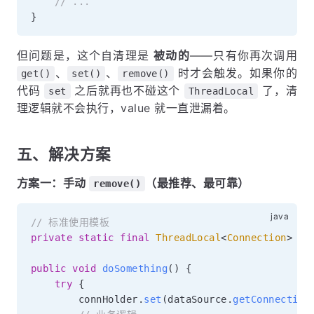
// ...
}
但问题是，这个自清理是
被动的
——只有你再次调用
、
、
时才会触发。如果你的
get()
set()
remove()
代码
之后就再也不碰这个
了，清
set
ThreadLocal
理逻辑就不会执行，value 就一直泄漏着。
五、解决方案
方案一：手动
（最推荐、最可靠）
remove()
// 标准使用模板
private
static
final
ThreadLocal
<
Connection
>
 co
public
void
doSomething
(
)
{
try
{
        connHolder
.
set
(
dataSource
.
getConnection