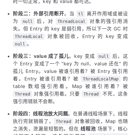
时一切正常，key 和 value 都可达。
阶段二：外部引用断开
。当
离开作用域或被设
tl
为
后，对
对象的强引用消
null
ThreadLocal
失。但 Entry 的 key 是弱引用，所以下一次 GC 时
对象被回收，Entry 的 key 变成
ThreadLocal
。
null
阶段三：value 成了孤儿
。key 变成
后，这
null
个 Entry 变成了一个 "key 为 null、value 还在" 的
孤儿 Entry。value 被谁引用着？被 Entry 强引用
着。Entry 被谁引用着？被
的
ThreadLocalMap
table 数组强引用着。Map 被谁引用着？被
对象强引用着。只要
不死，这条
Thread
Thread
强引用链就不会断。
阶段四：线程池放大问题
。在普通线程场景下，线程
执行完就销毁了，
对象被回收，Map 也随
Thread
之消失，泄漏是短暂的。但在
线程池
场景下，核心