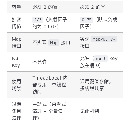
容量
必须 2 的幂
必须 2 的幂
扩容
（负载因子
（默认负载
2/3
0.75
阈值
约为 0.667）
因子）
Map
实现
Map<K, V>
不实现
接口
Map
接口
接口
Null
允许（
key
null
不允许
Key
放在桶 0）
ThreadLocal 内
使用
通用键值存储，
部专用，单线程
场景
多线程共享
访问
过期
主动式（启发式
条目
清理 + 全量清
无此机制
清理
理）