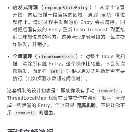
启发式清理（
）
：从某个位置
expungeStaleEntry
开始，向后扫描一段连续的区域，遇到
槽位
null
就停止。清理过程中发现的脏 Entry 会被清除，同
时把后面有效的 Entry 重新 hash（rehash）到更接
近其理想位置的地方。这种清理是轻量级的，每次操
作触发，开销小。
全量清理（
）
：对整个 table 做扫
cleanSomeSlots
描，清除所有脏 Entry。这个操作比较重，不会每次
都触发，而是在
时根据启发式判断是否需要
set()
执行（比如探测次数超过阈值时）。
这套机制的设计初衷是：即使你没有手动
，
remove()
ThreadLocalMap 也会在日常操作中帮你 "顺手" 清理
掉一些泄漏的 Entry。但这只是
兜底机制
，不是让你不
用
的理由。
remove()