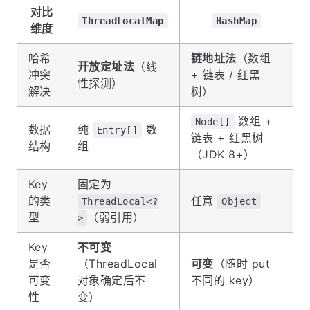
对比
ThreadLocalMap
HashMap
维度
哈希
链地址法
（数组
开放定址法
（线
冲突
+ 链表 / 红黑
性探测）
解决
树）
数组 +
Node[]
数据
纯
数
Entry[]
链表 + 红黑树
结构
组
（JDK 8+）
Key
固定为
的类
任意
ThreadLocal<?
Object
型
（弱引用）
>
Key
不可变
是否
（ThreadLocal
可变
（随时 put
可变
对象确定后不
不同的 key）
性
变）