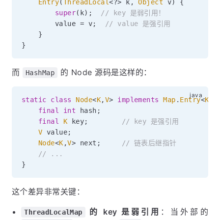
Entry
(
ThreadLocal
<
?
>
 k
,
Object
 v
)
{
super
(
k
)
;
// key 是弱引用！
        value 
=
 v
;
// value 是强引用
}
}
而
的 Node 源码是这样的：
HashMap
static
class
Node
<
K
,
V
>
implements
Map
.
Entry
<
K
,
V
final
int
 hash
;
final
K
 key
;
// key 是强引用
V
 value
;
Node
<
K
,
V
>
 next
;
// 链表后继指针
// ...
}
这个差异非常关键：
的 key 是弱引用
：当外部的
ThreadLocalMap