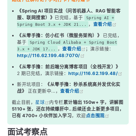
二、Key 的设计——弱引用是关键
《Spring AI 项目实战（问答机器人、RAG 智能客
服、联网搜索）》
已完结，基于
Spring AI +
三、为什么 ThreadLocalMap 不直接用 HashMap？
，
查看介绍
Spring Boot 3.x + JDK 21...
四、过期 Entry 的清理机制
《从零手撸：仿小红书（微服务架构）》
已完结，
面试高频追问
基于
Spring Cloud Alibaba + Spring Boot
，
查看介绍
；演示链接：
3.x + JDK 17...
常见面试变体
http://116.62.199.48:7070/
记忆口诀
《从零手撸：前后端分离博客项目（全栈开发）》
总结
2 期已完结，演示链接：
http://116.62.199.48/
新开坑项目：
《从零手撸：秒杀系统高并发优化实
战》
正在更新中...，
查看介绍
截止目前，
星球
内专栏
累计输出 150w+ 字，讲解图
5110+ 张，还在持续爆肝中.. 后续还会上新更多项目，
已有 4700+ 小伙伴加入学习
，欢迎
点击围观
面试考察点