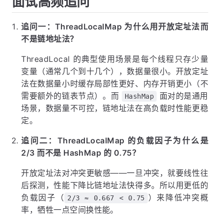
面试高频追问
追问一：ThreadLocalMap 为什么用开放定址法而
不是链地址法？
ThreadLocal 的典型使用场景是每个线程只存少量
变量（通常几个到十几个），数据量很小。开放定址
法在数据量小时缓存局部性更好、内存开销更小（不
需要额外的链表节点）。而
面对的是通用
HashMap
场景，数据量不可控，链地址法在高负载时性能更稳
定。
追问二：ThreadLocalMap 的负载因子为什么是
2/3 而不是 HashMap 的 0.75？
开放定址法对冲突更敏感——一旦冲突，就要线性往
后探测，性能下降比链地址法快得多。所以用更低的
负载因子（
）来降低冲突概
2/3 ≈ 0.667 < 0.75
率，牺牲一点空间换性能。