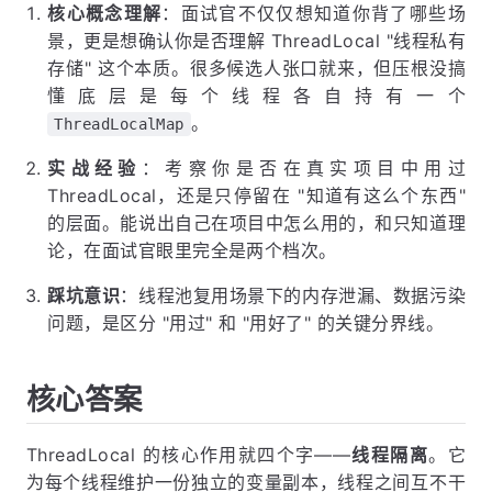
核心概念理解
：面试官不仅仅想知道你背了哪些场
景，更是想确认你是否理解 ThreadLocal "线程私有
存储" 这个本质。很多候选人张口就来，但压根没搞
懂底层是每个线程各自持有一个
。
ThreadLocalMap
实战经验
：考察你是否在真实项目中用过
ThreadLocal，还是只停留在 "知道有这么个东西"
的层面。能说出自己在项目中怎么用的，和只知道理
论，在面试官眼里完全是两个档次。
踩坑意识
：线程池复用场景下的内存泄漏、数据污染
问题，是区分 "用过" 和 "用好了" 的关键分界线。
核心答案
ThreadLocal 的核心作用就四个字——
线程隔离
。它
为每个线程维护一份独立的变量副本，线程之间互不干