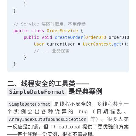
}
}
// Service 层随时取用，不用传参
public
class
OrderService
{
public
void
createOrder
(
OrderDTO
 orderDTO
)
User
 currentUser 
=
UserContext
.
get
(
)
;
// ... 业务逻辑
}
}
二、线程安全的工具类——
是经典案例
SimpleDateFormat
是线程不安全的，多线程共享一
SimpleDateFormat
个实例会出各种诡异的 bug（日期错乱、
等）。很多人第
ArrayIndexOutOfBoundsException
一反应是加锁，但 ThreadLocal 提供了更优雅的方案
——每个线程一份实例，根本不需要锁。