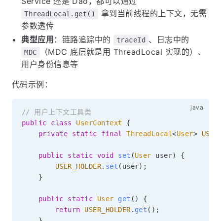
Service 还是 Dao，都可以通过
拿到当前线程的上下文，无需
ThreadLocal.get()
参数透传
典型应用
：链路追踪中的
、日志中的
traceId
（MDC 底层就是用 ThreadLocal 实现的）、
MDC
用户身份信息等
代码示例：
// 用户上下文工具类
public
class
UserContext
{
private
static
final
ThreadLocal
<
User
>
USER
public
static
void
set
(
User
 user
)
{
USER_HOLDER
.
set
(
user
)
;
}
public
static
User
get
(
)
{
return
USER_HOLDER
.
get
(
)
;
}