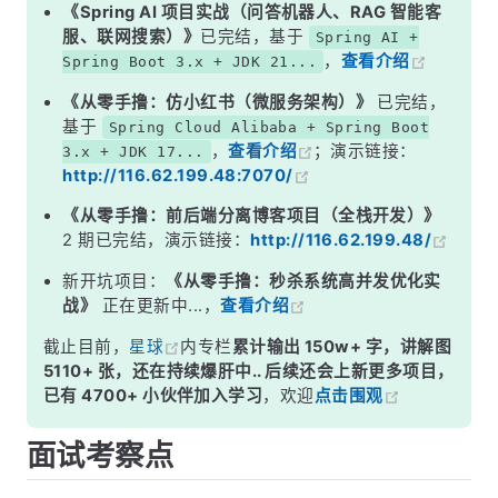
二、线程安全的工具类——SimpleDateFormat 是经典案例
《Spring AI 项目实战（问答机器人、RAG 智能客
服、联网搜索）》
已完结，基于
Spring AI +
三、Spring 事务管理——框架级的经典用法
，
查看介绍
Spring Boot 3.x + JDK 21...
四、数据库连接管理
《从零手撸：仿小红书（微服务架构）》
已完结，
面试高频追问
基于
Spring Cloud Alibaba + Spring Boot
，
查看介绍
；演示链接：
3.x + JDK 17...
常见面试变体
http://116.62.199.48:7070/
记忆口诀
《从零手撸：前后端分离博客项目（全栈开发）》
总结
2 期已完结，演示链接：
http://116.62.199.48/
新开坑项目：
《从零手撸：秒杀系统高并发优化实
战》
正在更新中...，
查看介绍
截止目前，
星球
内专栏
累计输出 150w+ 字，讲解图
5110+ 张，还在持续爆肝中.. 后续还会上新更多项目，
已有 4700+ 小伙伴加入学习
，欢迎
点击围观
面试考察点