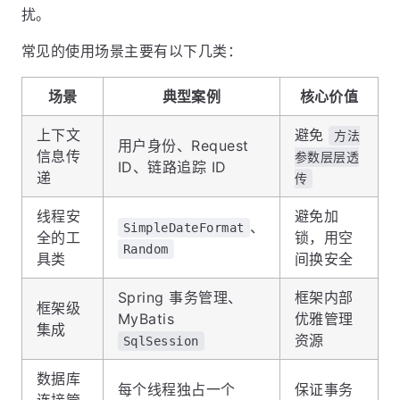
扰。
常见的使用场景主要有以下几类：
场景
典型案例
核心价值
上下文
避免
方法
用户身份、Request
信息传
参数层层透
ID、链路追踪 ID
递
传
线程安
避免加
、
SimpleDateFormat
全的工
锁，用空
Random
具类
间换安全
Spring 事务管理、
框架内部
框架级
MyBatis
优雅管理
集成
资源
SqlSession
数据库
每个线程独占一个
保证事务
连接管