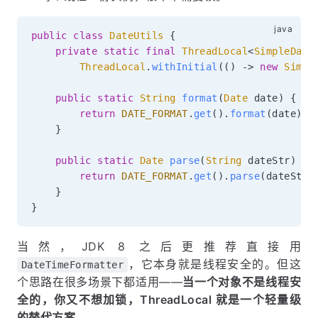
public
class
DateUtils
{
private
static
final
ThreadLocal
<
SimpleDate
ThreadLocal
.
withInitial
(
(
)
->
new
Simpl
public
static
String
format
(
Date
 date
)
{
return
DATE_FORMAT
.
get
(
)
.
format
(
date
)
;
}
public
static
Date
parse
(
String
 dateStr
)
th
return
DATE_FORMAT
.
get
(
)
.
parse
(
dateStr
)
}
}
当然，JDK 8 之后更推荐直接用
，它本身就是线程安全的。但这
DateTimeFormatter
个思路在很多场景下都适用——
当一个对象不是线程安
全的，你又不想加锁，ThreadLocal 就是一个轻量级
的替代方案
。