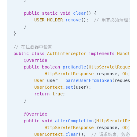
public
static
void
clear
(
)
{
USER_HOLDER
.
remove
(
)
;
// 用完必须清理！
}
}
// 在拦截器中设置
public
class
AuthInterceptor
implements
Handler
@Override
public
boolean
preHandle
(
HttpServletRequest
HttpServletResponse
 response
,
Objec
User
 user 
=
parseUserFromToken
(
request
.
UserContext
.
set
(
user
)
;
return
true
;
}
@Override
public
void
afterCompletion
(
HttpServletRequ
HttpServletResponse
 response
,
Objec
UserContext
.
clear
(
)
;
// 请求结束，务必清