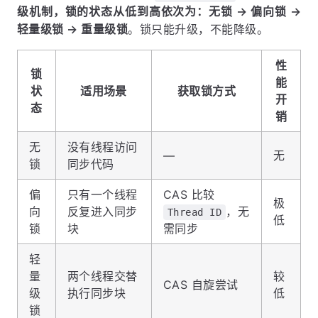
级机制，锁的状态从低到高依次为：无锁 → 偏向锁 →
轻量级锁 → 重量级锁
。锁只能升级，不能降级。
性
锁
能
状
适用场景
获取锁方式
开
态
销
无
没有线程访问
—
无
锁
同步代码
偏
只有一个线程
CAS 比较
极
向
反复进入同步
，无
Thread ID
低
锁
块
需同步
轻
量
两个线程交替
较
CAS 自旋尝试
级
执行同步块
低
锁