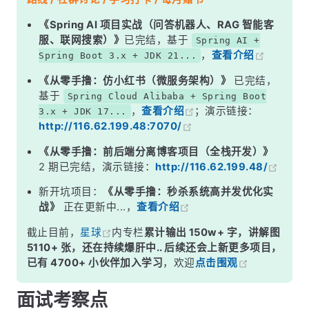
二、锁升级完整流程
《Spring AI 项目实战（问答机器人、RAG 智能客
服、联网搜索）》
已完结，基于
Spring AI +
三、为什么锁只升不降？
，
查看介绍
Spring Boot 3.x + JDK 21...
四、偏向锁的批量重偏向与批量撤销
《从零手撸：仿小红书（微服务架构）》
已完结，
五、JDK 15 废弃偏向锁
基于
Spring Cloud Alibaba + Spring Boot
，
查看介绍
；演示链接：
3.x + JDK 17...
面试高频追问
http://116.62.199.48:7070/
常见面试变体
《从零手撸：前后端分离博客项目（全栈开发）》
记忆口诀
2 期已完结，演示链接：
http://116.62.199.48/
总结
新开坑项目：
《从零手撸：秒杀系统高并发优化实
战》
正在更新中...，
查看介绍
截止目前，
星球
内专栏
累计输出 150w+ 字，讲解图
5110+ 张，还在持续爆肝中.. 后续还会上新更多项目，
已有 4700+ 小伙伴加入学习
，欢迎
点击围观
面试考察点