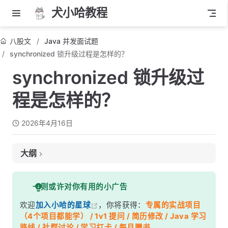
犬小哈教程
八股文
Java 并发面试题
synchronized 锁升级过程是怎样的？
synchronized 锁升级过
程是怎样的？
2026年4月16日
大纲
面试考察点
一则或许对你有用的小广告
核心答案
欢迎
加入小哈的星球
，你将获得：
专属的实战项目
深度解析
（4个项目都能学） / 1v1 提问 / 简历修改 / Java 学习
一、对象头与 Mark Word
路线 / 社群讨论 / 学习打卡 / 每月赠书