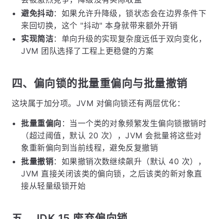
避免抖动
：如果允许升降级，锁状态会在边界条件下
来回切换，这个 "抖动" 本身就带来额外开销
实现简洁
：单向升级的实现复杂度远低于双向变化，
JVM 团队选择了工程上更稳健的方案
四、偏向锁的批量重偏向与批量撤销
这块属于加分项。JVM 对偏向锁还有两层优化：
批量重偏向
：当一个类的对象频繁发生偏向锁撤销时
（超过阈值，默认 20 次），JVM 会批量将这些对
象重新偏向到当前线程，避免反复撤销
批量撤销
：如果撤销次数继续飙升（默认 40 次），
JVM 直接关闭该类的偏向锁，之后该类的新对象直
接从轻量级锁开始
五、JDK 15 废弃偏向锁