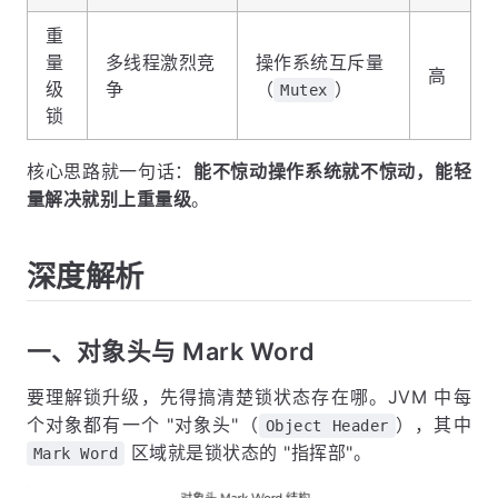
重
量
多线程激烈竞
操作系统互斥量
高
级
争
（
）
Mutex
锁
核心思路就一句话：
能不惊动操作系统就不惊动，能轻
量解决就别上重量级
。
深度解析
一、对象头与 Mark Word
要理解锁升级，先得搞清楚锁状态存在哪。JVM 中每
个对象都有一个 "对象头"（
），其中
Object Header
区域就是锁状态的 "指挥部"。
Mark Word