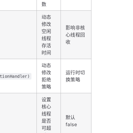
数
动态
修改
影响非核
空闲
心线程回
线程
收
存活
时间
动态
修改
运行时切
tionHandler)
拒绝
换策略
策略
设置
核心
线程
默认
是否
false
可超