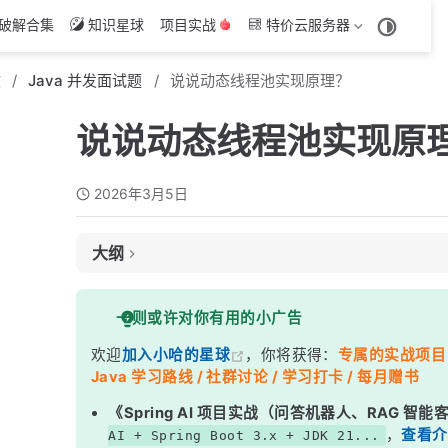
破解合集
知识星球
项目实战
特价云服务器
文
Java 并发面试题
说说动态线程池实现原理？
说说动态线程池实现原
2026年3月5日
大纲
面试考察点
一则或许对你有用的小广告
核心答案
欢迎
加入小哈的星球
，你将获得：
专属的实战项目（4
深度解析
Java 学习路线 / 社群讨论 / 学习打卡 / 每月赠书
一、动态线程池整体架构
《Spring AI 项目实战（问答机器人、RAG 智
二、核心方法源码解析
，
查看介
AI + Spring Boot 3.x + JDK 21...