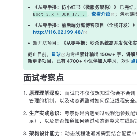
三、动态调整的线程安全保障
《从零手撸：仿小红书（微服务架构）》
已完结
，
查看介绍
；演示链
Boot 3.x + JDK 17...
四、实战：基于 Nacos 的动态线程池实现
《从零手撸：前后端分离博客项目（全栈开发）
五、主流开源方案对比
http://116.62.199.48/
六、动态调整的注意事项
新开坑项目：
《从零手撸：秒杀系统高并发优化
面试高频追问
截止目前，
星球
内专栏
累计输出 150w+ 字，讲解
常见面试变体
新更多项目，已有 4700+ 小伙伴加入学习
，欢迎
点
记忆口诀
面试考察点
总结
原理理解深度
：面试官不仅仅想知道你会不会调 
管理的机制，以及动态调整时如何保证线程安全
生产实践意识
：考察你是否遇到过线程池参数配
足），以及是否知道如何通过动态调整来在线解
架构设计能力
：动态线程池通常需要结合配置中心（