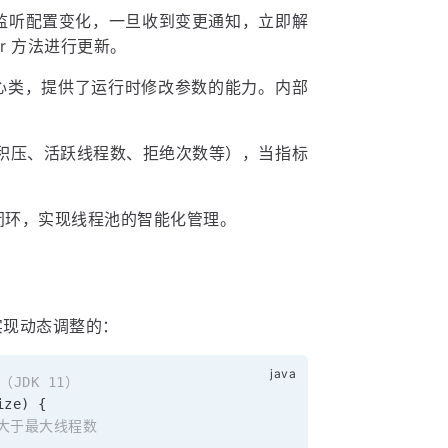
ener 监听配置变化，一旦收到变更通知，立即解
tter 方法进行更新。
核心类，提供了运行时修改参数的能力。内部
。
积压、活跃线程数、拒绝次数等），当指标
。
的闭环，实现线程池的智能化管理。
实现动态调整的：
码（JDK 11）
ize
)
{
能大于最大线程数