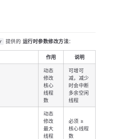
提供的
运行时参数修改方法
：
r
作用
说明
动态
可增可
修改
减，减少
核心
时会中断
线程
多余空闲
数
线程
动态
修改
必须 ≥
最大
核心线程
线程
数