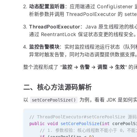
动态配置监听器
：应用端通过 ConfigList
析新参数并调用 ThreadPoolExecutor 的 se
ThreadPoolExecutor
：Java 原生线程池的
通过 ReentrantLock 保证状态变更的线程安全
监控告警模块
：实时监控线程池运行状态（队列
异常时触发告警，同时为动态调整提供数据支撑
整个流程形成了 "
监控 → 告警 → 调整 → 生效
" 
二、核心方法源码解析
以
为例，看看 JDK 是如何
setCorePoolSize()
// ThreadPoolExecutor#setCorePoolSize 源
public
void
setCorePoolSize
(
int
 corePoolS
// 1. 参数校验：核心线程数不能小于 0，不