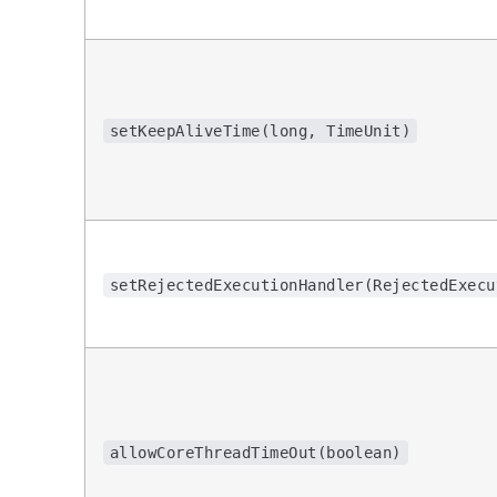
setKeepAliveTime(long, TimeUnit)
setRejectedExecutionHandler(RejectedExecu
allowCoreThreadTimeOut(boolean)