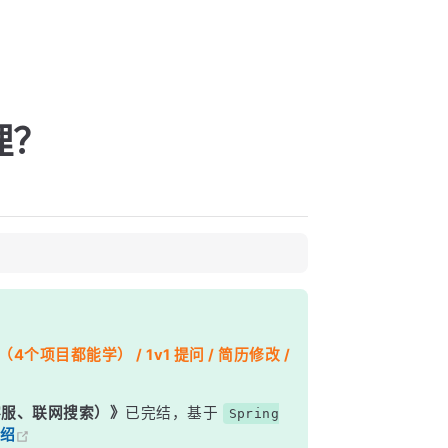
理？
个项目都能学） / 1v1 提问 / 简历修改 /
能客服、联网搜索）》
已完结，基于
Spring
绍