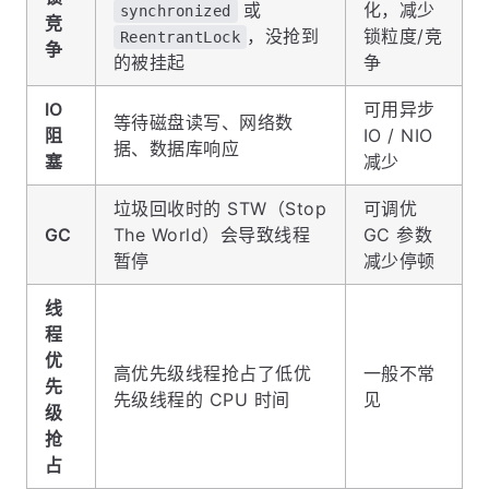
或
化，减少
synchronized
竞
，没抢到
锁粒度/竞
ReentrantLock
争
的被挂起
争
IO
可用异步
等待磁盘读写、网络数
阻
IO / NIO
据、数据库响应
塞
减少
垃圾回收时的 STW（Stop
可调优
GC
The World）会导致线程
GC 参数
暂停
减少停顿
线
程
优
高优先级线程抢占了低优
一般不常
先
先级线程的 CPU 时间
见
级
抢
占