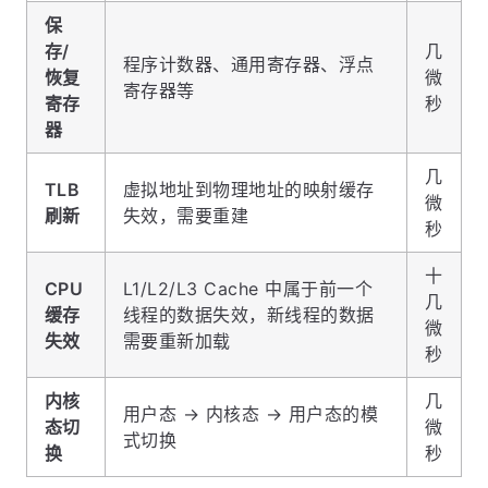
保
存/
几
程序计数器、通用寄存器、浮点
恢复
微
寄存器等
寄存
秒
器
几
TLB
虚拟地址到物理地址的映射缓存
微
刷新
失效，需要重建
秒
十
CPU
L1/L2/L3 Cache 中属于前一个
几
缓存
线程的数据失效，新线程的数据
微
失效
需要重新加载
秒
内核
几
用户态 → 内核态 → 用户态的模
态切
微
式切换
换
秒