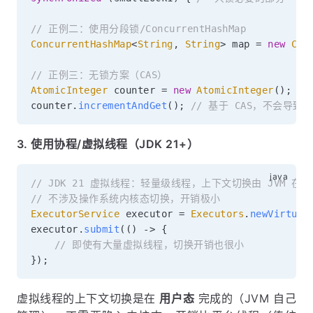
// 正例二：使用分段锁/ConcurrentHashMap
ConcurrentHashMap
<
String
,
String
>
 map 
=
new
Con
// 正例三：无锁方案（CAS）
AtomicInteger
 counter 
=
new
AtomicInteger
(
)
;
counter
.
incrementAndGet
(
)
;
// 基于 CAS，不会导致
3. 使用协程/虚拟线程（JDK 21+）
// JDK 21 虚拟线程：轻量级线程，上下文切换由 JVM 在
// 不涉及操作系统内核态切换，开销极小
ExecutorService
 executor 
=
Executors
.
newVirtual
executor
.
submit
(
(
)
->
{
// 即使有大量虚拟线程，切换开销也很小
}
)
;
虚拟线程的上下文切换是在
用户态
完成的（JVM 自己