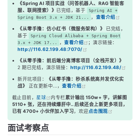
二、上下文切换的开销到底有多大？
《Spring AI 项目实战（问答机器人、RAG 智能客
服、联网搜索）》
已完结，基于
Spring AI +
三、Java 中如何减少上下文切换？
，
查看介绍
Spring Boot 3.x + JDK 21...
四、如何监控和排查上下文切换问题？
《从零手撸：仿小红书（微服务架构）》
已完结，
面试高频追问
基于
Spring Cloud Alibaba + Spring Boot
，
查看介绍
；演示链接：
3.x + JDK 17...
常见面试变体
http://116.62.199.48:7070/
记忆口诀
《从零手撸：前后端分离博客项目（全栈开发）》
总结
2 期已完结，演示链接：
http://116.62.199.48/
新开坑项目：
《从零手撸：秒杀系统高并发优化实
战》
正在更新中...，
查看介绍
截止目前，
星球
内专栏
累计输出 150w+ 字，讲解图
5110+ 张，还在持续爆肝中.. 后续还会上新更多项目，
已有 4700+ 小伙伴加入学习
，欢迎
点击围观
面试考察点