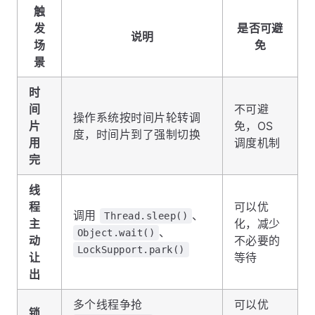
触
发
是否可避
说明
场
免
景
时
间
不可避
操作系统按时间片轮转调
片
免，OS
度，时间片到了强制切换
用
调度机制
完
线
程
可以优
调用
、
Thread.sleep()
主
化，减少
、
Object.wait()
动
不必要的
LockSupport.park()
让
等待
出
多个线程争抢
可以优
锁