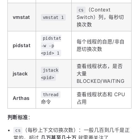
（Context
cs
vmstat
Switch）列，每秒切
vmstat 1
换次数
pidstat
每个线程的自愿/非自
pidstat
-w -p
愿切换次数
<pid> 1
查看线程状态，是否
jstack
jstack
大量
<pid>
BLOCKED/WAITING
查看线程状态和 CPU
thread
Arthas
命令
占用
判断标准
：
（每秒上下文切换次数）：一般几百到几千是正
cs
常的，超过
几万甚至几十万
就需要关注了