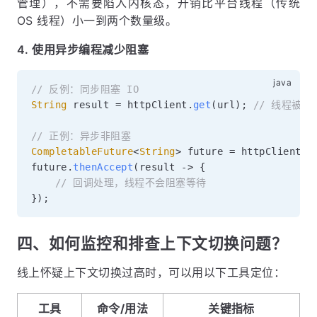
管理），不需要陷入内核态，开销比平台线程（传统
OS 线程）小一到两个数量级。
4. 使用异步编程减少阻塞
// 反例：同步阻塞 IO
String
 result 
=
 httpClient
.
get
(
url
)
;
// 线程被
// 正例：异步非阻塞
CompletableFuture
<
String
>
 future 
=
 httpClient
.
a
future
.
thenAccept
(
result 
->
{
// 回调处理，线程不会阻塞等待
}
)
;
四、如何监控和排查上下文切换问题？
线上怀疑上下文切换过高时，可以用以下工具定位：
工具
命令/用法
关键指标