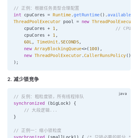
// 正例：根据任务类型合理配置
int
 cpuCores 
=
Runtime
.
getRuntime
(
)
.
availablePr
ThreadPoolExecutor
 pool 
=
new
ThreadPoolExecuto
    cpuCores 
+
1
,
// CPU 
    cpuCores 
+
1
,
60L
,
TimeUnit
.
SECONDS
,
new
ArrayBlockingQueue
<
>
(
100
)
,
new
ThreadPoolExecutor
.
CallerRunsPolicy
(
)
)
;
2. 减少锁竞争
// 反例：粗粒度锁，所有线程排队
synchronized
(
bigLock
)
{
// 大段逻辑...
}
// 正例一：缩小锁粒度
synchronized
(
smallLock1
)
{
/* 只锁必要的部分 */