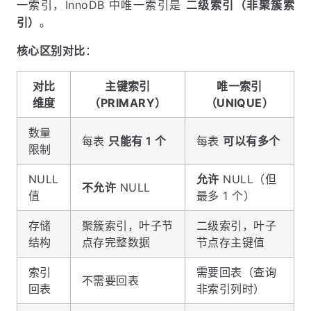
一索引，InnoDB 中唯一索引是
二级索引（非聚簇索
引）
。
核心区别对比
：
对比
主键索引
唯一索引
维度
（PRIMARY）
（UNIQUE）
数量
每表
只能有 1 个
每表
可以有多个
限制
NULL
允许
NULL（但
不允许
NULL
值
最多 1 个）
存储
聚簇索引，叶子节
二级索引，叶子
结构
点存完整数据
节点存主键值
索引
需要回表（查询
不需要回表
回表
非索引列时）