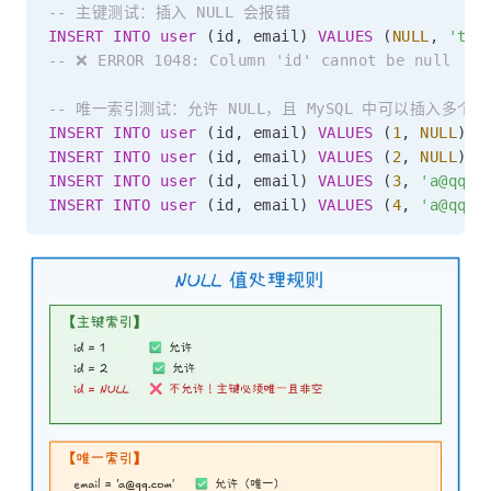
-- 主键测试：插入 NULL 会报错
INSERT
INTO
user
(
id
,
 email
)
VALUES
(
NULL
,
'tes
-- ❌ ERROR 1048: Column 'id' cannot be null
-- 唯一索引测试：允许 NULL，且 MySQL 中可以插入多个 N
INSERT
INTO
user
(
id
,
 email
)
VALUES
(
1
,
NULL
)
;
INSERT
INTO
user
(
id
,
 email
)
VALUES
(
2
,
NULL
)
;
INSERT
INTO
user
(
id
,
 email
)
VALUES
(
3
,
'a@qq.c
INSERT
INTO
user
(
id
,
 email
)
VALUES
(
4
,
'a@qq.c