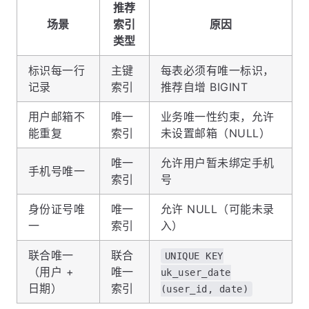
推荐
场景
索引
原因
类型
标识每一行
主键
每表必须有唯一标识，
记录
索引
推荐自增 BIGINT
用户邮箱不
唯一
业务唯一性约束，允许
能重复
索引
未设置邮箱（NULL）
唯一
允许用户暂未绑定手机
手机号唯一
索引
号
身份证号唯
唯一
允许 NULL（可能未录
一
索引
入）
联合唯一
联合
UNIQUE KEY
（用户 +
唯一
uk_user_date
日期）
索引
(user_id, date)