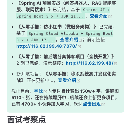
二、NULL 值处理差异
《Spring AI 项目实战（问答机器人、RAG 智能客
服、联网搜索）》
已完结，基于
Spring AI +
三、查询性能差异：回表问题
，
查看介绍
Spring Boot 3.x + JDK 21...
四、使用场景建议
《从零手撸：仿小红书（微服务架构）》
已完结，
五、如果没有主键会怎样？
基于
Spring Cloud Alibaba + Spring Boot
，
查看介绍
；演示链接：
3.x + JDK 17...
面试高频追问
http://116.62.199.48:7070/
常见面试变体
《从零手撸：前后端分离博客项目（全栈开发）》
记忆口诀
2 期已完结，演示链接：
http://116.62.199.48/
总结
新开坑项目：
《从零手撸：秒杀系统高并发优化实
战》
正在更新中...，
查看介绍
截止目前，
星球
内专栏
累计输出 150w+ 字，讲解图
5110+ 张，还在持续爆肝中.. 后续还会上新更多项目，
已有 4700+ 小伙伴加入学习
，欢迎
点击围观
面试考察点