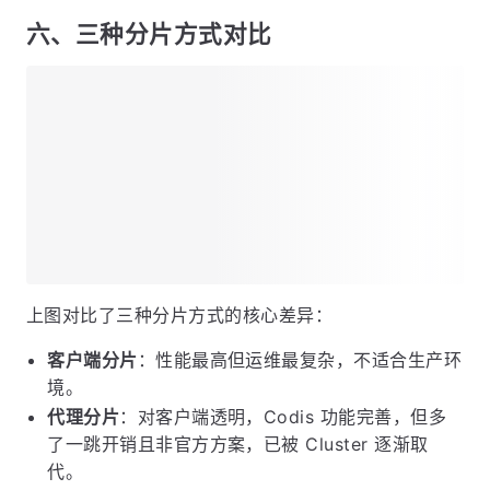
ASK 重定向
：slot 迁移过程中，请求到了源节点但
key 已迁移到目标节点。源节点返回
做临时重
ASK
定向。
不会更新客户端的 slot 映射缓存，因为
ASK
迁移还没完成。
Hash Tag
：用
语法强制多个 Key 落在同一
{tag}
slot。只有
内的部分参与 hash 计算。这样
{}
和
会在同
{user:1001}:name
{user:1001}:age
一 slot，可以进行
等多 Key 操作。
MGET
六、三种分片方式对比