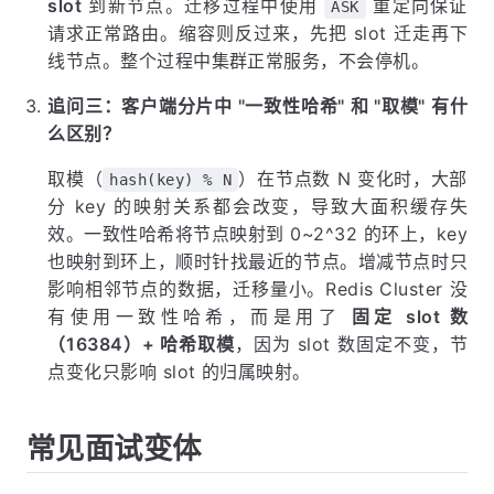
期交换 slot 映射信息，16384 个 slot 只需 2KB 的
bitmap 就能表示。如果用 65536 个 slot，bitmap
就需要 8KB，心跳包变大，浪费带宽。此外 Redis
作者 antirez 认为集群节点超过 1000 个时性能就不
理想了，16384 完全够用。
追问二：Cluster 扩缩容时数据怎么迁移？
扩容时，先加入新节点，然后从现有节点
迁移部分
slot
到新节点。迁移过程中使用
重定向保证
ASK
请求正常路由。缩容则反过来，先把 slot 迁走再下
线节点。整个过程中集群正常服务，不会停机。
追问三：客户端分片中 "一致性哈希" 和 "取模" 有什
么区别？
取模（
）在节点数 N 变化时，大部
hash(key) % N
分 key 的映射关系都会改变，导致大面积缓存失
效。一致性哈希将节点映射到 0~2^32 的环上，key