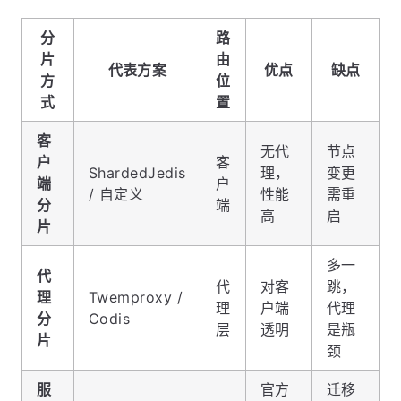
分
路
片
由
代表方案
优点
缺点
方
位
式
置
客
无代
节点
户
客
ShardedJedis
理，
变更
端
户
/ 自定义
性能
需重
分
端
高
启
片
多一
代
代
对客
跳，
理
Twemproxy /
理
户端
代理
分
Codis
层
透明
是瓶
片
颈
服
官方
迁移