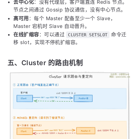
上图展示了 Redis Cluster 的分片架构：
16384 个 Hash Slot
：Cluster 将整个 key 空间划
分为 16384 个 slot，平均分配给各个 Master 节
点。每个 Master 负责一部分 slot。
路由规则
：客户端发送命令时，对 key 做
计算 slot 编号，然后路由到
CRC16(key) % 16384
负责该 slot 的 Master 节点执行。
去中心化
：没有代理层，客户端直连 Redis 节点。
节点之间通过 Gossip 协议通信，没有中心节点。
高可用
：每个 Master 配备至少一个 Slave，
Master 宕机时 Slave 自动晋升。
在线扩缩容
：可以通过
命令迁
CLUSTER SETSLOT
移 slot，实现不停机扩缩容。
五、Cluster 的路由机制