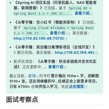
二、分片方式一：客户端分片
《Spring AI 项目实战（问答机器人、RAG 智能客
服、联网搜索）》
已完结，基于
Spring AI +
三、分片方式二：代理分片
，
查看介绍
Spring Boot 3.x + JDK 21...
四、分片方式三：Redis Cluster（服务端分片）
《从零手撸：仿小红书（微服务架构）》
已完结，
五、Cluster 的路由机制
基于
Spring Cloud Alibaba + Spring Boot
，
查看介绍
；演示链接：
3.x + JDK 17...
六、三种分片方式对比
http://116.62.199.48:7070/
面试高频追问
《从零手撸：前后端分离博客项目（全栈开发）》
常见面试变体
2 期已完结，演示链接：
http://116.62.199.48/
记忆口诀
新开坑项目：
《从零手撸：秒杀系统高并发优化实
战》
正在更新中...，
查看介绍
总结
截止目前，
星球
内专栏
累计输出 150w+ 字，讲解图
5110+ 张，还在持续爆肝中.. 后续还会上新更多项目，
已有 4700+ 小伙伴加入学习
，欢迎
点击围观
面试考察点