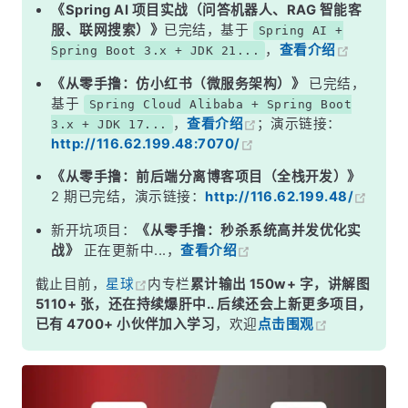
二、持久化能力
《Spring AI 项目实战（问答机器人、RAG 智能客
服、联网搜索）》
已完结，基于
Spring AI +
三、线程模型对比
，
查看介绍
Spring Boot 3.x + JDK 21...
四、高可用与集群
《从零手撸：仿小红书（微服务架构）》
已完结，
五、内存管理
基于
Spring Cloud Alibaba + Spring Boot
，
查看介绍
；演示链接：
3.x + JDK 17...
六、如何选型
http://116.62.199.48:7070/
面试高频追问
《从零手撸：前后端分离博客项目（全栈开发）》
常见面试变体
2 期已完结，演示链接：
http://116.62.199.48/
记忆口诀
新开坑项目：
《从零手撸：秒杀系统高并发优化实
战》
正在更新中...，
查看介绍
总结
截止目前，
星球
内专栏
累计输出 150w+ 字，讲解图
5110+ 张，还在持续爆肝中.. 后续还会上新更多项目，
已有 4700+ 小伙伴加入学习
，欢迎
点击围观