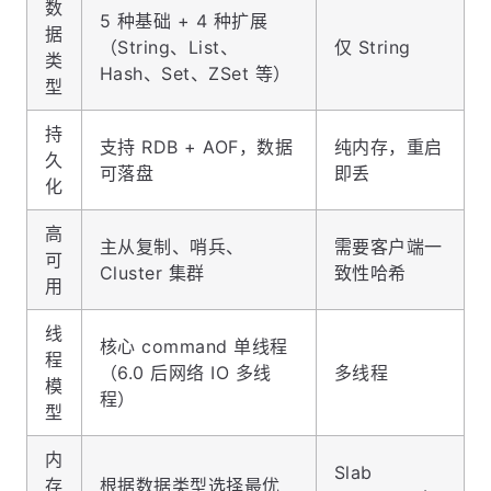
数
5 种基础 + 4 种扩展
据
（String、List、
仅 String
类
Hash、Set、ZSet 等）
型
持
支持 RDB + AOF，数据
纯内存，重启
久
可落盘
即丢
化
高
主从复制、哨兵、
需要客户端一
可
Cluster 集群
致性哈希
用
线
核心 command 单线程
程
（6.0 后网络 IO 多线
多线程
模
程）
型
内
Slab
存
根据数据类型选择最优