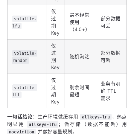
仅
最不经常
过
部分数据
volatile-
使用
期
可丢
lfu
（4.0+）
Key
仅
过
部分数据
volatile-
随机淘汰
期
可丢
random
Key
仅
业务有明
过
剩余时间
volatile-
确 TTL
期
最短
ttl
需求
Key
一句话结论
：生产环境做缓存用
，热点
allkeys-lru
明显用
；做存储（数据不能丢）用
allkeys-lfu
并做好容量规划。
noeviction