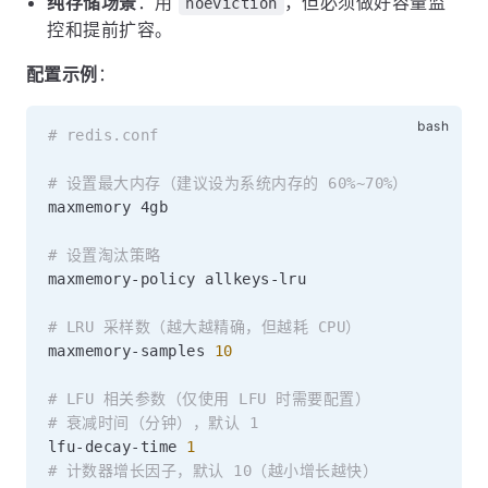
纯存储场景
：用
，但必须做好容量监
noeviction
控和提前扩容。
配置示例
：
# redis.conf
# 设置最大内存（建议设为系统内存的 60%~70%）
maxmemory 4gb

# 设置淘汰策略
maxmemory-policy allkeys-lru

# LRU 采样数（越大越精确，但越耗 CPU）
maxmemory-samples 
10
# LFU 相关参数（仅使用 LFU 时需要配置）
# 衰减时间（分钟），默认 1
lfu-decay-time 
1
# 计数器增长因子，默认 10（越小增长越快）