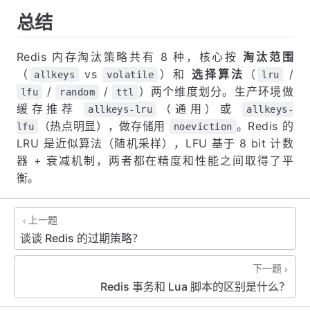
总结
Redis 内存淘汰策略共有 8 种，核心按
淘汰范围
（
vs
）和
选择算法
（
/
allkeys
volatile
lru
/
/
）两个维度划分。生产环境做
lfu
random
ttl
缓存推荐
（通用）或
allkeys-lru
allkeys-
（热点明显），做存储用
。Redis 的
lfu
noeviction
LRU 是近似算法（随机采样），LFU 基于 8 bit 计数
器 + 衰减机制，两者都在精度和性能之间取得了平
衡。
上一题
谈谈 Redis 的过期策略？
下一题
Redis 事务和 Lua 脚本的区别是什么？