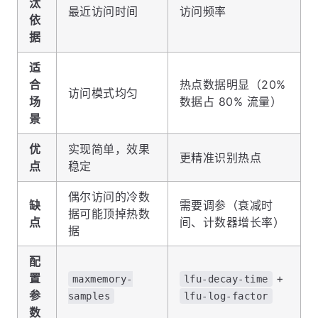
汰
最近访问时间
访问频率
依
据
适
合
热点数据明显（20%
访问模式均匀
场
数据占 80% 流量）
景
优
实现简单，效果
更精准识别热点
点
稳定
偶尔访问的冷数
缺
需要调参（衰减时
据可能顶掉热数
点
间、计数器增长率）
据
配
置
+
maxmemory-
lfu-decay-time
参
samples
lfu-log-factor
数