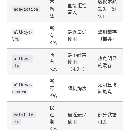
不
数据不能
直接拒绝
淘
丢失（默
noeviction
写入
汰
认）
所
最近最少
通用缓存
allkeys-
有
使用
（推荐）
lru
Key
所
最不经常
热点明显
allkeys-
有
使用
的缓存
lfu
Key
（4.0+）
所
无明显访
allkeys-
有
随机淘汰
问热点
random
Key
仅
过
最近最少
部分数据
volatile-
期
使用
可丢
lru
Key