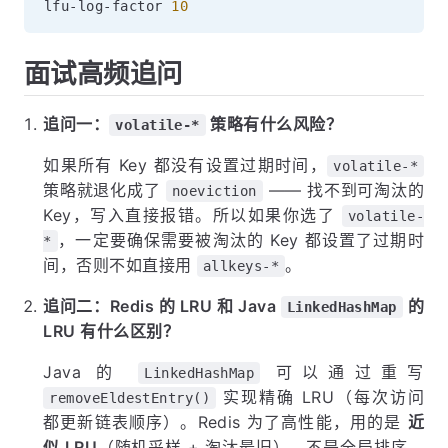
lfu-log-factor 
10
面试高频追问
追问一：
策略有什么风险？
volatile-*
如果所有 Key 都没有设置过期时间，
volatile-*
策略就退化成了
—— 找不到可淘汰的
noeviction
Key，写入直接报错。所以如果你选了
volatile-
，一定要确保需要被淘汰的 Key 都设置了过期时
*
间，否则不如直接用
。
allkeys-*
追问二：Redis 的 LRU 和 Java
的
LinkedHashMap
LRU 有什么区别？
Java 的
可以通过重写
LinkedHashMap
实现精确 LRU（每次访问
removeEldestEntry()
都更新链表顺序）。Redis 为了高性能，用的是
近
似 LRU
（随机采样 + 淘汰最旧），不是全局排序，