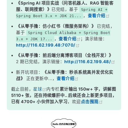
二、8 种策略的分类体系
《Spring AI 项目实战（问答机器人、RAG 智能客
服、联网搜索）》
已完结，基于
Spring AI +
三、LRU 算法：Redis 是近似的，不是精确的
，
查看介绍
Spring Boot 3.x + JDK 21...
四、LFU 算法：Redis 4.0 引入的 &quot;热点感知&quot;
《从零手撸：仿小红书（微服务架构）》
已完结，
五、生产环境如何选型？
基于
Spring Cloud Alibaba + Spring Boot
，
查看介绍
；演示链接：
3.x + JDK 17...
面试高频追问
http://116.62.199.48:7070/
常见面试变体
《从零手撸：前后端分离博客项目（全栈开发）》
记忆口诀
2 期已完结，演示链接：
http://116.62.199.48/
总结
新开坑项目：
《从零手撸：秒杀系统高并发优化实
战》
正在更新中...，
查看介绍
截止目前，
星球
内专栏
累计输出 150w+ 字，讲解图
5110+ 张，还在持续爆肝中.. 后续还会上新更多项目，
已有 4700+ 小伙伴加入学习
，欢迎
点击围观