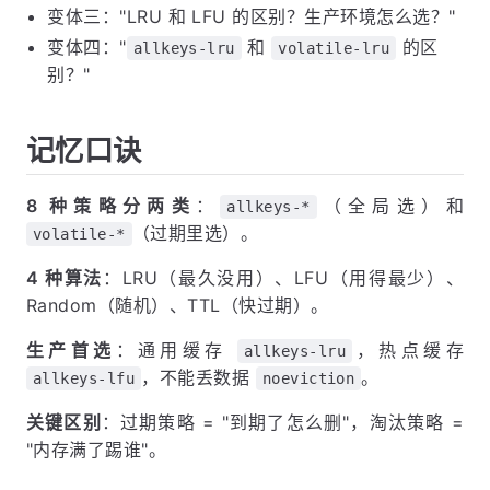
变体三："LRU 和 LFU 的区别？生产环境怎么选？"
变体四："
和
的区
allkeys-lru
volatile-lru
别？"
记忆口诀
8 种策略分两类
：
（全局选）和
allkeys-*
（过期里选）。
volatile-*
4 种算法
：LRU（最久没用）、LFU（用得最少）、
Random（随机）、TTL（快过期）。
生产首选
：通用缓存
，热点缓存
allkeys-lru
，不能丢数据
。
allkeys-lfu
noeviction
关键区别
：过期策略 = "到期了怎么删"，淘汰策略 =
"内存满了踢谁"。