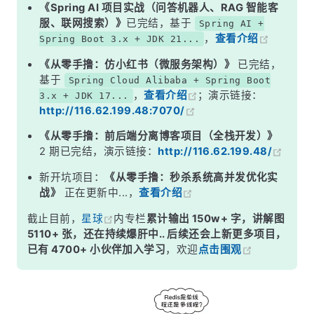
二、Redis 的多线程演进历程
《Spring AI 项目实战（问答机器人、RAG 智能客
服、联网搜索）》
已完结，基于
Spring AI +
三、Redis 6.0 多线程 IO 的工作流程
，
查看介绍
Spring Boot 3.x + JDK 21...
四、常见误区
《从零手撸：仿小红书（微服务架构）》
已完结，
面试高频追问
基于
Spring Cloud Alibaba + Spring Boot
，
查看介绍
；演示链接：
3.x + JDK 17...
常见面试变体
http://116.62.199.48:7070/
记忆口诀
《从零手撸：前后端分离博客项目（全栈开发）》
总结
2 期已完结，演示链接：
http://116.62.199.48/
新开坑项目：
《从零手撸：秒杀系统高并发优化实
战》
正在更新中...，
查看介绍
截止目前，
星球
内专栏
累计输出 150w+ 字，讲解图
5110+ 张，还在持续爆肝中.. 后续还会上新更多项目，
已有 4700+ 小伙伴加入学习
，欢迎
点击围观