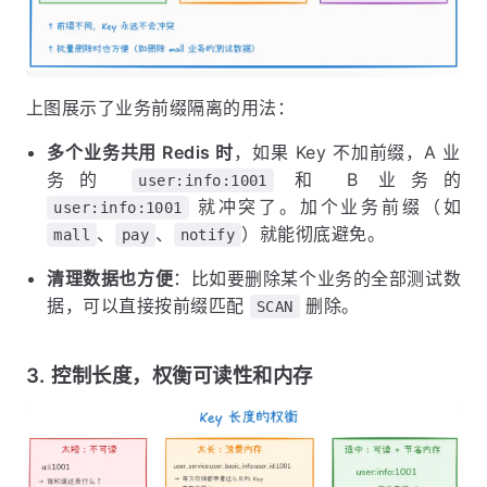
上图展示了业务前缀隔离的用法：
多个业务共用 Redis 时
，如果 Key 不加前缀，A 业
务的
和 B 业务的
user:info:1001
就冲突了。加个业务前缀（如
user:info:1001
、
、
）就能彻底避免。
mall
pay
notify
清理数据也方便
：比如要删除某个业务的全部测试数
据，可以直接按前缀匹配
删除。
SCAN
3. 控制长度，权衡可读性和内存