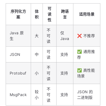
可
序列化方
体
跨语
读
适用场景
案
积
言
性
不
Java 原
仅
大
可
❌ 不推荐
生
Java
读
可
✅ 通用推
JSON
中
支持
读
荐
不
✅ 高性能
Protobuf
小
可
支持
场景
读
不
较
JSON 的
MsgPack
可
支持
小
二进制版
读