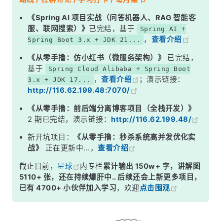
二、Value 设计原则
《Spring AI 项目实战（问答机器人、RAG 智能客
服、联网搜索）》
已完结，基于
Spring AI +
面试高频追问
，
查看介绍
Spring Boot 3.x + JDK 21...
常见面试变体
《从零手撸：仿小红书（微服务架构）》
已完结，
记忆口诀
基于
Spring Cloud Alibaba + Spring Boot
，
查看介绍
；演示链接：
3.x + JDK 17...
总结
http://116.62.199.48:7070/
《从零手撸：前后端分离博客项目（全栈开发）》
2 期已完结，演示链接：
http://116.62.199.48/
新开坑项目：
《从零手撸：秒杀系统高并发优化实
战》
正在更新中...，
查看介绍
截止目前，
星球
内专栏
累计输出 150w+ 字，讲解图
5110+ 张，还在持续爆肝中.. 后续还会上新更多项目，
已有 4700+ 小伙伴加入学习
，欢迎
点击围观