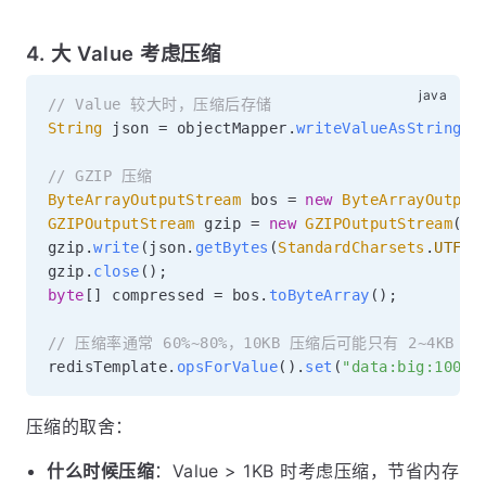
4. 大 Value 考虑压缩
// Value 较大时，压缩后存储
String
 json 
=
 objectMapper
.
writeValueAsString
(
b
// GZIP 压缩
ByteArrayOutputStream
 bos 
=
new
ByteArrayOutput
GZIPOutputStream
 gzip 
=
new
GZIPOutputStream
(
bo
gzip
.
write
(
json
.
getBytes
(
StandardCharsets
.
UTF_8
gzip
.
close
(
)
;
byte
[
]
 compressed 
=
 bos
.
toByteArray
(
)
;
// 压缩率通常 60%~80%，10KB 压缩后可能只有 2~4KB
redisTemplate
.
opsForValue
(
)
.
set
(
"data:big:1001"
压缩的取舍：
什么时候压缩
：Value > 1KB 时考虑压缩，节省内存