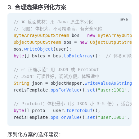
3. 合理选择序列化方案
// ❌ 反面教材：用 Java 原生序列化
// 问题：体积大、不可跨语言、有安全风险
ByteArrayOutputStream
 bos 
=
new
ByteArrayOutput
ObjectOutputStream
 oos 
=
new
ObjectOutputStream
oos
.
writeObject
(
user
)
;
byte
[
]
 bytes 
=
 bos
.
toByteArray
(
)
;
// 体积可能比 J
// ✅ 正确示范：用 JSON 或 Protobuf
// JSON：可读性好，调试方便，体积适中
String
 json 
=
 objectMapper
.
writeValueAsString
(
u
redisTemplate
.
opsForValue
(
)
.
set
(
"user:1001"
,
 js
// Protobuf：体积最小（比 JSON 小 3~5 倍），适
byte
[
]
 proto 
=
 user
.
toProtobuf
(
)
;
redisTemplate
.
opsForValue
(
)
.
set
(
"user:1001"
,
 pr
序列化方案的选择建议：