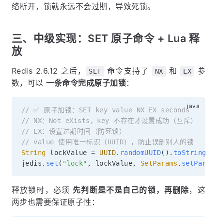
络断开，锁就永远不会过期，导致死锁。
三、中级实现：SET 原子命令 + Lua 释
放
Redis 2.6.12 之后，
命令支持了
和
参
SET
NX
EX
数，可以
一条命令完成原子加锁
：
// ✅ 原子加锁：SET key value NX EX seconds
// NX：Not eXists，key 不存在才设置成功（互斥）
// EX：设置过期时间（防死锁）
// value 使用唯一标识（UUID），防止误删别人的锁
String
 lockValue 
=
UUID
.
randomUUID
(
)
.
toString
(
)
jedis
.
set
(
"lock"
,
 lockValue
,
SetParams
.
setParam
释放锁时，必须
先判断是不是自己的锁，再删除
，这
两步也需要保证原子性：