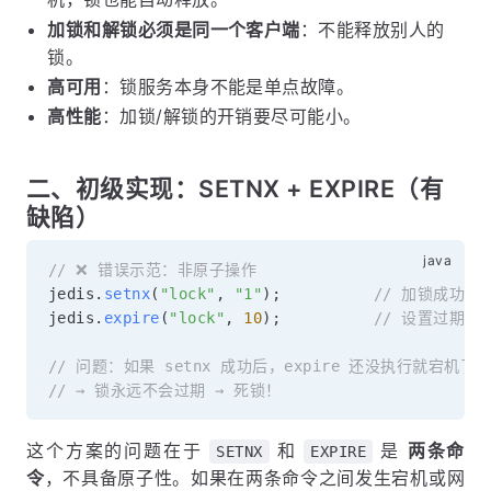
加锁和解锁必须是同一个客户端
：不能释放别人的
锁。
高可用
：锁服务本身不能是单点故障。
高性能
：加锁/解锁的开销要尽可能小。
二、初级实现：SETNX + EXPIRE（有
缺陷）
// ❌ 错误示范：非原子操作
jedis
.
setnx
(
"lock"
,
"1"
)
;
// 加锁成功返回
jedis
.
expire
(
"lock"
,
10
)
;
// 设置过期时间
// 问题：如果 setnx 成功后，expire 还没执行就宕机了
// → 锁永远不会过期 → 死锁！
这个方案的问题在于
和
是
两条命
SETNX
EXPIRE
令
，不具备原子性。如果在两条命令之间发生宕机或网