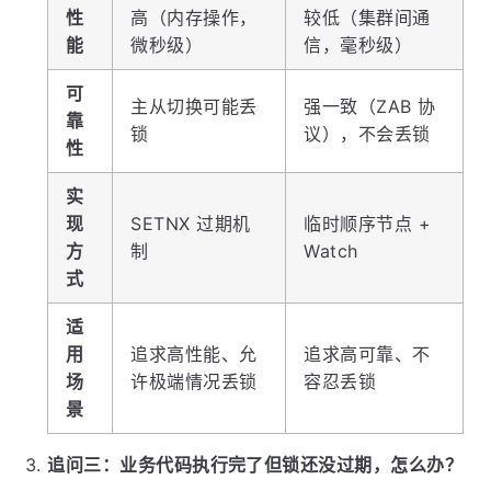
性
高（内存操作，
较低（集群间通
能
微秒级）
信，毫秒级）
可
主从切换可能丢
强一致（ZAB 协
靠
锁
议），不会丢锁
性
实
现
SETNX 过期机
临时顺序节点 +
方
制
Watch
式
适
用
追求高性能、允
追求高可靠、不
场
许极端情况丢锁
容忍丢锁
景
追问三：业务代码执行完了但锁还没过期，怎么办？