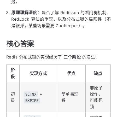
景。
原理理解深度
：是否了解 Redisson 的看门狗机制、
RedLock 算法的争议，以及分布式锁的局限性（不
是银弹，某些场景需要 ZooKeeper）。
核心答案
Redis 分布式锁的实现经历了
三个阶段
的演进：
阶
实现方式
优点
缺点
段
非原子
初
+
简单易理
操作，
SETNX
级
解
可能死
EXPIRE
锁