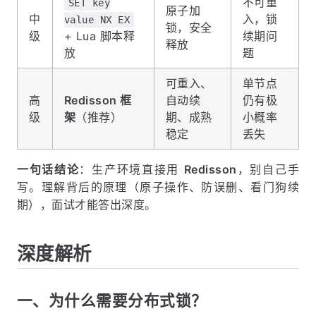
不可重
SET key
原子加
中
入，锁
value NX EX
锁，安全
级
+ Lua 脚本释
续期问
释放
放
题
可重入、
单节点
高
Redisson 框
自动续
仍有极
级
架
（推荐）
期、成熟
小概率
稳定
丢失
一句话结论
：生产环境直接用
Redisson
，别自己手
写。理解背后的原理（原子操作、防误删、看门狗续
期），面试才能答出深度。
深度解析
一、为什么需要分布式锁？