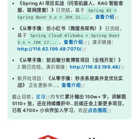
二、初级实现：SETNX + EXPIRE（有缺陷）
《Spring AI 项目实战（问答机器人、RAG 智能客
服、联网搜索）》
已完结，基于
Spring AI +
三、中级实现：SET 原子命令 + Lua 释放
，
查看介绍
Spring Boot 3.x + JDK 21...
四、高级实现：Redisson（生产推荐）
《从零手撸：仿小红书（微服务架构）》
已完结，
五、RedLock 算法（多节点方案）
基于
Spring Cloud Alibaba + Spring Boot
，
查看介绍
；演示链接：
3.x + JDK 17...
面试高频追问
http://116.62.199.48:7070/
常见面试变体
《从零手撸：前后端分离博客项目（全栈开发）》
记忆口诀
2 期已完结，演示链接：
http://116.62.199.48/
总结
新开坑项目：
《从零手撸：秒杀系统高并发优化实
战》
正在更新中...，
查看介绍
截止目前，
星球
内专栏
累计输出 150w+ 字，讲解图
5110+ 张，还在持续爆肝中.. 后续还会上新更多项目，
已有 4700+ 小伙伴加入学习
，欢迎
点击围观