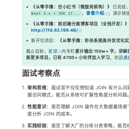
三、替代方案：应用层组装数据
《从零手撸：仿小红书（微服务架构）》
已完结
，
查看介绍
；演示链
Boot 3.x + JDK 17...
四、数据冗余：空间换时间
《从零手撸：前后端分离博客项目（全栈开发）
五、什么时候可以用 JOIN？
http://116.62.199.48/
面试高频追问
新开坑项目：
《从零手撸：秒杀系统高并发优化
常见面试变体
截止目前，
星球
内专栏
累计输出 150w+ 字，讲解
记忆口诀
新更多项目，已有 4700+ 小伙伴加入学习
，欢迎
点
总结
面试考察点
架构思维
：面试官不仅仅想知道 JOIN 有什
据访问模式，能否从系统可扩展性角度分析问题
性能意识
：是否理解 JOIN 操作在大数据量
度分析 JOIN 的成本。
实践经验
：是否了解大厂的分库分表策略，能否给出