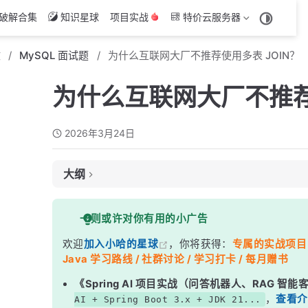
破解合集
知识星球
项目实战
特价云服务器
文
MySQL 面试题
为什么互联网大厂不推荐使用多表 JOIN？
为什么互联网大厂不推荐
2026年3月24日
大纲
面试考察点
一则或许对你有用的小广告
核心答案
欢迎
加入小哈的星球
，你将获得：
专属的实战项目（4
深度解析
Java 学习路线 / 社群讨论 / 学习打卡 / 每月赠书
一、性能问题：大数据量下的 JOIN 是性能杀手
《Spring AI 项目实战（问答机器人、RAG 智
二、分库分表：跨库 JOIN 直接废掉
，
查看介
AI + Spring Boot 3.x + JDK 21...