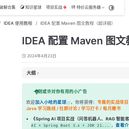
破解合集
知识星球
项目实战
特价云服务器
IDEA 使用教程
IDEA 配置 Maven 图文教程（超详细）
IDEA 配置 Maven 
2024年4月23日
大纲
1、下载 Maven
一则或许对你有用的小广告
2、安装 Maven
欢迎
加入小哈的星球
，你将获得：
专属的实战项目（4
3、配置 Maven 本地仓库存放路径
Java 学习路线 / 社群讨论 / 学习打卡 / 每月赠书
4、配置 Maven 环境变量
《Spring AI 项目实战（问答机器人、RAG 智
5、确认 Maven 环境变量是否配置成功
，
查看介
AI + Spring Boot 3.x + JDK 21...