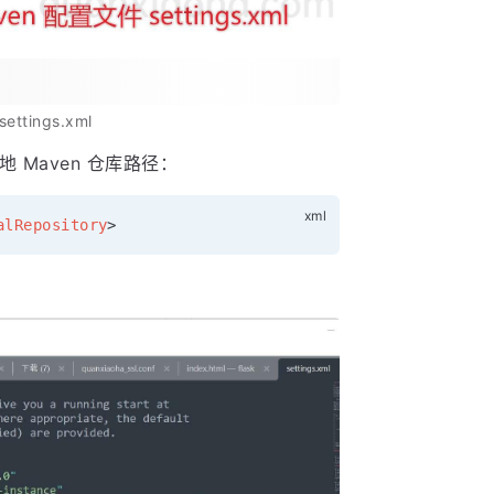
ttings.xml
Maven 仓库路径：
alRepository
>