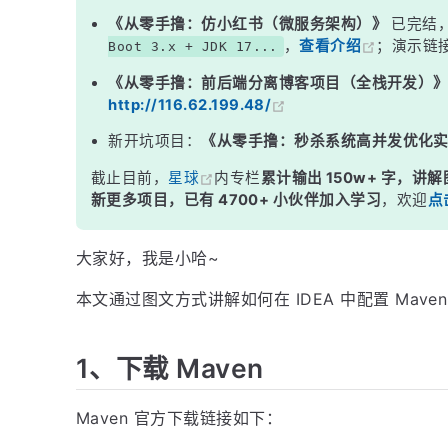
6、在 IDEA 中配置 Maven
《从零手撸：仿小红书（微服务架构）》
已完结
，
查看介绍
；演示链
Boot 3.x + JDK 17...
为当前项目配置 Maven
《从零手撸：前后端分离博客项目（全栈开发）
全局配置 Maven
http://116.62.199.48/
新开坑项目：
《从零手撸：秒杀系统高并发优化
截止目前，
星球
内专栏
累计输出 150w+ 字，讲解
新更多项目，已有 4700+ 小伙伴加入学习
，欢迎
点
大家好，我是小哈~
本文通过图文方式讲解如何在 IDEA 中配置 Ma
1、下载 Maven
Maven 官方下载链接如下：