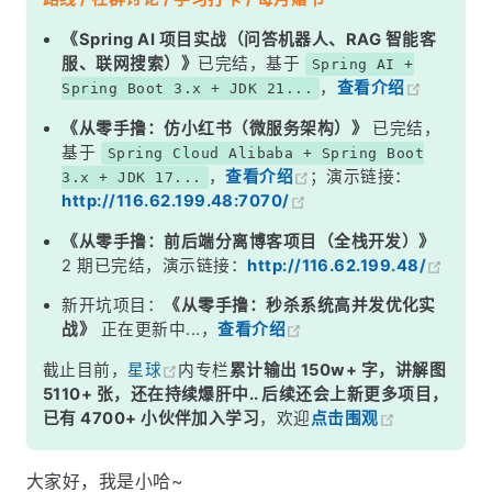
试试效果
《Spring AI 项目实战（问答机器人、RAG 智能客
服、联网搜索）》
已完结，基于
Spring AI +
设置方法注释模板
，
查看介绍
Spring Boot 3.x + JDK 21...
如何生成方法注释？
《从零手撸：仿小红书（微服务架构）》
已完结，
基于
Spring Cloud Alibaba + Spring Boot
，
查看介绍
；演示链接：
3.x + JDK 17...
http://116.62.199.48:7070/
《从零手撸：前后端分离博客项目（全栈开发）》
2 期已完结，演示链接：
http://116.62.199.48/
新开坑项目：
《从零手撸：秒杀系统高并发优化实
战》
正在更新中...，
查看介绍
截止目前，
星球
内专栏
累计输出 150w+ 字，讲解图
5110+ 张，还在持续爆肝中.. 后续还会上新更多项目，
已有 4700+ 小伙伴加入学习
，欢迎
点击围观
大家好，我是小哈~