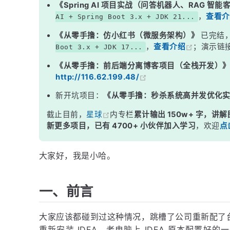
《Spring AI 项目实战（问答机器人、RAG 智
3.2 第二种方式
，
查看介
AI + Spring Boot 3.x + JDK 21...
四、结语
《从零手撸：仿小红书（微服务架构）》
已完结
，
查看介绍
；演示链
Boot 3.x + JDK 17...
《从零手撸：前后端分离博客项目（全栈开发）
http://116.62.199.48/
新开坑项目：
《从零手撸：秒杀系统高并发优化
截止目前，
星球
内专栏
累计输出 150w+ 字，讲解
新更多项目，已有 4700+ 小伙伴加入学习
，欢迎
点
大家好，我是小哈。
一、前言
大家应该都碰到过这种情况，跳槽了公司重新配了
重新安装 IDEA , 老电脑上 IDEA 原本配