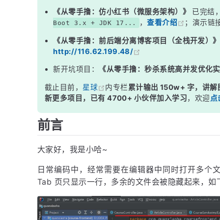
《从零手撸：仿小红书（微服务架构）》
已完结
，
查看介绍
；演示链
Boot 3.x + JDK 17...
《从零手撸：前后端分离博客项目（全栈开发）
http://116.62.199.48/
新开坑项目：
《从零手撸：秒杀系统高并发优化
截止目前，
星球
内专栏
累计输出 150w+ 字，讲解
新更多项目，已有 4700+ 小伙伴加入学习
，欢迎
点
前言
大家好，我是小哈~
日常编码中，经常需要在编辑器中同时打开多个文件
Tab 页只显示一行，多余的文件会被隐藏起来，如