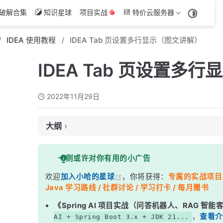
破解合集
知识星球
项目实战
特价云服务器
IDEA 使用教程
IDEA Tab 页设置多行显示（图文讲解）
IDEA Tab 页设置多
2022年11月29日
大纲
前言
一则或许对你有用的小广告
如何设置？
欢迎
加入小哈的星球
，你将获得：
专属的实战项目（4
效果展示
Java 学习路线 / 社群讨论 / 学习打卡 / 每月赠书
《Spring AI 项目实战（问答机器人、RAG 智
，
查看介
AI + Spring Boot 3.x + JDK 21...