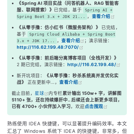
Ctrl + Shift
《Spring AI 项目实战（问答机器人、RAG 智能客
服、联网搜索）》
已完结，基于
Spring AI +
Alt + Shift
，
查看介绍
Spring Boot 3.x + JDK 21...
Ctrl + Shift + Alt
《从零手撸：仿小红书（微服务架构）》
已完结，
其他
基于
Spring Cloud Alibaba + Spring Boot
，
查看介绍
；演示链接：
3.x + JDK 17...
官方快捷键文档
http://116.62.199.48:7070/
《从零手撸：前后端分离博客项目（全栈开发）》
2 期已完结，演示链接：
http://116.62.199.48/
新开坑项目：
《从零手撸：秒杀系统高并发优化实
战》
正在更新中...，
查看介绍
截止目前，
星球
内专栏
累计输出 150w+ 字，讲解图
5110+ 张，还在持续爆肝中.. 后续还会上新更多项目，
已有 4700+ 小伙伴加入学习
，欢迎
点击围观
熟练使用 IDEA 快捷键，可以显著提升编码效率。本文
汇总了 Windows 系统下 IDEA 的快捷键，非常多，但